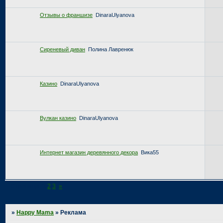
Отзывы о франшизе
DinaraUlyanova
Сиреневый диван
Полина Лавренюк
Казино
DinaraUlyanova
Вулкан казино
DinaraUlyanova
Интернет магазин деревянного декора
Вика55
Страница:
1
2
3
»
»
Happy Mama
»
Реклама