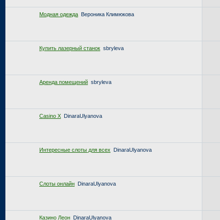
Модная одежда
Вероника Климюкова
Купить лазерный станок
sbryleva
Аренда помещений
sbryleva
Casino X
DinaraUlyanova
Интересные слоты для всех
DinaraUlyanova
Слоты онлайн
DinaraUlyanova
Казино Леон
DinaraUlyanova