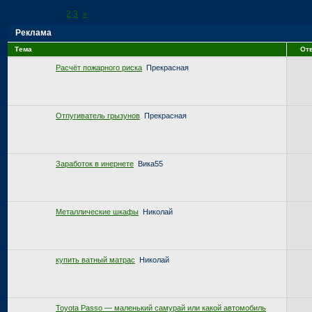
Страница:
1
2
3
»
Реклама
Тема
От
Расчёт пожарного риска
Прекрасная
Отпугиватель грызунов
Прекрасная
Заработок в инернете
Вика55
Металлические шкафы
Николай
купить ватный матрас
Николай
Toyota Passo — маленький самурай или какой автомобиль