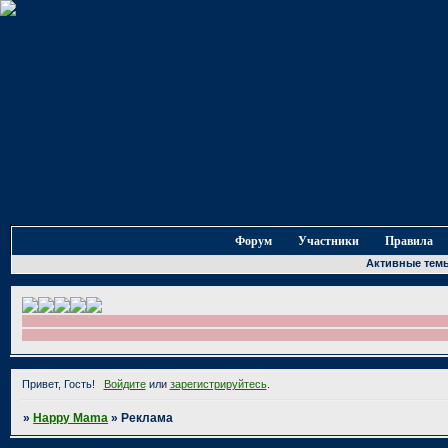
Форум
Участники
Правила
Активные тем
Привет, Гость!
Войдите
или
зарегистрируйтесь
.
»
Happy Mama
»
Реклама