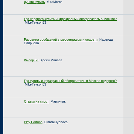
лучше купить
YuraMoroc
Где недорого купить инфракрасный обогреватель в Москве?
MikeTayson33
Рассылка сообщений в мессенджеры и соцсети
Надежда
смирнова
Выбор БК
Арсен Минаев
Где купить инфракрасный обогреватель в Москве недорого?
MikeTayson33
Ставки на спорт
Маринчик
Play Fortuna
DinaraUlyanova