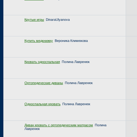
Крутые игры
DinaraUlyanova
Купить медкнижку
Вероника Климюкова
Кровать односпальная
Полина Лавренюк
Ортопедические диваны
Полина Лавренюк
Односпальная кровать
Полина Лавренюк
Диван кровать с ортопедическим матрасом
Полина
Лавренюк