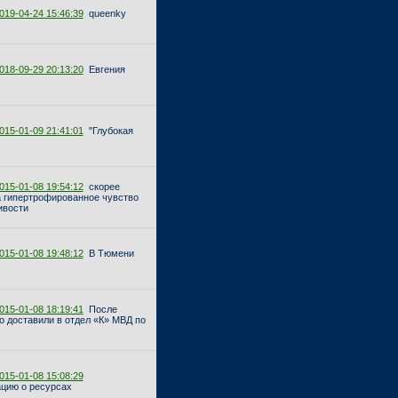
019-04-24 15:46:39
queenky
018-09-29 20:13:20
Евгения
015-01-09 21:41:01
"Глубокая
015-01-08 19:54:12
скорее
а гипертрофированное чувство
ивости
015-01-08 19:48:12
В Тюмени
015-01-08 18:19:41
После
о доставили в отдел «К» МВД по
015-01-08 15:08:29
цию о ресурсах