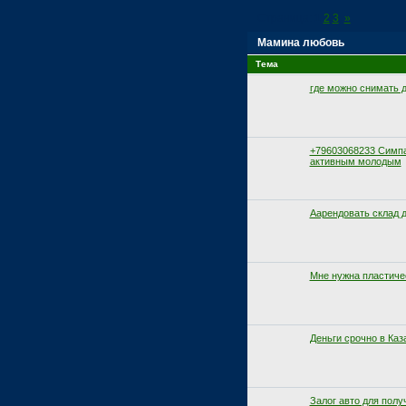
Страница:
1
2
3
»
Мамина любовь
Тема
где можно снимать д
+79603068233 Симпа
активным молодым
Аарендовать склад 
Мне нужна пластиче
Деньги срочно в Каз
Залог авто для полу