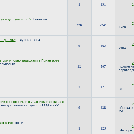
1
151
2
уг друга удивить...?
Татьянка
2
226
2241
Туба
 отдел «К»
"Глубокая зона
2
0
162
зона
етского порно задержали в Приангарье
2
Вольновым
12
587
похоже н
справедл
2
7
121
34
рии порнороликов с участием взрослых и
2
 его доставили в отдел «К» МВД по УР
0
138
обыска ег
УР
ит о том
mirror
2
1
123
Информа