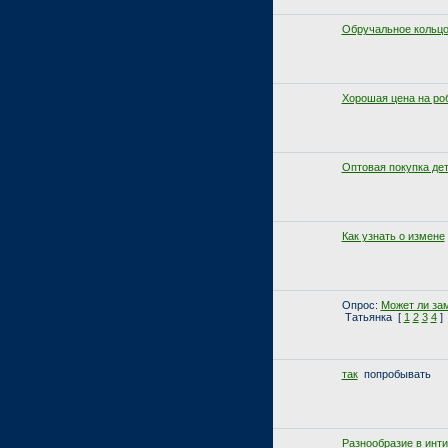
Обручальное кольц
Хорошая цена на ро
Оптовая покупка де
Как узнать о измене
Опрос:
Может ли зам
Татьянка
[
1
2
3
4
]
так
попробывать
Разнообразие в инт