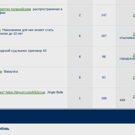
риптиз полицейским
распространение в
фии
2
147
2
р
Наказанием для них может стать
оком до 10 лет
2
6
187
отыскива
одской суд вынес приговор 43
2
0
98
городской
ди
Batayska
0
95
2
s" https://tinyurl.com/k62zcue
Jingle Bells
2
1
100
449
юбовь