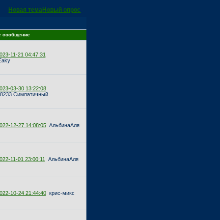
Новая тема
Новый опрос
е сообщение
023-11-21 04:47:31
aky
023-03-30 13:22:08
68233 Симпатичный
022-12-27 14:08:05
АльбинаАля
022-11-01 23:00:11
АльбинаАля
022-10-24 21:44:40
крис-микс