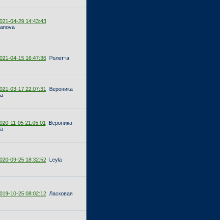
021-04-29 14:43:43
yanova
021-04-15 16:47:36
Ролетта
021-03-17 22:07:31
Вероника
а
020-11-05 21:05:01
Вероника
а
020-09-25 18:32:52
Leyla
019-10-25 08:02:12
Ласковая