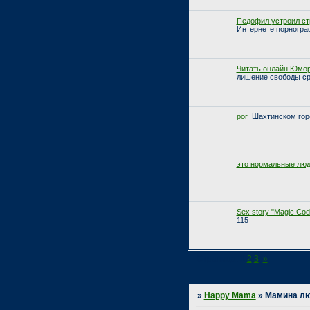
Педофил устроил ст
Интернете порногра
Читать онлайн Юмо
лишение свободы ср
por
Шахтинском гор
это нормальные лю
Sex story "Magic Code
115
Страница:
1
2
3
»
»
Happy Mama
»
Мамина л