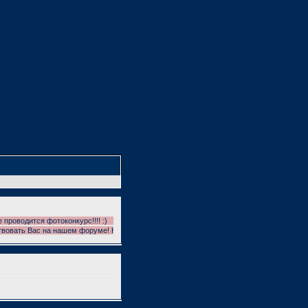
одится фотоконкурс!!!! :)
ть Вас на нашем форуме! На форуме проводятся фотоконкурсы!!! УЧАСТВУЕМ!!! И ГОЛ