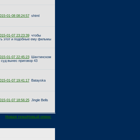
015-01-08 08:24:57
shtml
015-01-07 23:23:39
чтобы
ть этот и подобные ему фильмы
015-01-07 22:45:23
Шахтинском
 суд вынес приговор 43
015-01-07 19:41:17
Batayska
015-01-07 18:56:25
Jingle Bells
Новая тема
Новый опрос