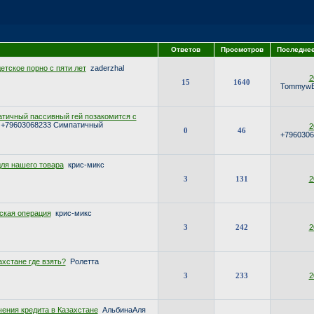
Ответов
Просмотров
Последне
етское порно с пяти лет
zaderzhal
2
15
1640
TommywE
тичный пассивный гей позакомится с
+79603068233 Симпатичный
2
0
46
+796030
для нашего товара
крис-микс
3
131
2
ская операция
крис-микс
3
242
2
ахстане где взять?
Ролетта
3
233
2
чения кредита в Казахстане
АльбинаАля