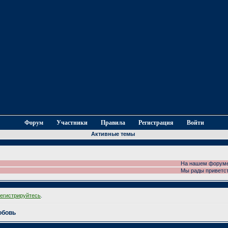
Форум
Участники
Правила
Регистрация
Войти
Активные темы
На нашем форуме пров
Мы рады приветствова
регистрируйтесь
.
юбовь