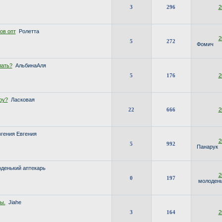
3
296
2
ов опт
Ролетта
2
5
272
Фомич
лать?
АльбинаАля
5
176
2
ру?
Ласковая
22
666
2
гения Евгения
2
5
992
Панарук
денький аптекарь
2
0
197
молодень
ы.
Jiahe
3
164
2