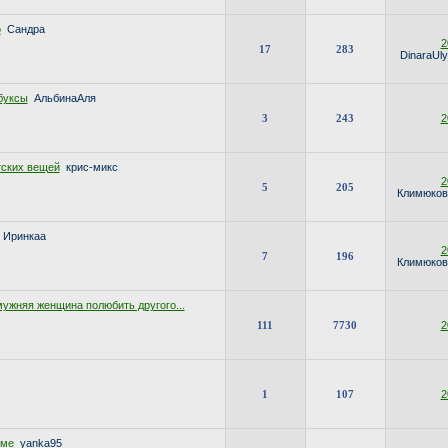
о
Сандра
2
17
283
DinaraUl
буксы
АльбинаАля
3
243
2
тских вещей
крис-микс
2
5
205
Климюков
Иринкаа
2
7
196
Климюков
ужняя женщина полюбить другого...
111
7730
2
1
107
2
име
yanka95