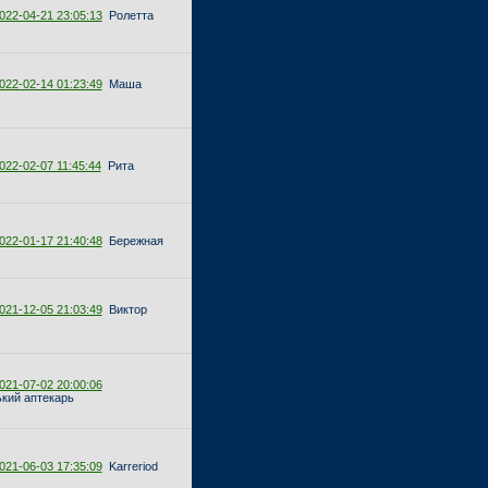
022-04-21 23:05:13
Ролетта
022-02-14 01:23:49
Маша
022-02-07 11:45:44
Рита
022-01-17 21:40:48
Бережная
021-12-05 21:03:49
Виктор
021-07-02 20:00:06
кий аптекарь
021-06-03 17:35:09
Karreriod