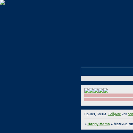
Привет, Гость!
Войдите
или
за
»
Happy Mama
»
Мамина л