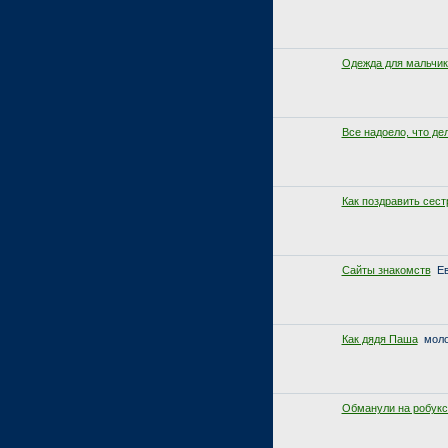
Одежда для мальчик
Все надоело, что де
Как поздравить сест
Сайты знакомств
Ев
Как дядя Паша
моло
Обманули на робукс