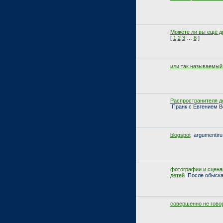
Можете ли вы ещё др
[
1
2
3
…
8
]
или так называемый
Распространителя д
Пранк с Евгением 
blogspot
argumentiru
фотографии и сцена
детей
После обыска
совершенно не говор