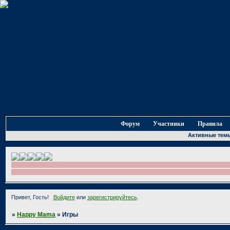
Форум
Участники
Правила
Активные тем
Привет, Гость!
Войдите
или
зарегистрируйтесь
.
»
Happy Mama
»
Игры