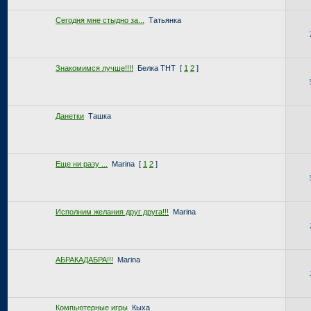
Сегодня мне стыдно за...
Татьянка
Знакомимся лучше!!!!
Белка ТНТ
[
1
2
]
Данетки
Ташка
Еще ни разу ...
Marina
[
1
2
]
Исполним желания друг друга!!!
Marina
АБРАКАДАБРА!!!
Marina
Компьютерные игры
Кыха