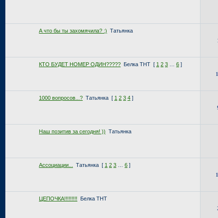
А что бы ты захомячила? :)
Татьянка
КТО БУДЕТ НОМЕР ОДИН?????
Белка ТНТ
[
1
2
3
…
6
]
1000 вопросов...?
Татьянка
[
1
2
3
4
]
Наш позитив за сегодня! ))
Татьянка
Ассоциации...
Татьянка
[
1
2
3
…
6
]
ЦЕПОЧКА!!!!!!!!!
Белка ТНТ