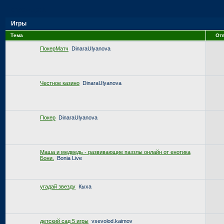
Страница:
1
Игры
Тема
От
ПокерМатч
DinaraUlyanova
Честное казино
DinaraUlyanova
Покер
DinaraUlyanova
Маша и медведь - развивающие паззлы онлайн от енотика
Бони.
Bonia Live
угадай звезду
Кыха
детский сад 5 игры
vsevolod.kaimov