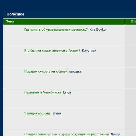
Страница:
1
Полезное
Тема
От
Где узнать об универсальных метриках?
Kira Boyko
Кто был на курсе миллион с Аязом?
Кристиан
Подарок супругу на юбилей
олюшка
Памятник в Челябинске
kinoa
Зарядка айфона
Ishnra
Поздравление мсамы с днем рождения на расстоянии
Лонда