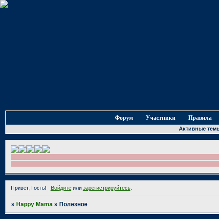
Форум
Участники
Правила
Активные тем
Привет, Гость!
Войдите
или
зарегистрируйтесь
.
»
Happy Mama
»
Полезное