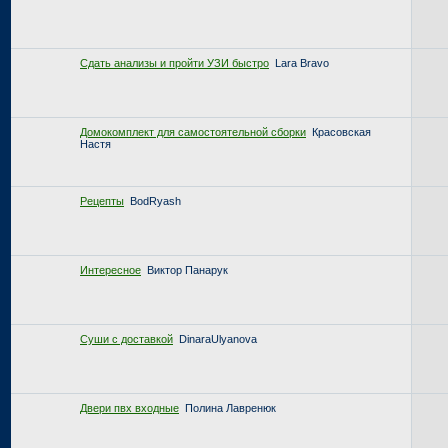
Сдать анализы и пройти УЗИ быстро
Lara Bravo
Домокомплект для самостоятельной сборки
Красовская
Настя
Рецепты
BodRyash
Интересное
Виктор Панарук
Суши с доставкой
DinaraUlyanova
Двери пвх входные
Полина Лавренюк