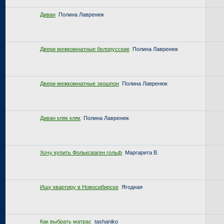
Диван
Полина Лавренюк
Двери межкомнатные белорусские
Полина Лавренюк
Двери межкомнатные экошпон
Полина Лавренюк
Диван кляк кляк
Полина Лавренюк
Хочу купить Фольксваген гольф
Маргарита В.
Ищу квартиру в Новосибирске
Ягодная
Как выбрать матрас
tashaniko