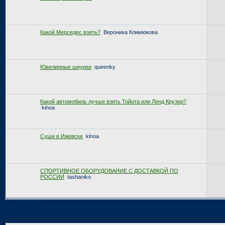
Какой Мерседес взять?
Вероника Климюкова
Ювелирные шнурки
queenky
Какой автомобиль лучше взять Тойота или Ленд Крузер?
kinoa
Суши в Ижевске
kinoa
СПОРТИВНОЕ ОБОРУДОВАНИЕ С ДОСТАВКОЙ ПО
РОССИИ
tashaniko
Страница:
1