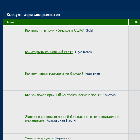
Страница:
1
Консультации специалистов
Тема
От
Как получить политубежище в США?
Gold
Как открыть банковский счёт?
Olya Korok
Как научиться торговать на биржах?
Кристиан
Кто заключал брачный контракт? Какие плюсы?
Кристиан
Экспертиза промышленной безопасности грузоподъемных
механизмов
Красовская Настя
Займ или кредит?
КириловаП