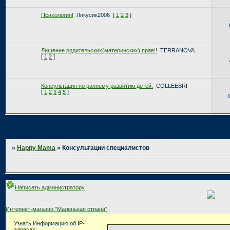
Психология!
Ликусик2006
[
1
2
3
]
Лишение родительских(материнских) прав!!
TERRANOVA
[
1
2
]
Консультация по раннему развитию детей.
COLLEEBRI
[
1
2
3
4
5
]
Страница:
1
»
Happy Mama
»
Консультации специалистов
Написать администратору
Интернет-магазин "Маленькая страна"
Узнать Информацию об IP-
адресах: