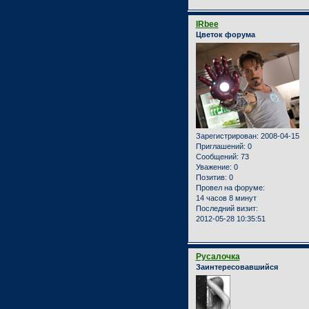
IRbee
Цветок форума
Зарегистрирован
: 2008-04-15
Приглашений:
0
Сообщений:
73
Уважение:
0
Позитив:
0
Провел на форуме:
14 часов 8 минут
Последний визит:
2012-05-28 10:35:51
Русалочка
Заинтересовавшийся