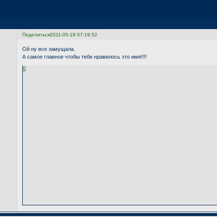
Поделиться
2011-05-19 07:19:52
Ой ну все замущала.
А самое главное чтобы тебе нравилось это имя!!!!
0