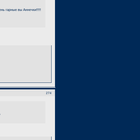
нь гарные вы Аннечки!!!!!
274
о