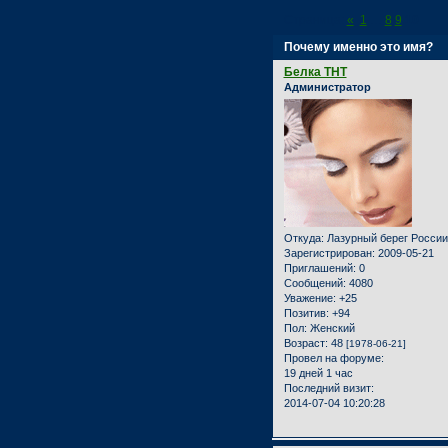
Страница:
«
1
…
8
9
10
Почему именно это имя?
Белка ТНТ
Администратор
Откуда:
Лазурный берег России
Зарегистрирован
: 2009-05-21
Приглашений:
0
Сообщений:
4080
Уважение:
+25
Позитив:
+94
Пол:
Женский
Возраст:
48
[1978-06-21]
Провел на форуме:
19 дней 1 час
Последний визит:
2014-07-04 10:20:28