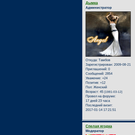
Дымка
Администратор
Откуда:
Тамбов
Зарегистрирован
: 2009-08-21
Приглашений:
0
Сообщений:
2854
Уважение:
+24
Позитив:
+12
Пол:
Женский
Возраст:
45
[1981-03-12]
Провел на форуме:
17 дней 23 часа
Последний визит:
2017-01-14 17:21:51
Спелая ягодка
Модератор