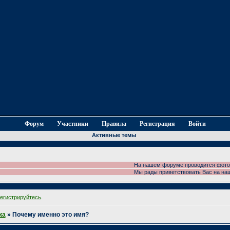
Форум
Участники
Правила
Регистрация
Войти
Активные темы
На нашем форуме проводится фотоконкурс!!
Мы рады приветствовать Вас на нашем фор
регистрируйтесь
.
ка
»
Почему именно это имя?