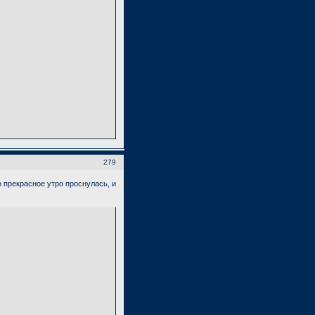
279
о прекрасное утро проснулась, и