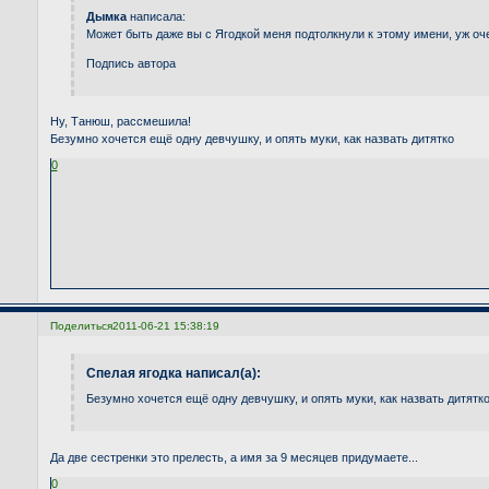
Дымка
написала:
Может быть даже вы с Ягодкой меня подтолкнули к этому имени, уж оче
Подпись автора
Ну, Танюш, рассмешила!
Безумно хочется ещё одну девчушку, и опять муки, как назвать дитятко
0
Поделиться
2011-06-21 15:38:19
Спелая ягодка написал(а):
Безумно хочется ещё одну девчушку, и опять муки, как назвать дитятк
Да две сестренки это прелесть, а имя за 9 месяцев придумаете...
0