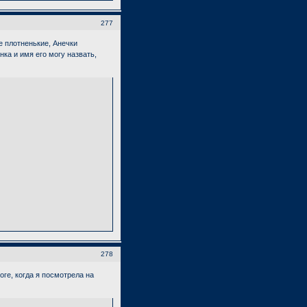
277
е плотненькие, Анечки
ка и имя его могу назвать,
278
ге, когда я посмотрела на