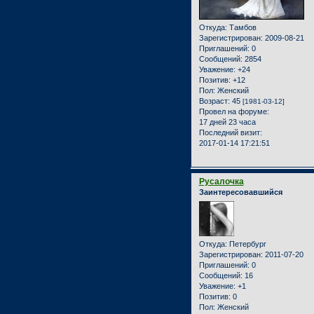
Откуда:
Тамбов
Зарегистрирован
: 2009-08-21
Приглашений:
0
Сообщений:
2854
Уважение:
+24
Позитив:
+12
Пол:
Женский
Возраст:
45
[1981-03-12]
Провел на форуме:
17 дней 23 часа
Последний визит:
2017-01-14 17:21:51
Русалочка
Заинтересовавшийся
Откуда:
Петербург
Зарегистрирован
: 2011-07-20
Приглашений:
0
Сообщений:
16
Уважение:
+1
Позитив:
0
Пол:
Женский