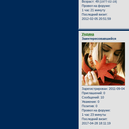
Возраст:
49
[1977-02-18]
Провел на форуме:
1 час 21 минуту
Последний визит:
2012-02-05 20:51:59
Ундина
Заинтересовавшийся
Зарегистрирован
: 2011-09-04
Приглашений:
0
Сообщений:
10
Уважение:
0
Позитив:
0
Провел на форуме:
1 час 23 минуты
Последний визит:
2017-04-28 18:11:19