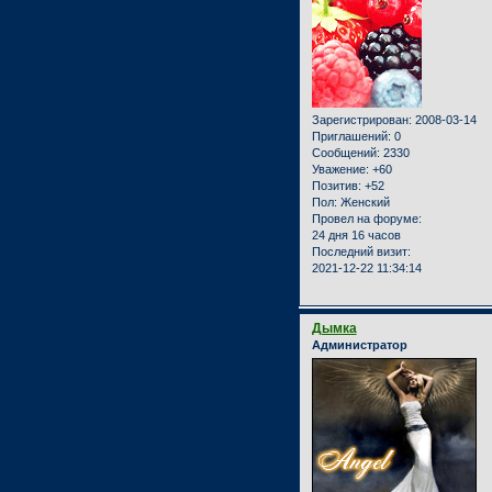
Зарегистрирован
: 2008-03-14
Приглашений:
0
Сообщений:
2330
Уважение:
+60
Позитив:
+52
Пол:
Женский
Провел на форуме:
24 дня 16 часов
Последний визит:
2021-12-22 11:34:14
Дымка
Администратор