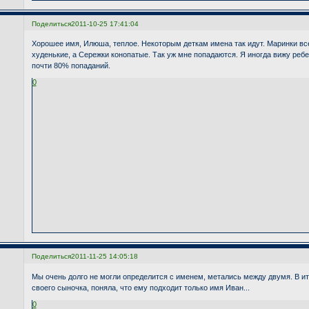
Поделиться
2011-10-25 17:41:04
Хорошее имя, Илюша, теплое. Некоторым деткам имена так идут. Маринки вс
худенькие, а Сережки конопатые. Так уж мне попадаются. Я иногда вижу ребен
почти 80% попаданий.
0
Поделиться
2011-11-25 14:05:18
Мы очень долго не могли определится с именем, метались между двумя. В ито
своего сыночка, поняла, что ему подходит только имя Иван...
0