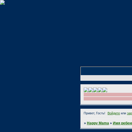
Привет, Гость!
Войдите
или
за
»
Happy Mama
»
Имя ребен