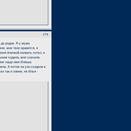
276
 до родов. Я у мужа
мне, мне твое нравится, я
меня Аленкой назвать хотел, и
 сыном ходила, мне сначала
, тем чаще имя Илюша
ела. А потом на узи сходила и
ко так и зовем, не Илья -