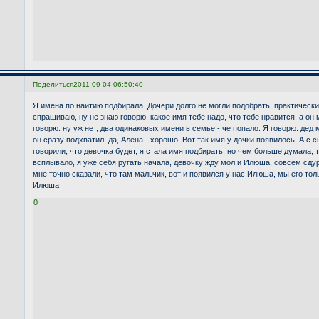
Поделиться
2011-09-04 06:50:40
Я имена по наитию подбирала. Дочери долго не могли подобрать, практически
спрашиваю, ну не знаю говорю, какое имя тебе надо, что тебе нравится, а он 
говорю. ну уж нет, два одинаковых имени в семье - че попало. Я говорю. дед 
он сразу подхватил, да, Алена - хорошо. Вот так имя у дочки появилось. А с
говорили, что девочка будет, я стала имя подбирать, но чем больше думала
всплывало, я уже себя ругать начала, девочку жду мол и Илюша, совсем сдур
мне точно сказали, что там мальчик, вот и появился у нас Илюша, мы его толь
Илюша
0