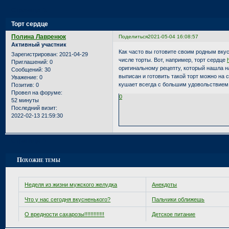
Страница:
1
Торт сердце
Полина Лавренюк
Поделиться
2021-05-04 16:08:57
Активный участник
Как часто вы готовите своим родным вку
Зарегистрирован
: 2021-04-29
числе торты. Вот, например, торт сердце
Приглашений:
0
оригинальному рецепту, который нашла н
Сообщений:
30
выписан и готовить такой торт можно на 
Уважение:
0
кушает всегда с большим удовольствием
Позитив:
0
Провел на форуме:
0
52 минуты
Последний визит:
2022-02-13 21:59:30
Страница:
1
Похожие темы
Неделя из жизни мужского желудка
Анекдоты
Что у нас сегодня вкусненького?
Пальчики оближешь
О вредности сахарозы!!!!!!!!!!!!!
Детское питание