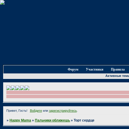
Форум
Участники
Правила
Активные тем
Привет, Гость!
Войдите
или
зарегистрируйтесь
.
»
Happy Mama
»
Пальчики оближешь
»
Торт сердце