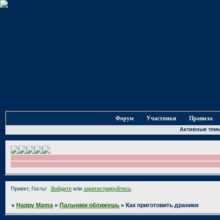
Форум
Участники
Правила
Активные тем
Привет, Гость!
Войдите
или
зарегистрируйтесь
.
»
Happy Mama
»
Пальчики оближешь
»
Как приготовить драники