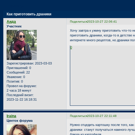
Страница:
1
Как приготовить драники
Аида
Поделиться
2023-10-27 22:06:41
Участник
Хочу завтра к ужину приготовить что-то 
приготовить драники, когда-то в детстве
интернете много рецептов, но драники по
0
Зарегистрирован
: 2023-03-03
Приглашений:
0
Сообщений:
22
Уважение:
0
Позитив:
0
Провел на форуме:
2 часа 18 минут
Последний визит:
2023-11-22 16:18:31
Iraina
Поделиться
2023-10-27 22:11:48
Цветок форума
Нужно отцедить картошку после того, как
драники станут получаться намного лучш
блюда из картофеля