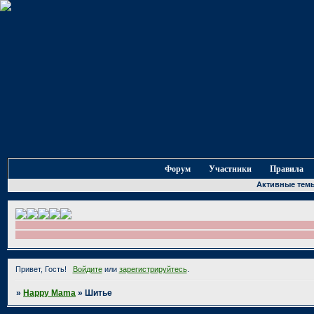
Форум
Участники
Правила
Активные тем
Привет, Гость!
Войдите
или
зарегистрируйтесь
.
»
Happy Mama
»
Шитье