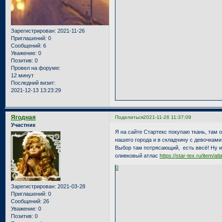
Зарегистрирован
: 2021-11-26
Приглашений:
0
Сообщений:
6
Уважение:
0
Позитив:
0
Провел на форуме:
12 минут
Последний визит:
2021-12-13 13:23:29
Ягодная
Поделиться
2021-11-26 11:37:09
Участник
Я на сайте Стартекс покупаю ткань, там 
нашего города и в складчину с девочками
Выбор там потрясающий, есть ввсё! Ну и 
оливковый атлас
https://star-tex.ru/item/a
0
Зарегистрирован
: 2021-03-28
Приглашений:
0
Сообщений:
26
Уважение:
0
Позитив:
0