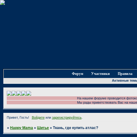
Форум
Участники
Правила
Активные тем
На нашем форуме проводится фотоконкурс!
Мы рады приветствовать Вас на нашем фо
Привет, Гость!
Войдите
или
зарегистрируйтесь
.
»
Happy Mama
»
Шитье
»
Ткань, где купить атлас?