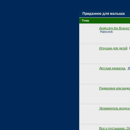
Страница:
1
Приданное для малыша
Тема
Analyzing the Braves'
Hancock
Игрушки для детей
Детская кроватка.
Д
Радионяня или видео
Увлажнитель воздух
Все о пустышках. Об