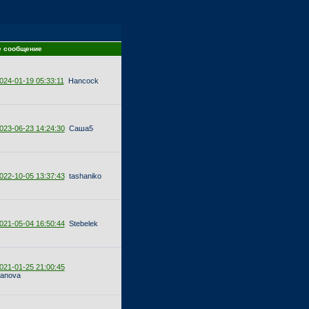
е сообщение
024-01-19 05:33:11
Hancock
023-06-23 14:24:30
Саша5
022-10-05 13:37:43
tashaniko
021-05-04 16:50:44
Stebelek
021-01-25 21:00:45
yanova