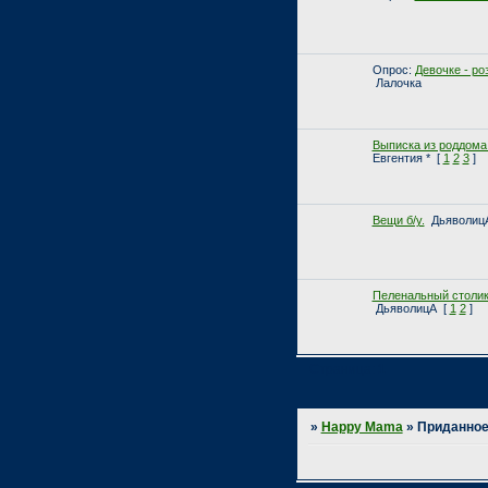
Опрос:
Девочке - ро
Лалочка
Выписка из роддома
Евгентия *
[
1
2
3
]
Вещи б/у.
Дьяволиц
Пеленальный стол
ДьяволицА
[
1
2
]
Страница:
1
»
Happy Mama
»
Приданно