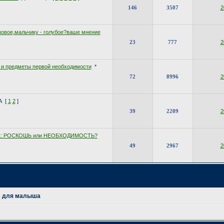
146
3507
2
зовое,мальчику - голубое?ваше мнение
23
777
2
 и предметы первой необходимости
*
72
8996
2
А
[
1
2
]
39
2209
2
ик: РОСКОШЬ или НЕОБХОДИМОСТЬ?
49
2967
2
е для малыша