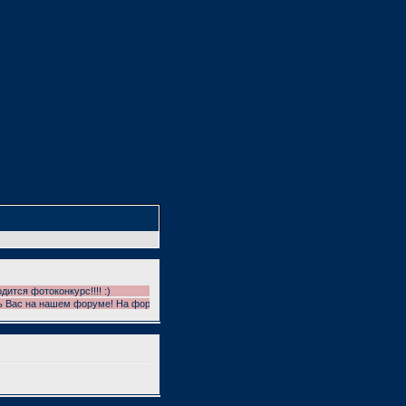
 фотоконкурс!!!! :)
с на нашем форуме! На форуме проводятся фотоконкурсы!!! УЧАСТВУЕМ!!! И ГОЛОСУЕМ