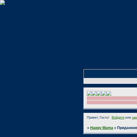
Привет, Гость!
Войдите
или
за
»
Happy Mama
»
Приданно