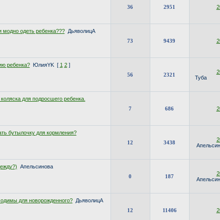
36
2951
2
и модно одеть ребенка???
ДьяволицА
73
9439
2
ию ребенка?
ЮлияYK
[
1
2
]
2
56
2321
Туба
коляска для подросшего ребенка.
7
686
2
ать бутылочку для кормления?
2
12
3438
Апельси
дежду?)
Апельсинова
2
0
187
Апельси
ходимы для новорожденного?
ДьяволицА
12
11406
2