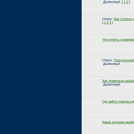
ДьяволицА
[
1
2
]
Опрос:
Как стильно 
[
1
2
3
]
Что купить к рожден
Опрос:
Прогулочная 
ДьяволицА
Как правильно выбр
ДьяволицА
Где найти нужную о
Какие игрушки необ