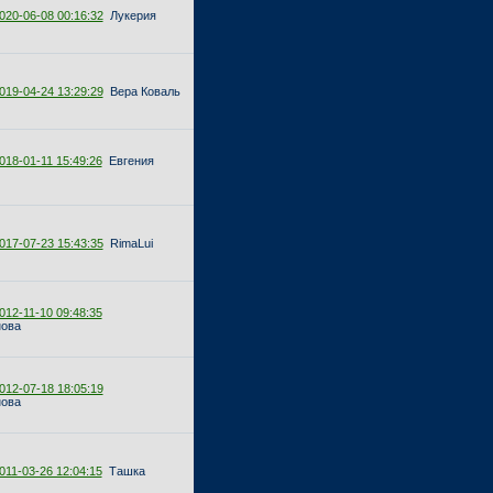
020-06-08 00:16:32
Лукерия
019-04-24 13:29:29
Вера Коваль
018-01-11 15:49:26
Евгения
017-07-23 15:43:35
RimaLui
012-11-10 09:48:35
нова
012-07-18 18:05:19
нова
011-03-26 12:04:15
Ташка