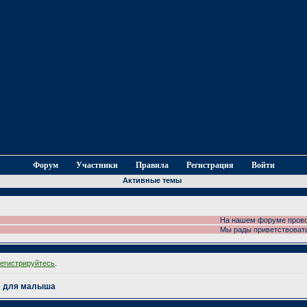
Форум
Участники
Правила
Регистрация
Войти
Активные темы
На нашем форуме проводится
Мы рады приветствовать Ва
регистрируйтесь
.
е для малыша