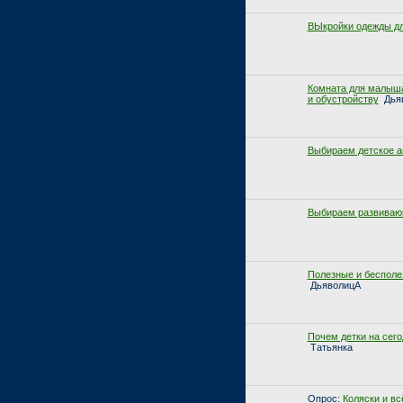
ВЫкройки одежды д
Комната для малыша
и обустройству
Дья
Выбираем детское а
Выбираем развиваю
Полезные и бесполе
ДьяволицА
Почем детки на сегод
Татьянка
Опрос:
Коляски и вс