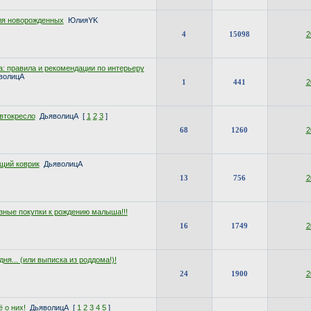
ля новорожденных
ЮлияYK
4
15098
2
: правила и рекомендации по интерьеру
волицА
1
441
2
втокресло
ДьяволицА
[
1
2
3
]
68
1260
2
щий коврик
ДьяволицА
13
756
2
зные покупки к рождению малыша!!!
16
1749
2
ня... (или выписка из роддома!)!
24
1900
2
ё о них!
ДьяволицА
[
1
2
3
4
5
]