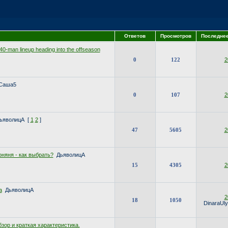
Ответов
Просмотров
Последне
40-man lineup heading into the offseason
0
122
2
Саша5
0
107
2
ьяволицА
[
1
2
]
47
5605
2
няня - как выбрать?
ДьяволицА
15
4305
2
а
ДьяволицА
2
18
1050
DinaraUl
зор и краткая характеристика.