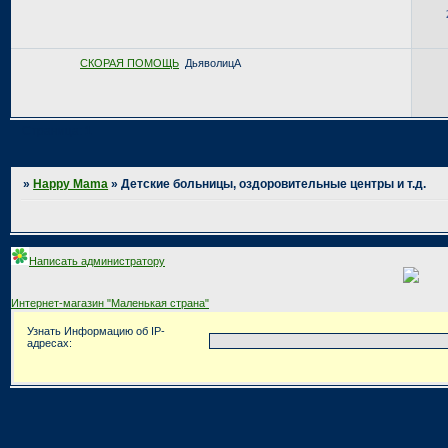
СКОРАЯ ПОМОЩЬ
ДьяволицА
Страница:
1
»
Happy Mama
»
Детские больницы, оздоровительные центры и т.д.
Написать администратору
Интернет-магазин "Маленькая страна"
Узнать Информацию об IP-
адресах: