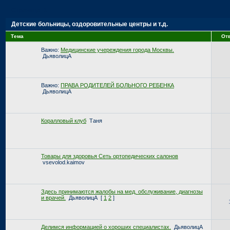
Страница:
1
Детские больницы, оздоровительные центры и т.д.
Тема
От
Важно:
Медицинские учереждения города Москвы.
ДьяволицА
Важно:
ПРАВА РОДИТЕЛЕЙ БОЛЬНОГО РЕБЕНКА
ДьяволицА
Коралловый клуб
Таня
Товары для здоровья Сеть ортопедических салонов
vsevolod.kaimov
Здесь принимаются жалобы на мед. обслуживание, диагнозы
и врачей.
ДьяволицА
[
1
2
]
Делимся информацией о хороших специалистах.
ДьяволицА