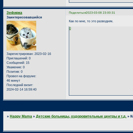
Зефирка
Поделиться
2023-03-08 23:00:31
Заинтересовавшийся
Как по мне, то это разводняк.
0
Зарегистрирован
: 2023-02-16
Приглашений:
0
Сообщений:
15
Уважение:
0
Позитив:
0
Провел на форуме:
46 минут
Последний визит:
2024-02-14 16:59:40
Страница:
1
»
Happy Mama
»
Детские больницы, оздоровительные центры и т.д.
»
К