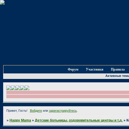
Форум
Участники
Правила
Активные тем
Привет, Гость!
Войдите
или
зарегистрируйтесь
.
»
Happy Mama
»
Детские больницы, оздоровительные центры и т.д.
»
К