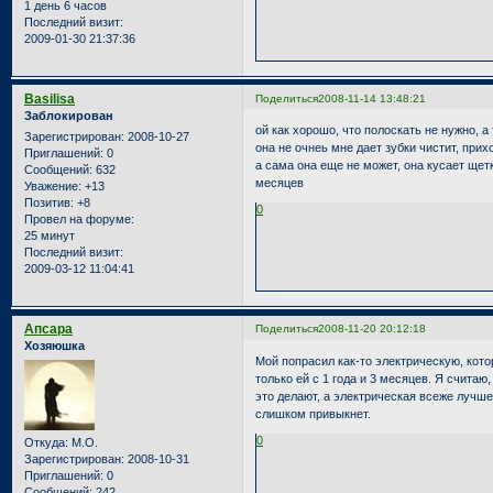
1 день 6 часов
Последний визит:
2009-01-30 21:37:36
Basilisa
Поделиться
2008-11-14 13:48:21
Заблокирован
ой как хорошо, что полоскать не нужно, а
Зарегистрирован
: 2008-10-27
она не очнеь мне дает зубки чистит, прихо
Приглашений:
0
а сама она еще не может, она кусает щетк
Сообщений:
632
месяцев
Уважение:
+13
Позитив:
+8
0
Провел на форуме:
25 минут
Последний визит:
2009-03-12 11:04:41
Апсара
Поделиться
2008-11-20 20:12:18
Хозяюшка
Мой попрасил как-то электрическую, кото
только ей с 1 года и 3 месяцев. Я считаю
это делают, а электрическая всеже лучше.
слишком привыкнет.
0
Откуда:
М.О.
Зарегистрирован
: 2008-10-31
Приглашений:
0
Сообщений:
242