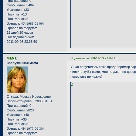
Приглашений:
0
Сообщений:
3404
Уважение:
+33
Позитив:
+13
Пол:
Женский
Возраст:
43
[1983-01-06]
Провел на форуме:
12 дней 20 часов
Последний визит:
2011-09-08 23:35:50
Мама
Поделиться
2008-11-13 21:04:18
Заслуженная мама
У нас получилось тоже вроде "пример зара
чистить зубы сами, мне не дают, не довер
полоскать не нужно)
0
Откуда:
Москва Новокосино
Зарегистрирован
: 2008-01-31
Приглашений:
0
Сообщений:
2023
Уважение:
+40
Позитив:
+35
Пол:
Женский
Возраст:
49
[1977-06-30]
Провел на форуме: