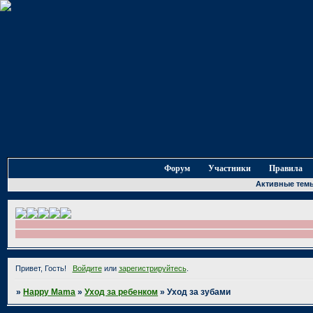
Форум
Участники
Правила
Активные тем
На наше
Мы рады
Привет, Гость!
Войдите
или
зарегистрируйтесь
.
»
Happy Mama
»
Уход за ребенком
»
Уход за зубами