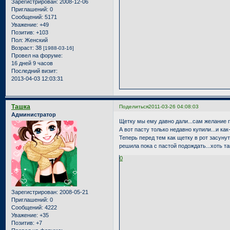
Зарегистрирован
: 2008-12-06
Приглашений:
0
Сообщений:
5171
Уважение:
+49
Позитив:
+103
Пол:
Женский
Возраст:
38
[1988-03-16]
Провел на форуме:
16 дней 9 часов
Последний визит:
2013-04-03 12:03:31
Ташка
Поделиться
2011-03-26 04:08:03
Администратор
Щетку мы ему давно дали...сам желание 
А вот пасту только недавно купили...и ка
Теперь перед тем как щетку в рот засунут
решила пока с пастой подождать...хоть так
0
Зарегистрирован
: 2008-05-21
Приглашений:
0
Сообщений:
4222
Уважение:
+35
Позитив:
+7