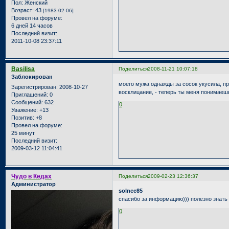
Пол:
Женский
Возраст:
43
[1983-02-06]
Провел на форуме:
6 дней 14 часов
Последний визит:
2011-10-08 23:37:11
Basilisa
Поделиться
2008-11-21 10:07:18
Заблокирован
моего мужа однажды за сосок укусила, пр
Зарегистрирован
: 2008-10-27
восклицание, - теперь ты меня понимаешь
Приглашений:
0
Сообщений:
632
0
Уважение:
+13
Позитив:
+8
Провел на форуме:
25 минут
Последний визит:
2009-03-12 11:04:41
Чудо в Кедах
Поделиться
2009-02-23 12:36:37
Администратор
solnce85
спасибо за информацию))) полезно знать
0