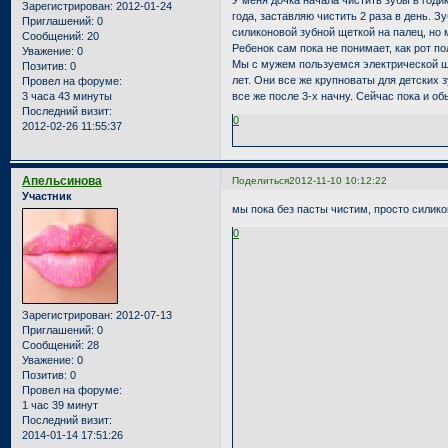
У меня дочка начала чистить зубы в годик.
Зарегистрирован
: 2012-01-24
года, заставляю чистить 2 раза в день. З
Приглашений:
0
силиконовой зубной щеткой на палец, но 
Сообщений:
20
Ребенок сам пока не понимает, как рот по
Уважение:
0
Мы с мужем пользуемся электрической щет
Позитив:
0
лет. Они все же крупноваты для детских 
Провел на форуме:
3 часа 43 минуты
все же после 3-х начну. Сейчас пока и об
Последний визит:
0
2012-02-26 11:55:37
Апельсинова
Поделиться
2012-11-10 10:12:22
Участник
мы пока без пасты чистим, просто силико
0
Зарегистрирован
: 2012-07-13
Приглашений:
0
Сообщений:
28
Уважение:
0
Позитив:
0
Провел на форуме:
1 час 39 минут
Последний визит:
2014-01-14 17:51:26