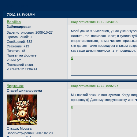
Страница:
1
Уход за зубами
Basilisa
Поделиться
2008-11-12 23:30:09
Заблокирован
Моей дочке 9,5 месяцев, у нас уже 8 зубо
Зарегистрирован
: 2008-10-27
желтеть, т.е. пояивлся налет, я купила з
Приглашений:
0
споротивляеться, но мы чистим, привыка
Сообщений:
632
кто делает такие процедуры в таком возр
Уважение:
+13
как ваши детки переносят эту процедуру, 
Позитив:
+8
Провел на форуме:
0
25 минут
Последний визит:
2009-03-12 11:04:41
Чертенок
Поделиться
2008-11-13 10:02:27
Старейшина форума
Мы пастой пока не пользуемся. Когда вид
процессу))) Даю ему мокрую щетку и он ч
0
Откуда:
Москва
Зарегистрирован
: 2007-02-20