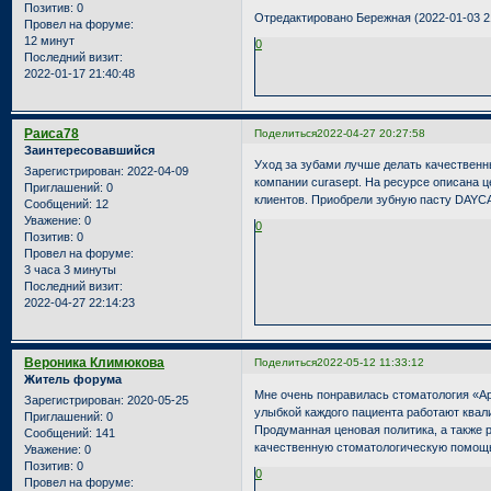
Позитив:
0
Отредактировано Бережная (2022-01-03 2
Провел на форуме:
12 минут
0
Последний визит:
2022-01-17 21:40:48
Раиса78
Поделиться
2022-04-27 20:27:58
Заинтересовавшийся
Уход за зубами лучше делать качествен
Зарегистрирован
: 2022-04-09
компании curasept. На ресурсе описана ц
Приглашений:
0
клиентов. Приобрели зубную пасту DAYC
Сообщений:
12
Уважение:
0
0
Позитив:
0
Провел на форуме:
3 часа 3 минуты
Последний визит:
2022-04-27 22:14:23
Вероника Климюкова
Поделиться
2022-05-12 11:33:12
Житель форума
Мне очень понравилась стоматология «
Зарегистрирован
: 2020-05-25
улыбкой каждого пациента работают ква
Приглашений:
0
Продуманная ценовая политика, а также
Сообщений:
141
качественную стоматологическую помощь
Уважение:
0
Позитив:
0
0
Провел на форуме: