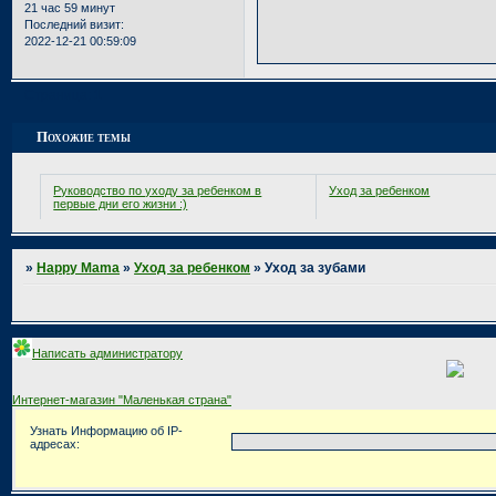
21 час 59 минут
Последний визит:
2022-12-21 00:59:09
Страница:
1
Похожие темы
Руководство по уходу за ребенком в
Уход за ребенком
первые дни его жизни :)
»
Happy Mama
»
Уход за ребенком
»
Уход за зубами
Написать администратору
Интернет-магазин "Маленькая страна"
Узнать Информацию об IP-
адресах: