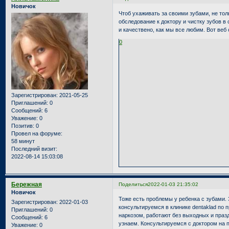
Новичок
Чтоб ухаживать за своими зубами, не тол
обследование к доктору и чистку зубов в
и качествено, как мы все любим. Вот веб
0
Зарегистрирован
: 2021-05-25
Приглашений:
0
Сообщений:
6
Уважение:
0
Позитив:
0
Провел на форуме:
58 минут
Последний визит:
2022-08-14 15:03:08
Бережная
Поделиться
2022-01-03 21:35:02
Новичок
Тоже есть проблемы у ребенка с зубами.
Зарегистрирован
: 2022-01-03
консультируемся в клинике dentaklad по 
Приглашений:
0
наркозом, работают без выходных и праз
Сообщений:
6
узнаем. Консультируемся с доктором на 
Уважение:
0