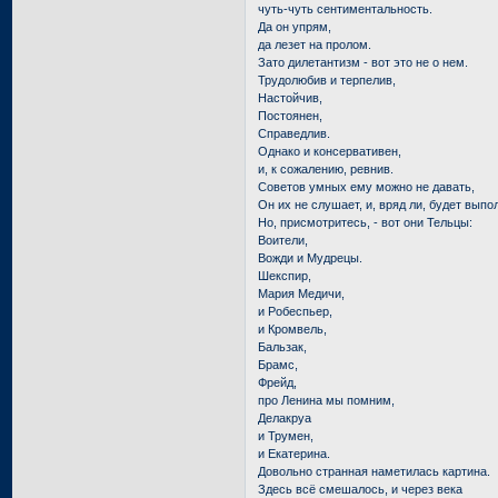
чуть-чуть сентиментальность.
Да он упрям,
да лезет на пролом.
Зато дилетантизм - вот это не о нем.
Трудолюбив и терпелив,
Настойчив,
Постоянен,
Справедлив.
Однако и консервативен,
и, к сожалению, ревнив.
Советов умных ему можно не давать,
Он их не слушает, и, вряд ли, будет выпо
Но, присмотритесь, - вот они Тельцы:
Воители,
Вожди и Мудрецы.
Шекспир,
Мария Медичи,
и Робеспьер,
и Кромвель,
Бальзак,
Брамс,
Фрейд,
про Ленина мы помним,
Делакруа
и Трумен,
и Екатерина.
Довольно странная наметилась картина.
Здесь всё смешалось, и через века