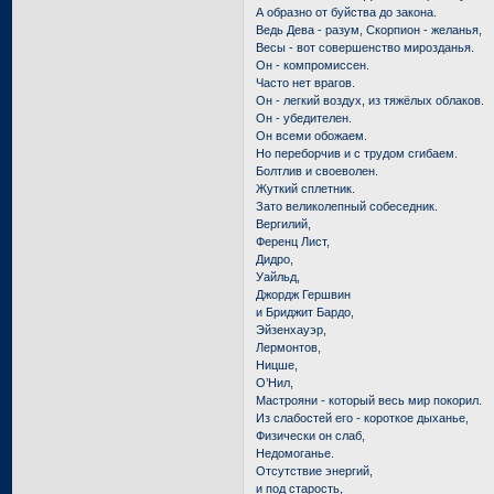
А образно от буйства до закона.
Ведь Дева - разум, Скорпион - желанья,
Весы - вот совершенство мирозданья.
Он - компромиссен.
Часто нет врагов.
Он - легкий воздух, из тяжёлых облаков.
Он - убедителен.
Он всеми обожаем.
Но переборчив и с трудом сгибаем.
Болтлив и своеволен.
Жуткий сплетник.
Зато великолепный собеседник.
Вергилий,
Ференц Лист,
Дидро,
Уайльд,
Джордж Гершвин
и Бриджит Бардо,
Эйзенхауэр,
Лермонтов,
Ницше,
О’Нил,
Мастрояни - который весь мир покорил.
Из слабостей его - короткое дыханье,
Физически он слаб,
Недомоганье.
Отсутствие энергий,
и под старость,