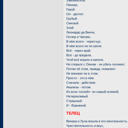
Завоеватель.
Пионер,
Герой.
Он - деспот.
Грубый.
Смелый.
Злой.
Леонардо да Винчи,
Гитлер и Чаплин,
В нём всего - чересчур.
В нём всего не по капле.
Всё - через край.
Всё - до предела.
Чтоб всё играло и кипело.
Не спорьте с Овном - он убить посмеет,
Потом об этом, правда, пожалеет.
Не виноват он в этом.
Просто - это в нём.
Сначала - действия.
Анализы - потом.
Из всех «огней»- он самый огневой.
Нетерпеливый.
Страшный.
И - Взрывной.
ТЕЛЕЦ
Венера и Луна вошли в его ментальность
Чувствительность и вкус,