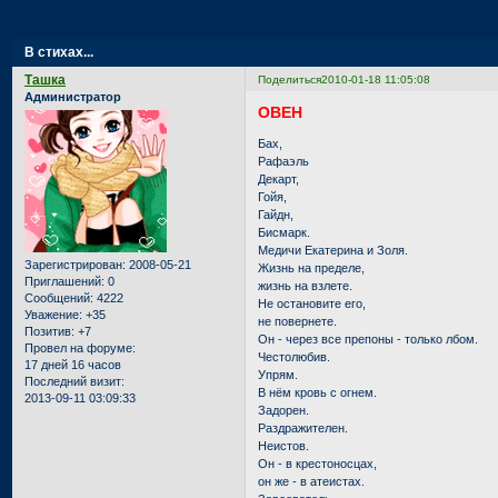
Страница:
1
В стихах...
Ташка
Поделиться
2010-01-18 11:05:08
Администратор
ОВЕН
Бах,
Рафаэль
Декарт,
Гойя,
Гайдн,
Бисмарк.
Медичи Екатерина и Золя.
Зарегистрирован
: 2008-05-21
Жизнь на пределе,
Приглашений:
0
жизнь на взлете.
Сообщений:
4222
Не остановите его,
Уважение:
+35
не повернете.
Позитив:
+7
Он - через все препоны - только лбом.
Провел на форуме:
Честолюбив.
17 дней 16 часов
Упрям.
Последний визит:
В нём кровь с огнем.
2013-09-11 03:09:33
Задорен.
Раздражителен.
Неистов.
Он - в крестоносцах,
он же - в атеистах.