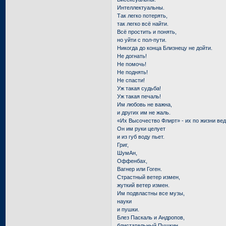
Интеллектуальны.
Так легко потерять,
так легко всё найти.
Всё простить и понять,
но уйти с пол-пути.
Никогда до конца Близнецу не дойти.
Не догнать!
Не помочь!
Не поднять!
Не спасти!
Уж такая судьба!
Уж такая печаль!
Им любовь не важна,
и других им не жаль.
«Их Высочество Флирт» - их по жизни вед
Он им руки целует
и из губ воду пьет.
Григ,
ШумАн,
Оффенбах,
Вагнер или Гоген.
Страстный ветер измен,
жуткий ветер измен.
Им подвластны все музы,
науки
и пушки.
Блез Паскаль и Андропов,
блистательный Пушкин.