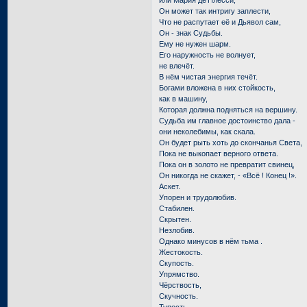
Он может так интригу заплести,
Что не распутает её и Дьявол сам,
Он - знак Судьбы.
Ему не нужен шарм.
Его наружность не волнует,
не влечёт.
В нём чистая энергия течёт.
Богами вложена в них стойкость,
как в машину,
Которая должна подняться на вершину.
Судьба им главное достоинство дала -
они неколебимы, как скала.
Он будет рыть хоть до скончанья Света,
Пока не выкопает верного ответа.
Пока он в золото не превратит свинец,
Он никогда не скажет, - «Всё ! Конец !».
Аскет.
Упорен и трудолюбив.
Стабилен.
Скрытен.
Незлобив.
Однако минусов в нём тьма .
Жестокость.
Скупость.
Упрямство.
Чёрствость,
Скучность.
Тупость.