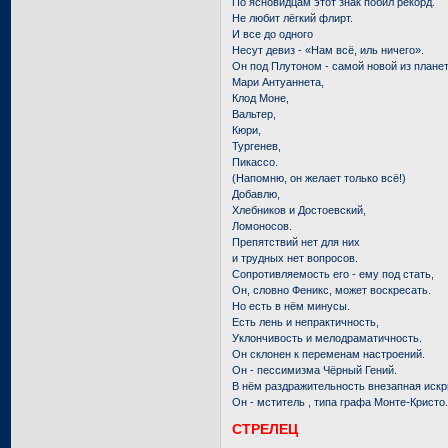
По ясновидцам этот знак побил рекорд.
Не любит лёгкий флирт.
И все до одного
Несут девиз - «Нам всё, иль ничего».
Он под Плутоном - самой новой из планет
Мари Антуаннета,
Клод Моне,
Вальтер,
Кюри,
Тургенев,
Пикассо.
(Напомню, он желает только всё!)
Добавлю,
Хлебников и Достоевский,
Ломоносов.
Препятствий нет для них
и трудных нет вопросов.
Сопротивляемость его - ему под стать,
Он, словно Феникс, может воскресать.
Но есть в нём минусы.
Есть лень и непрактичность,
Уклончивость и мелодраматичность.
Он склонен к переменам настроений.
Он - пессимизма Чёрный Гений.
В нём раздражительность внезапная искр
Он - мститель , типа графа Монте-Кристо
СТРЕЛЕЦ