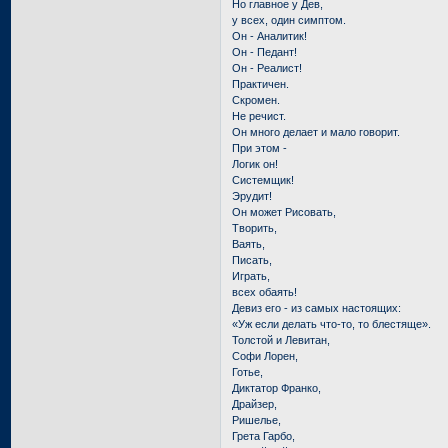
Но главное у Дев,
у всех, один симптом.
Он - Аналитик!
Он - Педант!
Он - Реалист!
Практичен.
Скромен.
Не речист.
Он много делает и мало говорит.
При этом -
Логик он!
Системщик!
Эрудит!
Он может Рисовать,
Творить,
Ваять,
Писать,
Играть,
всех обаять!
Девиз его - из самых настоящих:
«Уж если делать что-то, то блестяще».
Толстой и Левитан,
Софи Лорен,
Готье,
Диктатор Франко,
Драйзер,
Ришелье,
Грета Гарбо,