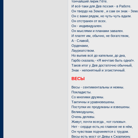
тончайший лирик Гёте.
И всё-таки для Дев поэзия - в Работе.
Он твердо на Земле , и сам он знак - Зем
Он с вами рядом, но чуть-чуть вдали.
Он отстранен от всех.
Он - индивидуален.
Он мыслями и планами завален.
И платят им, обычно, не богатством,
А - Славой,
Орденами,
Лауреатством.
Но выпив всё до капельки, до дна,
Гарбо сказала,- «Я мечтаю быть одна!».
Таков итог у Дев достаточно обычный,
Знак - непонятный и эгоистичный.
ВЕСЫ
Весы - сентиментальны и нежны.
Покладисты.
Со многими дружны.
Тактичны и уравновешены.
Поступки их продуманы и взвешены.
Великодушны,
Очень деловы.
Живут, почти всегда , «от головы».
Нет - сердце есть,но главное не в нём,
Он чувствам подчиняется с трудом.
Весы есть мост от Девы к Скорпиону.