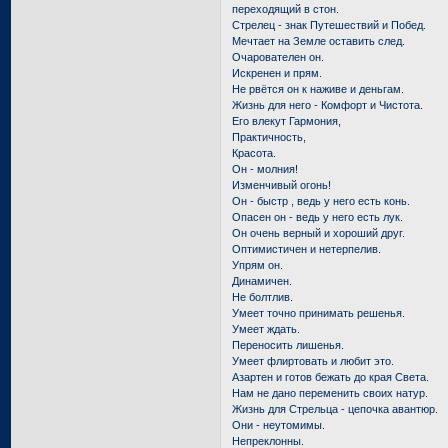
переходящий в стон.
Стрелец - знак Путешествий и Побед.
Мечтает на Земле оставить след.
Очарователен он.
Искренен и прям.
Не рвётся он к наживе и деньгам.
Жизнь для него - Комфорт и Чистота.
Его влекут Гармония,
Практичность,
Красота.
Он - молния!
Изменчивый огонь!
Он - быстр , ведь у него есть конь.
Опасен он - ведь у него есть лук.
Он очень верный и хороший друг.
Оптимистичен и нетерпелив.
Упрям он.
Динамичен.
Не болтлив.
Умеет точно принимать решенья.
Умеет ждать.
Переносить лишенья.
Умеет флиртовать и любит это.
Азартен и готов бежать до края Света.
Нам не дано переменить своих натур.
Жизнь для Стрельца - цепочка авантюр.
Они - неутомимы.
Непреклонны.