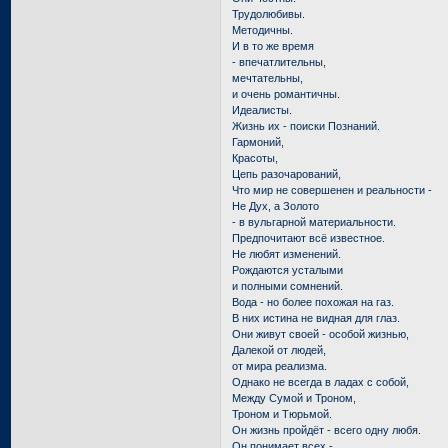
Трудолюбивы.
Методичны.
И в то же время
- впечатлительны,
мечтательны,
и очень романтичны.
Идеалисты.
Жизнь их - поиски Познаний.
Гармоний,
Красоты,
Цепь разочарований,
Что мир не совершенен и реальности -
Не Дух, а Золото
- в вульгарной материальности.
Предпочитают всё известное.
Не любят изменений.
Рождаются усталыми
и полными сомнений.
Вода - но более похожая на газ.
В них истина не видная для глаз.
Они живут своей - особой жизнью,
Далекой от людей,
от мира реализма.
Однако не всегда в ладах с собой,
Между Сумой и Троном,
Троном и Тюрьмой.
Он жизнь пройдёт - всего одну любя.
Он понимает всех -