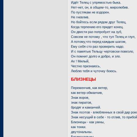
Идёт Телец с упрямостью быка.
Нет-нет, он, в общем-то, миролюбив.
По пустякам не вздорен.
Не гневлив.
Но бойтесь если рядом друг Телец,
Когда терпению его придет конец.
Он двести раз попробует на зуб,
Совсем не потому , что туп Телец и глуп,
А потому,что перед каждым шагом,
Ему себя сто раз проверить надо.
И с памятью Тельцу чертовски повезло,
Он помнит долго и добро, и зло.
Ах ! Милый,
Честно признаюсь,
Люблю тебя и чуточку боюсь.
БЛИЗНЕЦЫ
Переменчив, как ветер,
как ветер обманчив,
Знак воров,
знак пиратов,
бродяг и каманчей.
Знак поэтов - влюбленных в свой дар рок
Знак несущий в себе - то отлив, то прибой
Близнецы - как умны,
как тонки.
двутональны.
Бисексуальны.