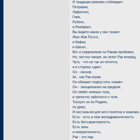
И традиции ревниво соблюдает.
Петрарка,
Лафонтен,
Глюк,
Рубенс,
и Рембрант,
Вы видите каков у них талант.
Жан-Жак Руссо,
и Кафка,
и Шагал,
Вот и сюрреализм по Ракам пробежал.
Но, честно говоря, не лезет Рак вперёд,
Чуть - что не так он пятится,
и в сторону сдает.
Он - ласков.
Ах , как Рак игрив.
Он обожает подпустить «наив».
Он - эмоционален на пределе.
Он любит нежные тона,
и трепетно заботится о теле.
Тоскует он по Родине,
по дому.
И ностальгия для него понятна и знакома.
Есть - есть в нем мелодраматичность.
Есть бесхарактерность.
Есть лень
и непрактичность.
Рак - это пар.