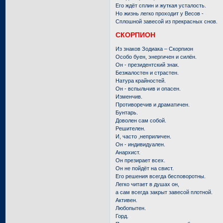
Его ждёт сплин и жуткая усталость.
Но жизнь легко проходит у Весов -
Сплошной завесой из прекрасных снов.
СКОРПИОН
Из знаков Зодиака – Скорпион
Особо буен, энергичен и силён.
Он - президентский знак.
Безжалостен и страстен.
Натура крайностей.
Он - вспыльчив и опасен.
Изменчив.
Противоречив и драматичен.
Бунтарь.
Доволен сам собой.
Решителен.
И, часто ,неприличен.
Он - индивидуален.
Анархист.
Он презирает всех.
Он не пойдёт на свист.
Его решения всегда бесповоротны.
Легко читает в душах он,
а сам всегда закрыт завесой плотной.
Активен.
Любопытен.
Горд.