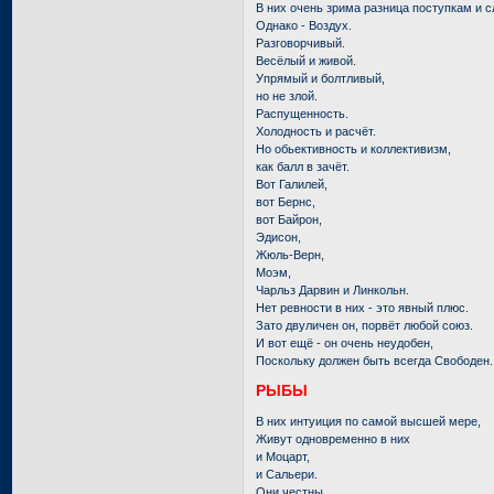
В них очень зрима разница поступкам и с
Однако - Воздух.
Разговорчивый.
Весёлый и живой.
Упрямый и болтливый,
но не злой.
Распущенность.
Холодность и расчёт.
Но обьективность и коллективизм,
как балл в зачёт.
Вот Галилей,
вот Бернс,
вот Байрон,
Эдисон,
Жюль-Верн,
Моэм,
Чарльз Дарвин и Линкольн.
Нет ревности в них - это явный плюс.
Зато двуличен он, порвёт любой союз.
И вот ещё - он очень неудобен,
Поскольку должен быть всегда Свободен.
РЫБЫ
В них интуиция по самой высшей мере,
Живут одновременно в них
и Моцарт,
и Сальери.
Они честны.