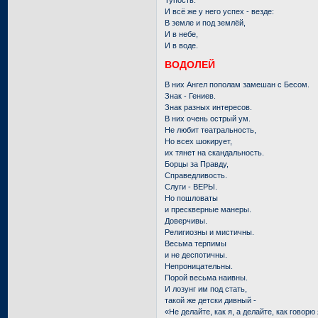
И всё же у него успех - везде:
В земле и под землёй,
И в небе,
И в воде.
ВОДОЛЕЙ
В них Ангел пополам замешан с Бесом.
Знак - Гениев.
Знак разных интересов.
В них очень острый ум.
Не любит театральность,
Но всех шокирует,
их тянет на скандальность.
Борцы за Правду,
Справедливость.
Слуги - ВЕРЫ.
Но пошловаты
и прескверные манеры.
Доверчивы.
Религиозны и мистичны.
Весьма терпимы
и не деспотичны.
Непроницательны.
Порой весьма наивны.
И лозунг им под стать,
такой же детски дивный -
«Не делайте, как я, а делайте, как говорю 