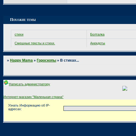
Страница:
1
Похожие темы
стихи
Болталка
Смешные тексты и стихи.
Анекдоты
»
Happy Mama
»
Гороскопы
»
В стихах...
Написать администратору
Интернет-магазин "Маленькая страна"
Узнать Информацию об IP-
адресах: