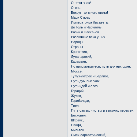
О, этот знак!
Огонь!
Вокруг так много света!
Мари Стюарт,
Императрица Лисавета,
Де Голь и Черчилль,
Разин и Плеханов.
Различные века у них.
Народы.
Страны.
Кропоткин,
Луначарский,
Карамзин.
Но присмотритесь, путь для них один.
Мюссе,
Тулуз-Лотрек и Берлиоз,
Путь дум высоких.
Путь идей и слёз.
Гораций,
Жуков,
Гарибальди,
Твен.
Путь самых чистых и высоких перемен.
Бетховен,
Штраус,
Свифт,
Мильтон.
Смех саркастический,