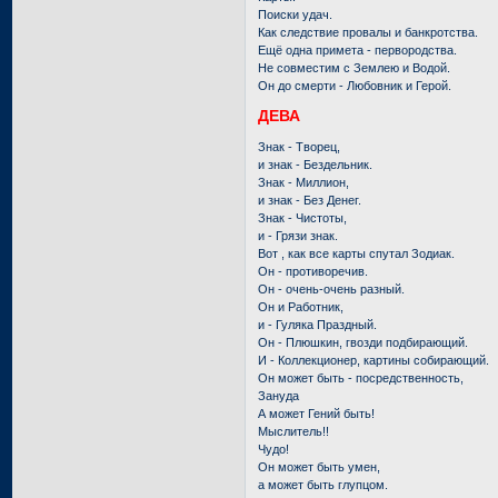
Поиски удач.
Как следствие провалы и банкротства.
Ещё одна примета - первородства.
Не совместим с Землею и Водой.
Он до смерти - Любовник и Герой.
ДЕВА
Знак - Творец,
и знак - Бездельник.
Знак - Миллион,
и знак - Без Денег.
Знак - Чистоты,
и - Грязи знак.
Вот , как все карты спутал Зодиак.
Он - противоречив.
Он - очень-очень разный.
Он и Работник,
и - Гуляка Праздный.
Он - Плюшкин, гвозди подбирающий.
И - Коллекционер, картины собирающий.
Он может быть - посредственность,
Зануда
А может Гений быть!
Мыслитель!!
Чудо!
Он может быть умен,
а может быть глупцом.