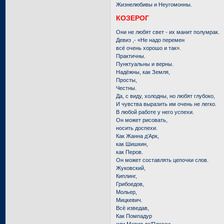
Жизнелюбивы и Неугомонны.
КОЗЕРОГ
Они не любят свет - их манит полумрак.
Девиз ,- «Не надо перемен
всё очень хорошо и так».
Практичны.
Пунктуальны и верны.
Надёжны, как Земля,
Просты,
Честны.
Да, с виду, холодны, но любят глубоко,
И чувства выразить им очень не легко.
В любой работе у него успехи.
Он может рисовать,
носить доспехи.
Как Жанна д’Арк,
как Шишкин,
как Перов.
Он может составлять цепочки слов.
Жуковский,
Киплинг,
Грибоедов,
Мольер,
Мицкевич.
Всё изведав,
Как Помпадур
или Мария де’Плесси,