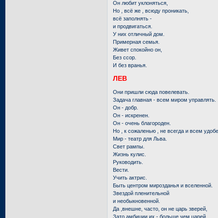
Он любит уклоняться,
Но , всё же , всюду проникать,
всё заполнять -
и продвигаться.
У них отличный дом.
Примерная семья.
Живет спокойно он,
Без ссор.
И без вранья.
ЛЕВ
Они пришли сюда повелевать.
Задача главная - всем миром управлять.
Он - добр.
Он - искренен.
Он - очень благороден.
Но , к сожаленью , не всегда и всем удобе
Мир - театр для Льва.
Свет рампы.
Жизнь кулис.
Руководить.
Вести.
Учить актрис.
Быть центром мирозданья и вселенной.
Звездой пленительной
и необыкновенной.
Да ,внешне, часто, он не царь зверей,
Зато амбиции их - больше чем царей.