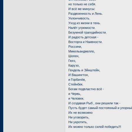
но только не себя.
И всё же минусы:
Раздвоенность и Лень.
Уклончивость.
Уход из жизни в тень.
Налёт угрюмости.
Безумной трагедийности.
И радость детская -
Восторга и Наивности.
Россини,
Микельанджелло,
Шопен,
Гюго,
Карузо,
Гендель и Эйнштейн,
И Вашингтон,
и Горбачёв,
Стейнбек.
Богам подвластно всё -
и Червь,
и Человек.
И создавая Рыб , они решили так -
Пусть будет самый постоянный и упорны
Их не возможно
Ни уговорить,
Ни укротить,
Их можно только силой победить!!!