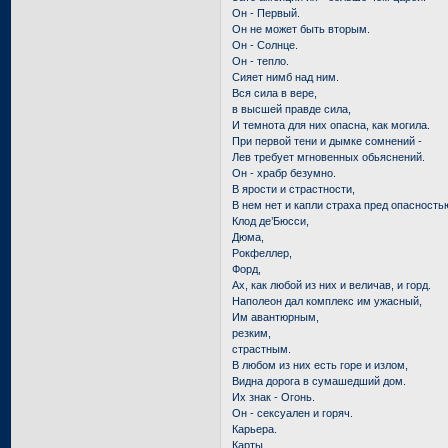
Он - Первый.
Он не может быть вторым.
Он - Солнце.
Он - тепло.
Сияет нимб над ним.
Вся сила в вере,
в высшей правде сила,
И темнота для них опасна, как могила.
При первой тени и дымке сомнений -
Лев требует мгновенных обьяснений.
Он - храбр безумно.
В ярости и страстности,
В нем нет и капли страха пред опасность
Клод де’Бюсси,
Дюма,
Рокфеллер,
Форд,
Ах, как любой из них и величав, и горд.
Наполеон дал комплекс им ужасный,
Им авантюрным,
резким,
страстным.
В любом из них есть горе и излом,
Видна дорога в сумашедший дом.
Их знак - Огонь.
Он - сексуален и горяч.
Карьера.
Карты.