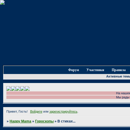
Форум
Участники
Правила
Активные тем
На нашем форуме
Мы рады приветс
Привет, Гость!
Войдите
или
зарегистрируйтесь
.
»
Happy Mama
»
Гороскопы
»
В стихах...