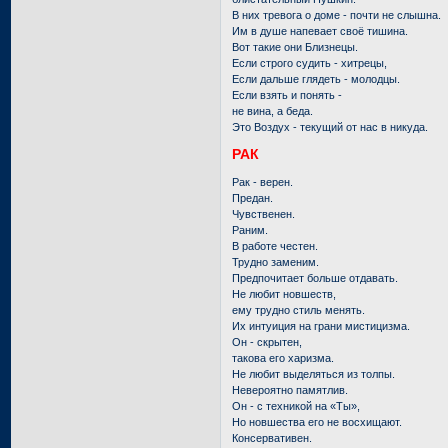
В них тревога о доме - почти не слышна.
Им в душе напевает своё тишина.
Вот такие они Близнецы.
Если строго судить - хитрецы,
Если дальше глядеть - молодцы.
Если взять и понять -
не вина, а беда.
Это Воздух - текущий от нас в никуда.
РАК
Рак - верен.
Предан.
Чувственен.
Раним.
В работе честен.
Трудно заменим.
Предпочитает больше отдавать.
Не любит новшеств,
ему трудно стиль менять.
Их интуиция на грани мистицизма.
Он - скрытен,
такова его харизма.
Не любит выделяться из толпы.
Невероятно памятлив.
Он - с техникой на «Ты»,
Но новшества его не восхищают.
Консервативен.