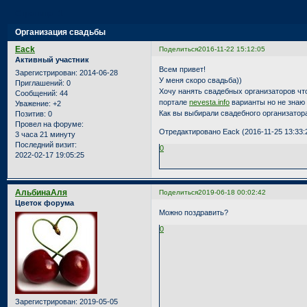
Страница:
1
Организация свадьбы
Eack
Поделиться
2016-11-22 15:12:05
Активный участник
Всем привет!
Зарегистрирован
: 2014-06-28
У меня скоро свадьба))
Приглашений:
0
Хочу нанять свадебных организаторов чт
Сообщений:
44
портале
nevesta.info
варианты но не знаю 
Уважение:
+2
Как вы выбирали свадебного организатор
Позитив:
0
Провел на форуме:
Отредактировано Eack (2016-11-25 13:33:
3 часа 21 минуту
Последний визит:
0
2022-02-17 19:05:25
АльбинаАля
Поделиться
2019-06-18 00:02:42
Цветок форума
Можно поздравить?
0
Зарегистрирован
: 2019-05-05