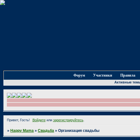
Форум
Участники
Правила
Активные тем
Привет, Гость!
Войдите
или
зарегистрируйтесь
.
»
Happy Mama
»
Свадьба
»
Организация свадьбы