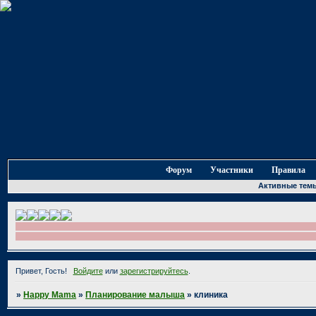
Форум
Участники
Правила
Активные тем
Привет, Гость!
Войдите
или
зарегистрируйтесь
.
»
Happy Mama
»
Планирование малыша
»
клиника