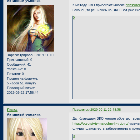
Активный участник
К методу ЭКО прибегают многие
https://re
наконец-то решились на ЭКО. Вот уже ско
0
Зарегистрирован
: 2019-11-10
Приглашений:
0
Сообщений:
41
Уважение:
0
Позитив:
0
Провел на форуме:
5 часов 51 минуту
Последний визит:
2022-02-22 17:56:44
Лизка
Поделиться
2020-09-11 22:48:58
Активный участник
Да, благодаря ЭКО многие обретают возм
https://otsutstvie-matochnyih-trub.ru/
уменьш
случаи шансы есть забеременеть с пом
0