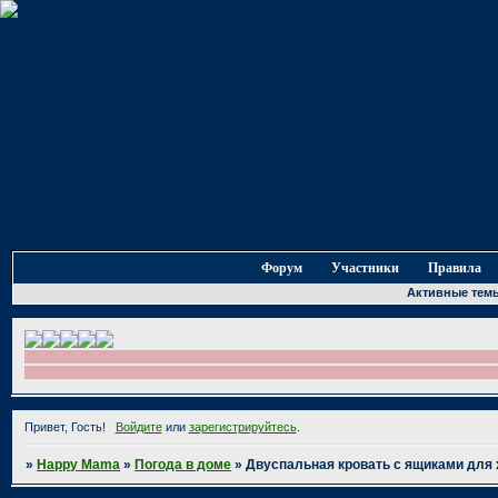
Форум
Участники
Правила
Активные тем
Привет, Гость!
Войдите
или
зарегистрируйтесь
.
»
Happy Mama
»
Погода в доме
»
Двуспальная кровать с ящиками для