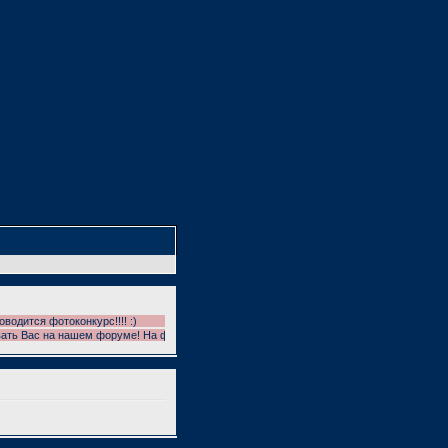
ится фотоконкурс!!!! :)
 Вас на нашем форуме! На форуме проводятся фотоконкурсы!!! УЧАСТВУЕМ!!! И ГОЛО