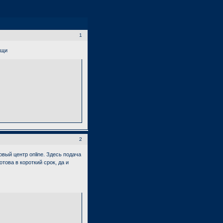
1
ощи
2
вый центр online. Здесь подача
това в короткий срок, да и