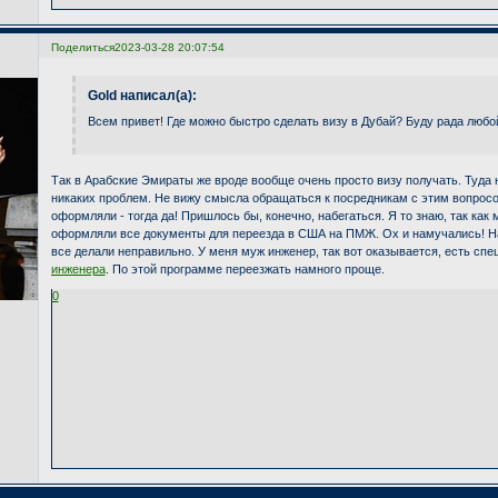
Поделиться
2023-03-28 20:07:54
Gold написал(а):
Всем привет! Где можно быстро сделать визу в Дубай? Буду рада люб
Так в Арабские Эмираты же вроде вообще очень просто визу получать. Туда 
никаких проблем. Не вижу смысла обращаться к посредникам с этим вопросо
оформляли - тогда да! Пришлось бы, конечно, набегаться. Я то знаю, так ка
оформляли все документы для переезда в США на ПМЖ. Ох и намучались! На
все делали неправильно. У меня муж инженер, так вот оказывается, есть сп
инженера
. По этой программе переезжать намного проще.
0