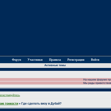
Форум
Участники
Правила
Регистрация
Войти
Активные темы
На нашем форуме провод
Мы рады приветствовать
регистрируйтесь
.
ие тонкости
»
Где сделать визу в Дубай?