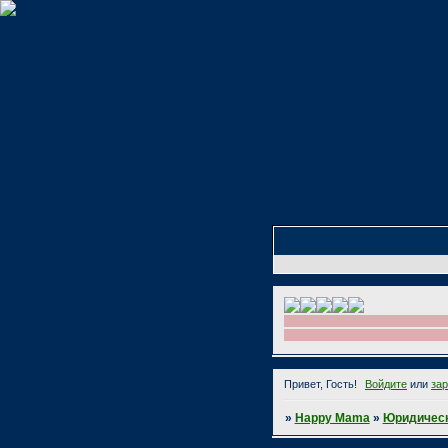
Привет, Гость!
Войдите
или
за
»
Happy Mama
»
Юридическ