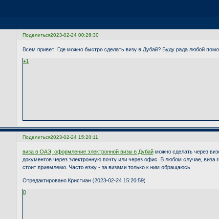
Поделиться
2023-02-24 00:26:30
Всем привет! Где можно быстро сделать визу в Дубай? Буду рада любой пом
+1
Поделиться
2023-02-24 15:20:11
виза в ОАЭ, оформление электронной визы в Дубай
можно сделать через визо
документов через электронную почту или через офис. В любом случае, виза го
стоит приемлемо. Часто езжу - за визами только к ним обращаюсь
Отредактировано Кристиан (2023-02-24 15:20:59)
0