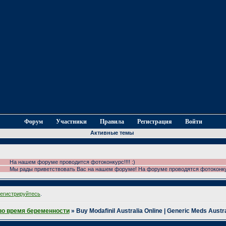
Форум
Участники
Правила
Регистрация
Войти
Активные темы
На нашем форуме проводится фотоконкурс!!!! :)
Мы рады приветствовать Вас на нашем форуме! На форуме проводятся фотоконкурс
регистрируйтесь
.
во время беременности
»
Buy Modafinil Australia Online | Generic Meds Austra