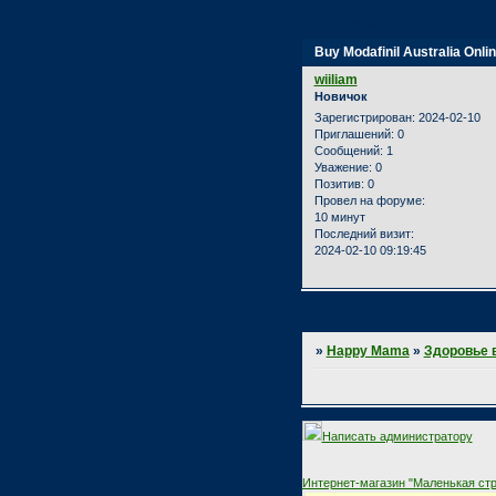
Страница:
1
Buy Modafinil Australia Onli
wiiliam
Новичок
Зарегистрирован
: 2024-02-10
Приглашений:
0
Сообщений:
1
Уважение:
0
Позитив:
0
Провел на форуме:
10 минут
Последний визит:
2024-02-10 09:19:45
Страница:
1
»
Happy Mama
»
Здоровье 
Написать администратору
Интернет-магазин "Маленькая стр