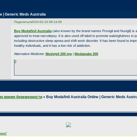
ne | Generic Meds Australia
Поделиться
2024-02-10 09:14:09
Buy Modafinil Australia
(also known by the brand names Provigil and Nuvigil) is
approved to treat narcolepsy. It is also used off-label to promote wakingfulness in p
including obstructive sleep apnea and shift work disorder. It has been found to imp
healthy individuals, and it has a low risk of addiction.
Alternative Medicine:
Modvigil 200 mg
|
Modawake 200
0
во время беременности
»
Buy Modafinil Australia Online | Generic Meds Austra
ана"