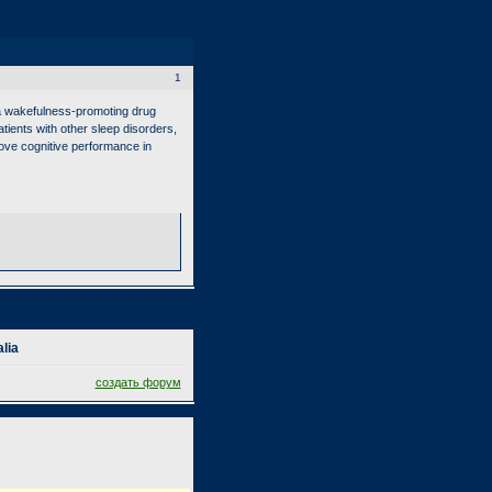
1
 a wakefulness-promoting drug
atients with other sleep disorders,
rove cognitive performance in
lia
создать форум