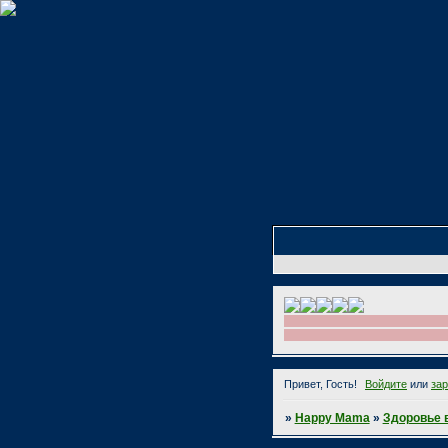
Привет, Гость!
Войдите
или
за
»
Happy Mama
»
Здоровье 