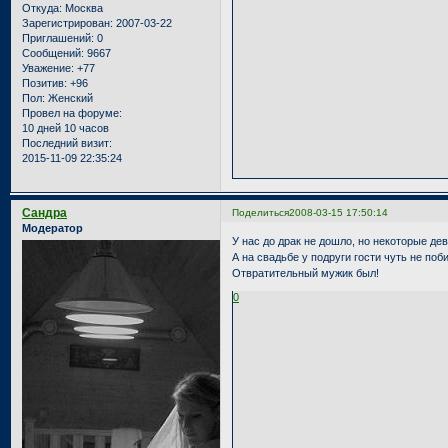
Откуда:
Москва
Зарегистрирован
: 2007-03-22
Приглашений:
0
Сообщений:
9667
Уважение:
+77
Позитив:
+96
Пол:
Женский
Провел на форуме:
10 дней 10 часов
Последний визит:
2015-11-09 22:35:24
Сандра
Поделиться
2008-03-15 17:50:14
Модератор
У нас до драк не дошло, но некоторые де
А на свадьбе у подруги гости чуть не поби
Отвратительный мужик был!
0