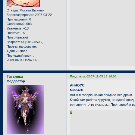
Откуда:
Москва Выхино
Зарегистрирован
: 2007-03-22
Приглашений:
0
Сообщений:
583
Уважение:
+13
Позитив:
+5
Пол:
Женский
Возраст:
44
[1982-05-19]
Провел на форуме:
4 дня 22 часа
Последний визит:
2009-04-09 15:47:06
Татьянка
Поделиться
2007-11-05 19:16:06
Модератор
АНЧОУС
Nino4ek
Вот и я говорю, какая свадьба без драки... 
Какой там ребята дерутся, на одной свадь
ее парня что-то сказала... Про парней я 
0