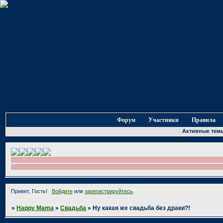
Форум
Участники
Правила
Активные тем
Привет, Гость!
Войдите
или
зарегистрируйтесь
.
»
Happy Mama
»
Свадьба
»
Ну какая же свадьба без драки?!