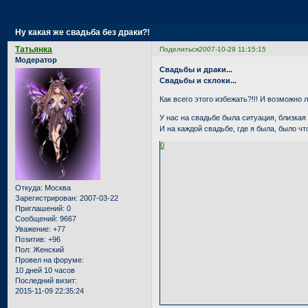
Страница:
1
Ну какая же свадьба без драки?!
Татьянка
Поделиться
2007-10-29 11:15:15
Модератор
Свадьбы и драки...
Свадьбы и склоки...
Как всего этого избежать?!!! И возможно 
У нас на свадьбе была ситуация, близкая к
И на каждой свадьбе, где я была, было что
0
Откуда:
Москва
Зарегистрирован
: 2007-03-22
Приглашений:
0
Сообщений:
9667
Уважение:
+77
Позитив:
+96
Пол:
Женский
Провел на форуме:
10 дней 10 часов
Последний визит:
2015-11-09 22:35:24