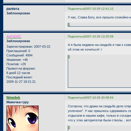
pantera
Поделиться
2007-10-29 12:41:12
Заблокирован
У нас, Слава Богу, все прошло спокойно-
0
АНЧОУС
Поделиться
2007-10-29 13:25:58
Заблокирован
А я была недавно на свадьбе и там к сож
Зарегистрирован
: 2007-03-22
об этом не хочиться! :/
Приглашений:
0
Сообщений:
4994
0
Уважение:
+46
Позитив:
+29
Провел на форуме:
8 дней 12 часов
Последний визит:
2009-11-27 18:21:21
Nino4ek
Поделиться
2007-10-29 20:08:54
Мамочка-гуру
Согласна, что драки на свадьбе дело отвр
уплочено". У нас пришлось сдерживать св
отдыхали в нашем кафе, только в соседне
что у этих авторитетов были стволы... вот
0