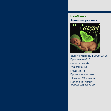
НьюМамка
Активный участник
Зарегистрирован
: 2008-03-06
Приглашений:
0
Сообщений:
47
Уважение:
+3
Позитив:
+3
Провел на форуме:
11 часов 33 минуты
Последний визит:
2008-04-07 10:34:05