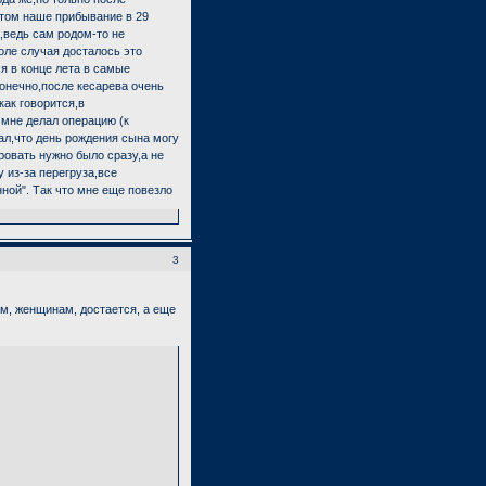
этом наше прибывание в 29
,ведь сам родом-то не
воле случая досталось это
я в конце лета в самые
конечно,после кесарева очень
как говорится,в
 мне делал операцию (к
зал,что день рождения сына могу
ировать нужно было сразу,а не
у из-за перегруза,все
ной". Так что мне еще повезло
3
 нам, женщинам, достается, а еще