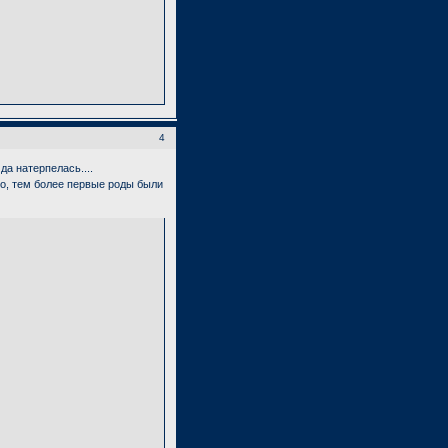
4
да натерпелась....
ино, тем более первые роды были