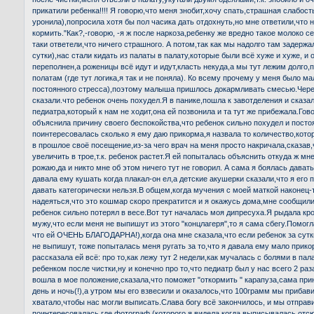
прикатили ребенка!!!! Я говорю,что меня знобит,хочу спать,страшная слабость
уронила),попросила хотя бы пол часика дать отдохнуть,но мне ответили,что н
кормить."Как?,-говорю, -я ж после наркоза,ребенку же вредно такое молоко се
таки ответели,что ничего страшного. А потом,так как мы надолго там задерж
сутки),нас стали кидать из палаты в палату,которые были всё хуже и хуже, и
переполнен,а роженицы всё идут и идут,класть некуда,а мы тут лежим долго,
полатам (где тут логика,я так и не поняла). Ко всему прочему у меня было м
постоянного стресса),поэтому малыша пришлось докармливать смесью.Чере
сказали.что ребенок очень похудел.Я в панике,пошла к завотделения и сказал
педиатра,который к нам не ходит,она ей позвонила и та тут же прибежала.Гово
объяснила причину своего беспокойства,что ребенок сильно похудел и посто
поинтересовалась сколько я ему даю прикорма,я назвала то количество,кото
в прошлое своё посещение,из-за чего врач на меня просто накричала,сказав,
увеличить в трое,т.к. ребенок растет.Я ей попыталась объяснить откуда ж мн
рожаю,да и никто мне об этом ничего тут не говорил. А сама я боялась давать
давала ему кушать когда плакал-он ел,а детские акушерки сказали,что я его 
давать категорически нельзя.В общем,когда мучения с моей маткой наконец-т
надеяться,что это кошмар скоро прекратится и я окажусь дома,мне сообщили,
ребенок сильно потерял в весе.Вот тут началась моя дипресуха.Я рыдала кр
мужу,что если меня не выпишут из этого "концлагеря",то я сама сбегу.Помог
что ей ОЧЕНЬ БЛАГОДАРНА!),когда она мне сказала,что если ребенок за сутк
не выпишут, тоже попыталась меня ругать за то,что я давала ему мало прико
рассказала ей всё: про то,как лежу тут 2 недели,как мучалась с болями в пал
ребенком после чистки,ну и конечно про то,что педиатр был у нас всего 2 ра
вошла в мое положение,сказала,что поможет "откормить " карапуза,сама при
день и ночь(!),а утром мы его взвесили и оказалось,что 100грамм мы прибавил
хватало,чтобы нас могли выписать.Слава богу всё закончилось, и мы отправи
поинтересовалась где фотограф (которого я видела когда выписывалась отсю