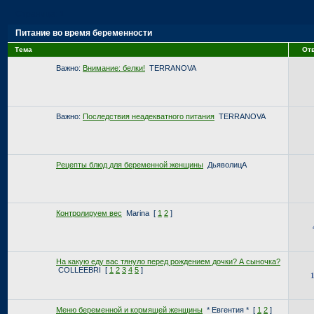
Страница:
1
Питание во время беременности
Тема
От
Важно:
Внимание: белки!
TERRANOVA
Важно:
Последствия неадекватного питания
TERRANOVA
Рецепты блюд для беременной женщины
ДьяволицА
Контролируем вес
Marina
[
1
2
]
На какую еду вас тянуло перед рождением дочки? А сыночка?
COLLEEBRI
[
1
2
3
4
5
]
Меню беременной и кормящей женщины
* Евгентия *
[
1
2
]