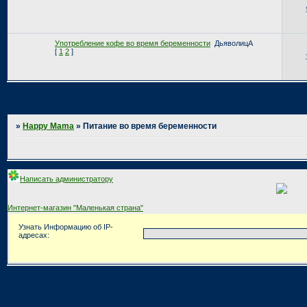
Употребление кофе во время беременности
ДьяволицА
[
1
2
]
Страница:
1
»
Happy Mama
»
Питание во время беременности
Написать администратору
Интернет-магазин "Маленькая страна"
Узнать Информацию об IP-
адресах: