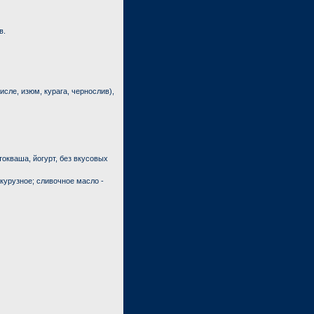
в.
исле, изюм, курага, чернослив),
токваша, йогурт, без вкусовых
курузное; сливочное масло -