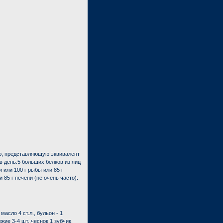
ю, представляющую эквивалент
 в день:5 больших белков из яиц
 или 100 г рыбы или 85 г
 85 г печени (не очень часто).
масло 4 ст.л., бульон - 1
ежие 3-4 шт.,чеснок 1 зубчик,