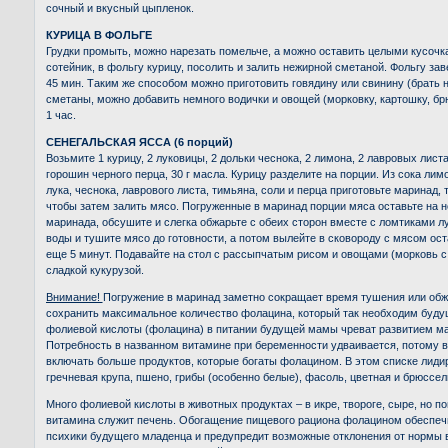
сочный и вкусный цыпленок.
КУРИЦА В ФОЛЬГЕ
Грудки промыть, можно нарезать помельче, а можно оставить целыми кусочк
сотейник, в фольгу курицу, посолить и залить нежирной сметаной. Фольгу зав
45 мин. Таким же способом можно приготовить говядину или свинину (брать 
сметаны, можно добавить немного водички и овощей (морковку, картошку, брю
1 час.
СЕНЕГАЛЬСКАЯ ЯССА (6 порций)
Возьмите 1 курицу, 2 луковицы, 2 дольки чеснока, 2 лимона, 2 лавровых листа
горошин черного перца, 30 г масла. Курицу разделите на порции. Из сока лим
лука, чеснока, лаврового листа, тимьяна, соли и перца приготовьте маринад, 
чтобы затем залить мясо. Погруженные в маринад порции мяса оставьте на н
маринада, обсушите и слегка обжарьте с обеих сторон вместе с ломтиками лу
воды и тушите мясо до готовности, а потом вылейте в сковороду с мясом ост
еще 5 минут. Подавайте на стол с рассыпчатым рисом и овощами (морковь с
сладкой кукурузой.
Внимание!
Погружение в маринад заметно сокращает время тушения или обж
сохранить максимальное количество фолацина, который так необходим буду
фолиевой кислоты (фолацина) в питании будущей мамы чреват развитием м
Потребность в названном витамине при беременности удваивается, потому 
включать больше продуктов, которые богаты фолацином. В этом списке лидир
гречневая крупа, пшено, грибы (особенно белые), фасоль, цветная и брюссел
Много фолиевой кислоты в животных продуктах – в икре, твороге, сыре, но по
витамина служит печень. Обогащение пищевого рациона фолацином обеспеч
психики будущего младенца и предупредит возможные отклонения от нормы в