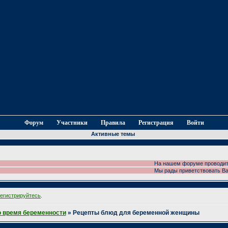
Форум
Участники
Правила
Регистрация
Войти
Активные темы
На нашем форуме проводится фоток
Мы рады приветствовать Вас на н
регистрируйтесь
.
о время беременности
»
Рецепты блюд для беременной женщины