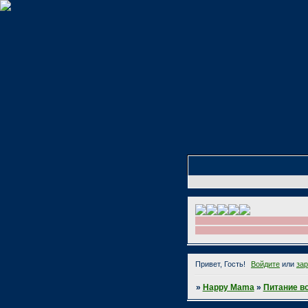
Привет, Гость!
Войдите
или
за
»
Happy Mama
»
Питание в