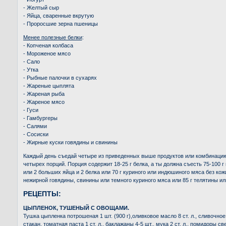
- Желтый сыр
- Яйца, сваренные вкрутую
- Проросшие зерна пшеницы
Менее полезные белки
:
- Копченая колбаса
- Мороженое мясо
- Сало
- Утка
- Рыбные палочки в сухарях
- Жареные цыплята
- Жареная рыба
- Жареное мясо
- Гуси
- Гамбургеры
- Салями
- Сосиски
- Жирные куски говядины и свинины
Каждый день съедай четыре из приведенных выше продуктов или комбинаци
четырех порций. Порция содержит 18-25 г белка, а ты должна съесть 75-100 г
или 2 больших яйца и 2 белка или 70 г куриного или индюшиного мяса без кожи
нежирной говядины, свинины или темного куриного мяса или 85 г телятины или
РЕЦЕПТЫ:
ЦЫПЛЕНОК, ТУШЕНЫЙ С ОВОЩАМИ.
Тушка цыпленка потрошеная 1 шт. (900 г),оливковое масло 8 ст. л., сливочное 
стакан, томатная паста 1 ст. л., баклажаны 4-5 шт., мука 2 ст. л., помидоры св