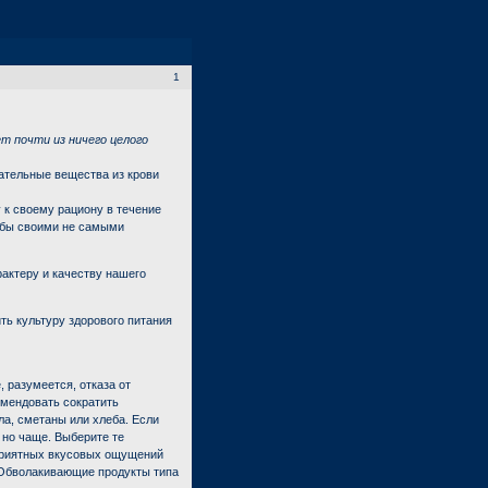
1
т почти из ничего целого
ательные вещества из крови
 к своему рациону в течение
обы своими не самыми
актеру и качеству нашего
ть культуру здорового питания
 разумеется, отказа от
омендовать сократить
ла, сметаны или хлеба. Если
 но чаще. Выберите те
еприятных вкусовых ощущений
 Обволакивающие продукты типа