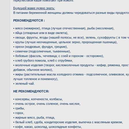
геркулесовой каши помогают при изжоге.
Будущей маме нужно знать:
В питании беременной женщины должны чередоваться разные виды продукто
РЕКОМЕНДУЮТСЯ :
• мясо (нежирное), птица (лучше отечественная), рыба (несоленая),
• яйца (отварные или в виде омлета),
• овощи, фрукты, ягоды (нашей полосы, не все), зелень, сухофрукты ( в том ч
• крупы (лучше неочищенные, цельное зерно, пророщенная пшеница),
• орехи (кедровые, фундук, грецкие),
• семечки (подсолнечные, тыквенные),
• бобовые (фасоль, чечевица; с соей и горохом - осторожно),
• хлеб грубого помола, хлеб с отрубями,
• молочные изделия (творог, кисломолочные продукты - кефир, ряженка, прос
добавок, обычное молоко),
• жиры (растительные масла холодного отжима - подсолнечное, оливковое, ку
лучше топленое и понемногу),
• зеленый чай.
НЕ РЕКОМЕНДУЮТСЯ:
• консервы, копчености, колбасы,
• очень острое, очень соленое, очень кислое,
• грибы,
• горох,
• жирные мясо, рыба, птица,
• белый хлеб, сдоба, кондитерские изделия, выпечка с масляным кремом,
• кофе, какао, шоколад, шоколадные конфеты,