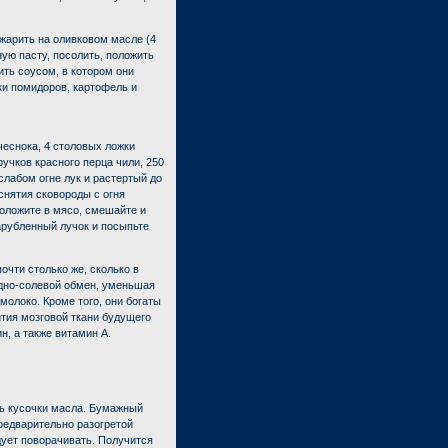
жарить на оливковом масле (4
ную пасту, посолить, положить
ить соусом, в котором они
ки помидоров, картофель и
 чеснока, 4 столовых ложки
ручков красного перца чили, 250
 слабом огне лук и растертый до
снятия сковороды с огня
оложите в мясо, смешайте и
арубленный лучок и посыпьте
очти столько же, сколько в
дно-солевой обмен, уменьшая
молоко. Кроме того, они богаты
тия мозговой ткани будущего
, а также витамин А.
ть кусочки масла. Бумажный
предварительно разогретой
едует поворачивать. Получится