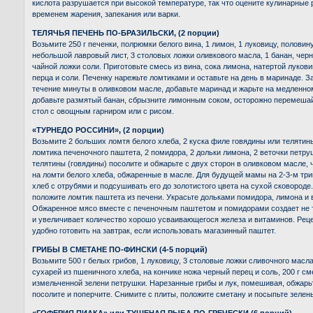
кислота разрушается при высокой температуре, так что оцените кулинарны
временем жарения, запекания или варки.
ТЕЛЯЧЬЯ ПЕЧЕНЬ ПО-БРАЗИЛЬСКИ, (2 порции)
Возьмите 250 г печенки, полрюмки белого вина, 1 лимон, 1 луковицу, половин
небольшой лавровый лист, 3 столовых ложки оливкового масла, 1 банан, черн
чайной ложки соли. Приготовьте смесь из вина, сока лимона, натертой лукови
перца и соли. Печенку нарежьте ломтиками и оставьте на день в маринаде. З
течение минуты в оливковом масле, добавьте маринад и жарьте на медленном
добавьте размятый банан, сбрызните лимонным соком, осторожно перемешай
стол с овощным гарниром или с рисом.
«ТУРНЕДО РОССИНИ», (2 порции)
Возьмите 2 больших ломтя белого хлеба, 2 куска филе говядины или телятины,
ломтика печеночного паштета, 2 помидора, 2 дольки лимона, 2 веточки петру
телятины (говядины) посолите и обжарьте с двух сторон в оливковом масле, 
на ломти белого хлеба, обжаренные в масле. Для будущей мамы на 2-3-м тр
хлеб с отрубями и подсушивать его до золотистого цвета на сухой сковороде
положите ломтик паштета из печени. Украсьте дольками помидора, лимона и 
Обжаренное мясо вместе с печеночным паштетом и помидорами создает не т
и увеличивает количество хорошо усваивающегося железа и витаминов. Реце
удобно готовить на завтрак, если использовать магазинный паштет.
ГРИБЫ В СМЕТАНЕ ПО-ФИНСКИ (4-5 порций)
Возьмите 500 г белых грибов, 1 луковицу, 3 столовые ложки сливочного масл
сухарей из пшеничного хлеба, на кончике ножа черный перец и соль, 200 г с
измельченной зелени петрушки. Нарезанные грибы и лук, помешивая, обжарьт
посолите и поперчите. Снимите с плиты, положите сметану и посыпьте зелен
«ГОФЕРИЯ ПИАКА» или ТУШЕНАЯ РЫБА ПО-ГРЕЧЕСКИ (6 порций)