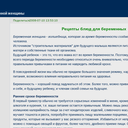
нной женщины
Поделиться
2008-07-10 13:53:10
Рецепты блюд для беременных
Беременная женщина - волшебница, которая за время беременности создае
человека.
Источником "строительных материалов" для будущего малыша являются пит
матери и собственные ткани её организма.
Будущий ребенок – это то, что его мама ест во время беременности. Поэтому
всего периода беременности необходимо относиться очень внимательно, чт
правильными привычками в питании не навредить любимой крохе.
В повседневной жизни мы обычно не придаем большого значения режиму, хар
питания, возможного влияния неправильного питания на здоровье.
Беременность – хороший повод задуматься об этом. Более того, можно приви
и себе, и будущему ребенку, и членам своей семьи на будущее.
Ранние сроки беременности
В первый триместр обычно не требуется серьезных изменений в меню, кроме,
алкоголя и курения, т.е. ваше питание остается привычным. Можно лишь рек
излишнюю калорийность пищи за счет кондитерских изделий, сливочного мас
мучают тошнота и рвота, попробуйте принимать пищу маленькими порциями,
продукты, которые не вызывают у вас резкого отторжения. Избавиться от н
можно с помощью овощей и фруктов, более частого, дробного приеме пищи.