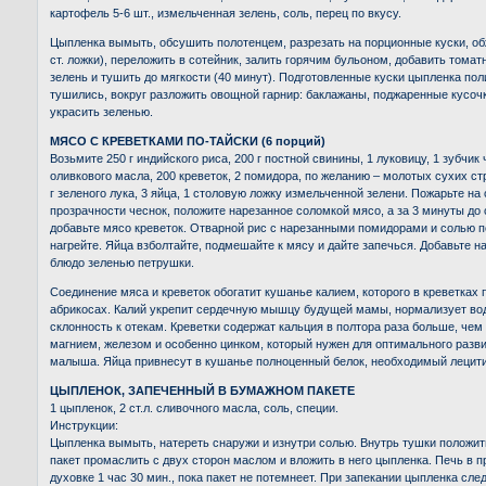
картофель 5-6 шт., измельченная зелень, соль, перец по вкусу.
Цыпленка вымыть, обсушить полотенцем, разрезать на порционные куски, об
ст. ложки), переложить в сотейник, залить горячим бульоном, добавить томат
зелень и тушить до мягкости (40 минут). Подготовленные куски цыпленка пол
тушились, вокруг разложить овощной гарнир: баклажаны, поджаренные кусоч
украсить зеленью.
МЯСО С КРЕВЕТКАМИ ПО-ТАЙСКИ (6 порций)
Возьмите 250 г индийского риса, 200 г постной свинины, 1 луковицу, 1 зубчик
оливкового масла, 200 креветок, 2 помидора, по желанию – молотых сухих ст
г зеленого лука, 3 яйца, 1 столовую ложку измельченной зелени. Пожарьте на
прозрачности чеснок, положите нарезанное соломкой мясо, а за 3 минуты до 
добавьте мясо креветок. Отварной рис с нарезанными помидорами и солью п
нагрейте. Яйца взболтайте, подмешайте к мясу и дайте запечься. Добавьте н
блюдо зеленью петрушки.
Соединение мяса и креветок обогатит кушанье калием, которого в креветках п
абрикосах. Калий укрепит сердечную мышцу будущей мамы, нормализует во
склонность к отекам. Креветки содержат кальция в полтора раза больше, чем 
магнием, железом и особенно цинком, который нужен для оптимального разви
малыша. Яйца привнесут в кушанье полноценный белок, необходимый лецитин
ЦЫПЛЕНОК, ЗАПЕЧЕННЫЙ В БУМАЖНОМ ПАКЕТЕ
1 цыпленок, 2 ст.л. сливочного масла, соль, специи.
Инструкции:
Цыпленка вымыть, натереть снаружи и изнутри солью. Внутрь тушки положи
пакет промаслить с двух сторон маслом и вложить в него цыпленка. Печь в 
духовке 1 час 30 мин., пока пакет не потемнеет. При запекании цыпленка сл