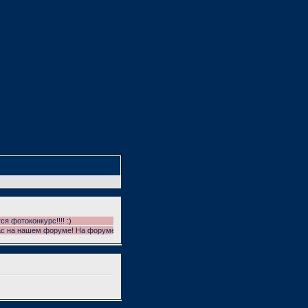
онкурс!!!! :)
ашем форуме! На форуме проводятся фотоконкурсы!!! УЧАСТВУЕМ!!! И ГОЛОСУЕМ!!!!!!