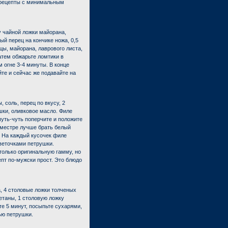
е рецепты с минимальным
у чайной ложки майорана,
ый перец на кончике ножа, 0,5
цы, майорана, лаврового листа,
атем обжарьте ломтики в
 огне 3-4 минуты. В конце
те и сейчас же подавайте на
 соль, перец по вкусу, 2
шки, оливковое масло. Филе
чуть-чуть поперчите и положите
иместре лучше брать белый
. На каждый кусочек филе
веточками петрушки.
олько оригинальную гамму, но
пт по-мужски прост. Это блюдо
а, 4 столовые ложки толченых
метаны, 1 столовую ложку
е 5 минут, посыпьте сухарями,
ью петрушки.