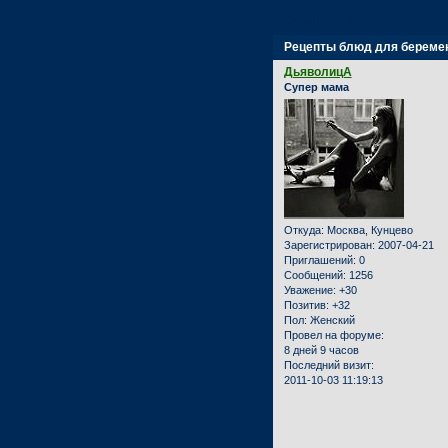
Страница:
1
Рецепты блюд для береме
ДьяволицА
Супер мама
Откуда:
Москва, Кунцево
Зарегистрирован
: 2007-04-21
Приглашений:
0
Сообщений:
1256
Уважение:
+30
Позитив:
+32
Пол:
Женский
Провел на форуме:
8 дней 9 часов
Последний визит:
2011-10-03 11:19:13