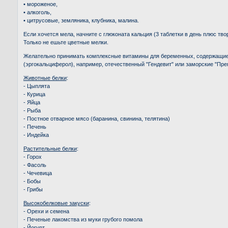
• мороженое,
• алкоголь,
• цитрусовые, земляника, клубника, малина.
Если хочется мела, начните с глюконата кальция (3 таблетки в день плюс твор
Только не ешьте цветные мелки.
Желательно принимать комплексные витамины для беременных, содержащие
(эргокальциферол), например, отечественный "Гендевит" или заморские "Прег
Животные белки
:
- Цыплята
- Курица
- Яйца
- Рыба
- Постное отварное мясо (баранина, свинина, телятина)
- Печень
- Индейка
Растительные белки
:
- Горох
- Фасоль
- Чечевица
- Бобы
- Грибы
Высокобелковые закуски
:
- Орехи и семена
- Печеные лакомства из муки грубого помола
- Йогурт