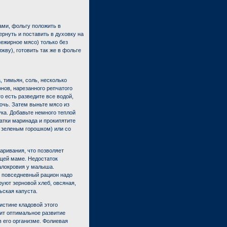
ами, фольгу положить в
ернуть и поставить в духовку на
нежирное мясо) только без
кву), готовить так же в фольге
, тимьян, соль, несколько
онов, нарезанного репчатого
то есть разведите все водой,
очь. Затем выньте мясо из
ка. Добавьте немного теплой
атки маринада и прокипятите
 зеленым горошком) или со
аривания, что позволяет
щей маме. Недостаток
алокровия у малыша.
в повседневный рацион надо
уют зерновой хлеб, овсяная,
ьская капуста.
истине кладовой этого
ит оптимальное развитие
 его организме. Фолиевая