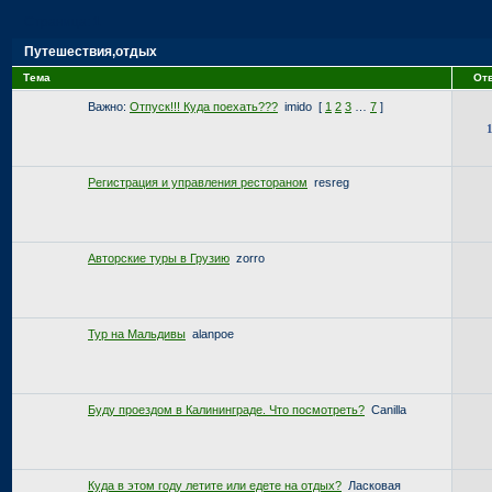
Страница:
1
Путешествия,отдых
Тема
От
Важно:
Отпуск!!! Куда поехать???
imido
[
1
2
3
…
7
]
Регистрация и управления рестораном
resreg
Авторские туры в Грузию
zorro
Тур на Мальдивы
alanpoe
Буду проездом в Калининграде. Что посмотреть?
Canilla
Куда в этом году летите или едете на отдых?
Ласковая