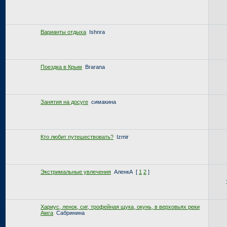
Варианты отдыха
Ishnra
Поездка в Крым
Brarana
Занятия на досуге
симакина
Кто любит путешествовать?
Izmir
Экстримальные увлечения
АленкА
[
1
2
]
Хариус, ленок, сиг, трофейная щука, окунь, в верховьях реки
Амга
Сабринина