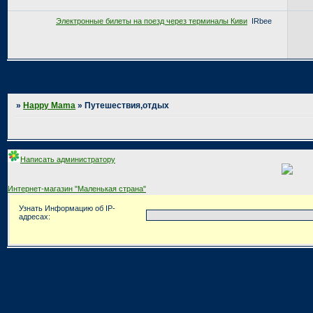
Электронные билеты на поезд через терминалы Киви
IRbee
Страница:
1
»
Happy Mama
»
Путешествия,отдых
Написать администратору
Интернет-магазин "Маленькая страна"
Узнать Информацию об IP-
адресах: