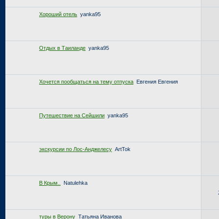
Хороший отель
yanka95
Отдых в Таиланде
yanka95
Хочется пообщаться на тему отпуска
Евгения Евгения
Путешествие на Сейшили
yanka95
экскурсии по Лос-Анджелесу
ArtTok
В Крым..
Natulehka
туры в Верону
Татьяна Иванова