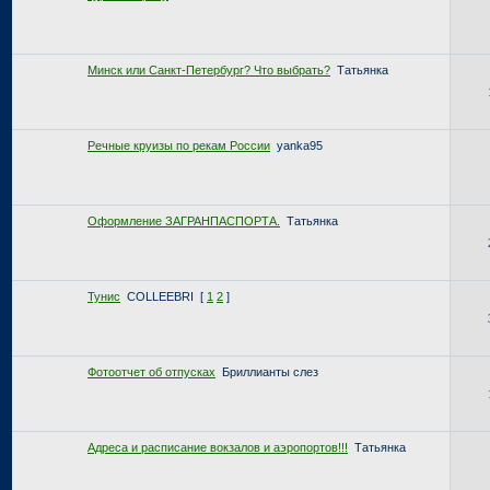
Минск или Санкт-Петербург? Что выбрать?
Татьянка
Речные круизы по рекам России
yanka95
Оформление ЗАГРАНПАСПОРТА.
Татьянка
Тунис
COLLEEBRI
[
1
2
]
Фотоотчет об отпусках
Бриллианты слез
Адреса и расписание вокзалов и аэропортов!!!
Татьянка