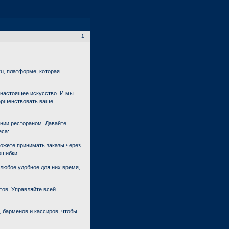
1
u, платформе, которая
 настоящее искусство. И мы
вершенствовать ваше
нии рестораном. Давайте
еса:
ожете принимать заказы через
ошибки.
любое удобное для них время,
тов. Управляйте всей
 барменов и кассиров, чтобы