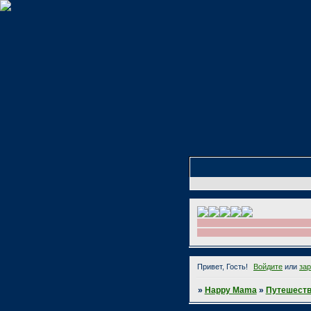
Привет, Гость!
Войдите
или
за
»
Happy Mama
»
Путешеств