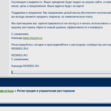
Геолокация и видимость: Ваше заведение будет видно на нашем сайте, и кли
меню, цены и предложения. Ваши адреса будут на карте!
Поддержка и продление: Мы предлагаем целый месяц бесплатного использова
вы всегда сможете продлить подписку за символическую плату.
Мы приглашаем вас зарегистрироваться на resreg.ru и начать использовать 
вашему ресторану обрести новый уровень эффективности и комфорта.
С уважением,
Команда
https://resreg.ru
Регистрируйтесь сегодня и присоединяйтесь к растущему сообществу рестор
RESREG.RU!
RESREG.RU
С уважением,
Команда RESREG.RU
0
ия,отдых
»
Регистрация и управления рестораном