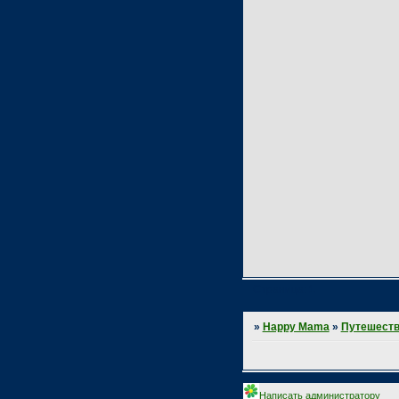
Страница:
1
»
Happy Mama
»
Путешеств
Написать администратору