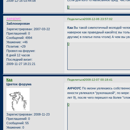
Если для кого то написанное бред "чистой
2008-12-16 03:44:08
0
АНЧОУС
Поделиться
2008-12-06 23:57:02
Заблокирован
Каа
Вы такой симпотичный молодой человек
Зарегистрирован
: 2007-03-22
наверное как праведный какойто( вы тол
Приглашений:
0
другим( в платье попа чтоли) А чем вы у
Сообщений:
4994
Уважение:
+46
0
Позитив:
+29
Провел на форуме:
8 дней 12 часов
Последний визит:
2009-11-27 18:21:21
Каа
Поделиться
2008-12-07 00:18:41
Цветок форума
АНЧОУС
По жизни увлекаюсь собственно
юности увлекался "рукопашкой", по мере
лет 9), после чего перешел на более "спок
0
Зарегистрирован
: 2008-11-23
Приглашений:
0
Сообщений:
55
Уважение:
0