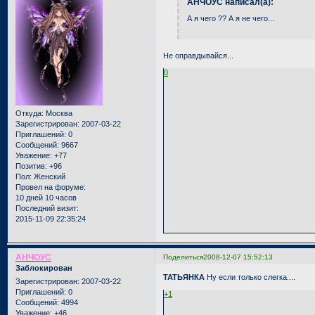
АНЧОУС написал(а):
А я чего ?? А я не чего...
Не оправдывайся...
0
Откуда:
Москва
Зарегистрирован
: 2007-03-22
Приглашений:
0
Сообщений:
9667
Уважение:
+77
Позитив:
+96
Пол:
Женский
Провел на форуме:
10 дней 10 часов
Последний визит:
2015-11-09 22:35:24
АНЧОУС
Поделиться
2008-12-07 15:52:13
Заблокирован
ТАТЬЯНКА
Ну если только слегка....
Зарегистрирован
: 2007-03-22
Приглашений:
0
+1
Сообщений:
4994
Уважение:
+46