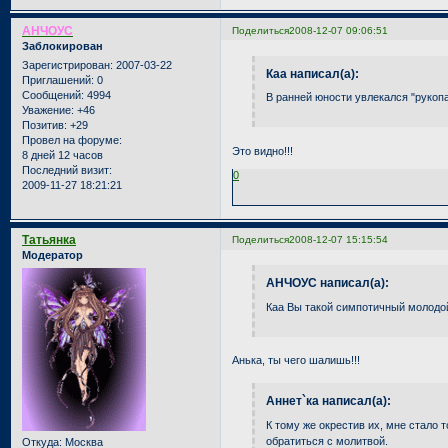
АНЧОУС
Поделиться
2008-12-07 09:06:51
Заблокирован
Зарегистрирован
: 2007-03-22
Каа написал(а):
Приглашений:
0
Сообщений:
4994
В ранней юности увлекался "рукоп
Уважение:
+46
Позитив:
+29
Провел на форуме:
Это видно!!!
8 дней 12 часов
Последний визит:
0
2009-11-27 18:21:21
Татьянка
Поделиться
2008-12-07 15:15:54
Модератор
АНЧОУС написал(а):
Каа Вы такой симпотичный молодой
Анька, ты чего шалишь!!!
Аннет`ка написал(а):
К тому же окрестив их, мне стало т
обратиться с молитвой.
Откуда:
Москва