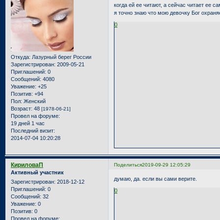
когда ей ее читают, а сейчас читает ее с
я точно знаю что мою девочку Бог охраня
0
Откуда:
Лазурный берег России
Зарегистрирован
: 2009-05-21
Приглашений:
0
Сообщений:
4080
Уважение:
+25
Позитив:
+94
Пол:
Женский
Возраст:
48
[1978-06-21]
Провел на форуме:
19 дней 1 час
Последний визит:
2014-07-04 10:20:28
КириловаП
Поделиться
2019-09-29 12:05:29
Активный участник
думаю, да. если вы сами верите.
Зарегистрирован
: 2018-12-12
Приглашений:
0
0
Сообщений:
32
Уважение:
0
Позитив:
0
Провел на форуме: