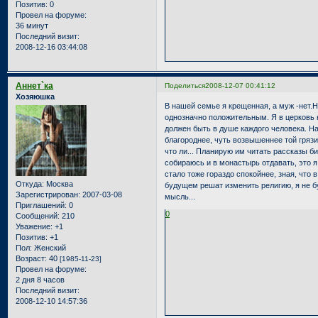
Позитив:
0
Провел на форуме:
36 минут
Последний визит:
2008-12-16 03:44:08
Аннет`ка
Поделиться
2008-12-07 00:41:12
Хозяюшка
В нашей семье я крещенная, а муж -нет.Н
однозначно положительным. Я в церковь не
должен быть в душе каждого человека. Н
благороднее, чуть возвышеннее той грязи
что ли... Планирую им читать рассказы б
собираюсь и в монастырь отдавать, это я 
стало тоже гораздо спокойнее, зная, что 
Откуда:
Москва
будущем решат изменить религию, я не 
Зарегистрирован
: 2007-03-08
мысль...
Приглашений:
0
0
Сообщений:
210
Уважение:
+1
Позитив:
+1
Пол:
Женский
Возраст:
40
[1985-11-23]
Провел на форуме:
2 дня 8 часов
Последний визит:
2008-12-10 14:57:36