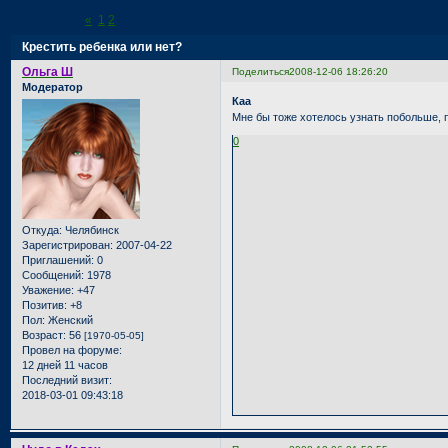
Страница:
«
1
2
3
Крестить ребенка или нет?
Ольга Ш
Поделиться
2008-12-06 18:26:20
Модератор
Каа
Мне бы тоже хотелось узнать побольше, 
0
Откуда:
Челябинск
Зарегистрирован
: 2007-04-22
Приглашений:
0
Сообщений:
1978
Уважение:
+47
Позитив:
+8
Пол:
Женский
Возраст:
56
[1970-05-05]
Провел на форуме:
12 дней 11 часов
Последний визит:
2018-03-01 09:43:18