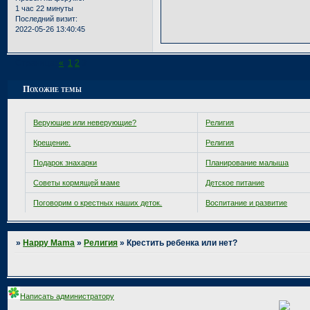
1 час 22 минуты
Последний визит:
2022-05-26 13:40:45
Страница:
«
1
2
3
Похожие темы
Верующие или неверующие?
Религия
Крещение.
Религия
Подарок знахарки
Планирование малыша
Советы кормящей маме
Детское питание
Поговорим о крестных наших деток.
Воспитание и развитие
»
Happy Mama
»
Религия
»
Крестить ребенка или нет?
Написать администратору