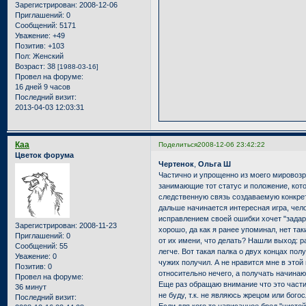
Зарегистрирован
: 2008-12-06
Приглашений:
0
Сообщений:
5171
Уважение:
+49
Позитив:
+103
Пол:
Женский
Возраст:
38
[1988-03-16]
Провел на форуме:
16 дней 9 часов
Последний визит:
2013-04-03 12:03:31
Каа
Поделиться
2008-12-06 23:42:22
Цветок форума
Чертенок
,
Ольга Ш
Частично и упрощенно из моего мировозр
занимающие тот статус и положение, ко
следственную связь создаваемую конкрет
дальше начинается интересная игра, чело
исправлением своей ошибки хочет "задарм
Зарегистрирован
: 2008-11-23
хорошо, да как я ранее упоминал, нет та
Приглашений:
0
от их имени, что делать? Нашли выход: р
Сообщений:
55
легче. Вот такая палка о двух концах пол
Уважение:
0
чужих получил. А не нравится мне в этой 
Позитив:
0
относительно нечего, а получать начинаю
Провел на форуме:
Еще раз обращаю внимание что это части
36 минут
не буду, т.к. не являюсь жрецом или бого
Последний визит: