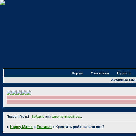
Форум
Участники
Правила
Активные тем
Привет, Гость!
Войдите
или
зарегистрируйтесь
.
»
Happy Mama
»
Религия
»
Крестить ребенка или нет?