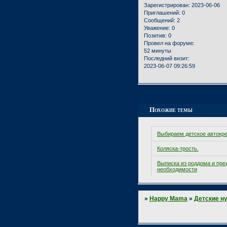
Зарегистрирован
: 2023-06-06
Приглашений:
0
Сообщений:
2
Уважение:
0
Позитив:
0
Провел на форуме:
52 минуты
Последний визит:
2023-06-07 09:26:59
Страница:
1
Похожие темы
Выбираем детское автокр
Коляска-трость.
Выписка из роддома и пре
необходимости
»
Happy Mama
»
Детские н