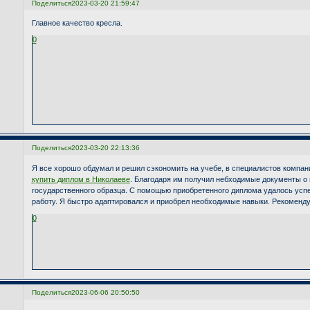
Поделиться
2023-03-20 21:59:47
Главное качество кресла.
0
Поделиться
2023-03-20 22:13:36
Я все хорошо обдумал и решил сэкономить на учебе, в специалистов компан
купить диплом в Николаеве
. Благодаря им получил небходимые документы о
государственного образца. С помощью приобретенного диплома удалось усп
работу. Я быстро адаптировался и приобрел необходимые навыки. Рекоменд
0
Поделиться
2023-06-06 20:50:50