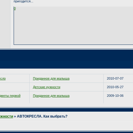
пригодится...
0
есло
Приданное для малыша
2010-07-07
Детские нужности
2010-05-27
дметы первой
Приданное для малыша
2009-10-06
ужности
»
АВТОКРЕСЛА. Как выбрать?