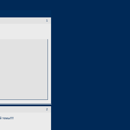
1
2
 темы!!!!