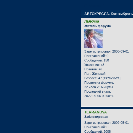
Страница:
1
АВТОКРЕСЛА. Как выбрать
Лалочка
Житель форума
Зарегистрирован
: 2008-09-01
Приглашений:
0
Сообщений:
150
Уважение:
+3
Позитив:
+6
Пол:
Женский
Возраст:
47
[1978-08-21]
Провел на форуме:
22 часа 23 минуты
Последний визит:
2022-09-06 09:50:39
TERRANOVA
Заблокирован
Зарегистрирован
: 2009-05-01
Приглашений:
0
Сообщений:
2008