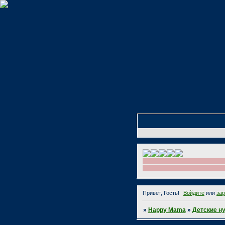
Привет, Гость!
Войдите
или
за
»
Happy Mama
»
Детские н