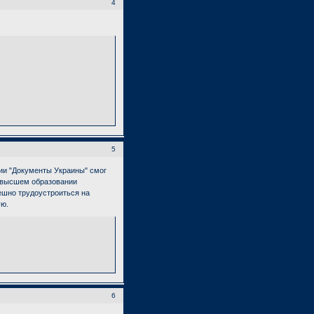
4
5
ии "Документы Украины" смог
 высшем образовании
ешно трудоустроиться на
ую.
6