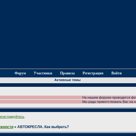
Форум
Участники
Правила
Регистрация
Войти
Активные темы
На нашем форуме проводится фотоконк
Мы рады приветствовать Вас на наше
регистрируйтесь
.
ужности
»
АВТОКРЕСЛА. Как выбрать?