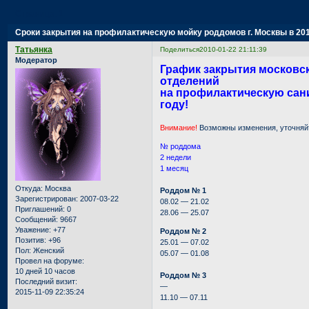
Страница:
1
Сроки закрытия на профилактическую мойку роддомов г. Москвы в 2010
Татьянка
Поделиться
2010-01-22 21:11:39
Модератор
График закрытия московс
отделений
на профилактическую сани
году!
Внимание!
Возможны изменения, уточняй
№ роддома
2 недели
1 месяц
Откуда:
Москва
Роддом № 1
Зарегистрирован
: 2007-03-22
08.02 — 21.02
Приглашений:
0
28.06 — 25.07
Сообщений:
9667
Уважение:
+77
Роддом № 2
Позитив:
+96
25.01 — 07.02
Пол:
Женский
05.07 — 01.08
Провел на форуме:
10 дней 10 часов
Роддом № 3
Последний визит:
—
2015-11-09 22:35:24
11.10 — 07.11