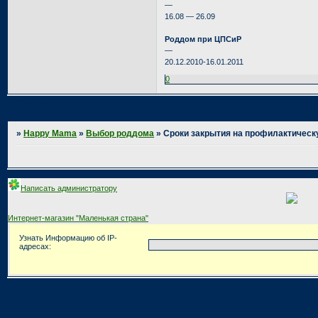
—
16.08 — 26.09
Роддом при ЦПСиР
—
20.12.2010-16.01.2011
0
Страница:
1
»
Happy Mama
»
Выбор роддома
»
Сроки закрытия на профилактическу
Написать администратору
Интернет-магазин "Маленькая страна"
Узнать Информацию об IP-
адресах: