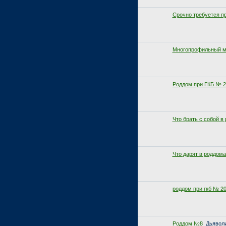
Срочно требуется п
Многопрофильный ме
Роддом при ГКБ № 2
Что брать с собой в
Что дарят в роддома
роддом при гкб № 20
Роддом №8
Дьявол