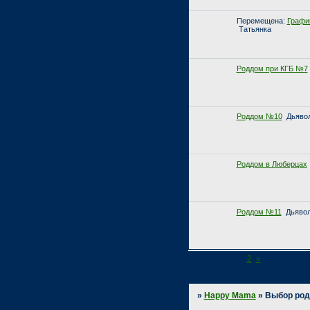
Перемещена:
График
Татьянка
Роддом при КГБ №7
Роддом №10
Дьяво
Роддом в Люберцах
Роддом №11
Дьяво
Страница:
1
2
»
»
Happy Mama
»
Выбор ро