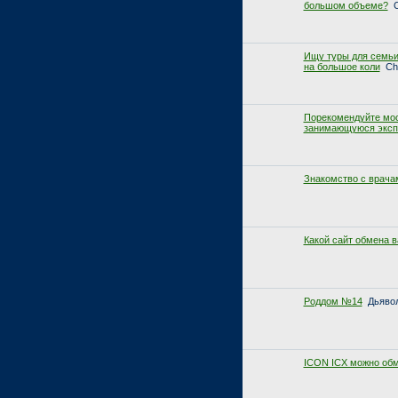
большом объеме?
C
Ищу туры для семьи
на большое коли
Ch
Порекомендуйте мо
занимающуюся эксп
Знакомство с врача
Какой сайт обмена в
Роддом №14
Дьяво
ICON ICX можно обм