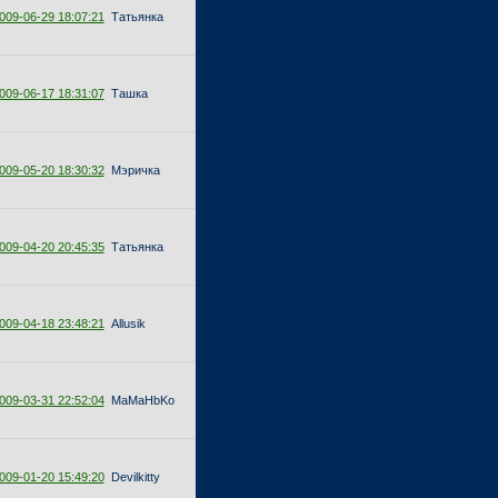
009-06-29 18:07:21
Татьянка
009-06-17 18:31:07
Ташка
009-05-20 18:30:32
Мэричка
009-04-20 20:45:35
Татьянка
009-04-18 23:48:21
Allusik
009-03-31 22:52:04
MaMaHbKo
009-01-20 15:49:20
Devilkitty