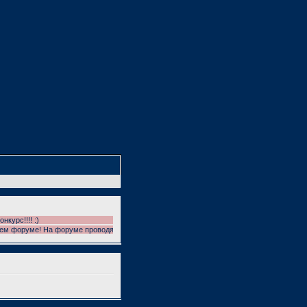
!!! :)
руме! На форуме проводятся фотоконкурсы!!! УЧАСТВУЕМ!!! И ГОЛОСУЕМ!!!!!! НЕ ЗА