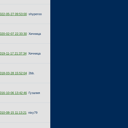
022-05-27 09:53:00
shyperoo
020-02-07 22:33:30
Хичница
019-11-17 21:37:34
Хичница
018-03-28 15:52:04
2bb.
016-10-06 13:42:46
Гузалия
010-08-15 11:13:21
nixy79