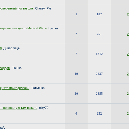
роверенный поставщик
Cherry_Pie
1
107
2
дицинский центр Medical Plaza
Гретта
2
251
2
0
ДьяволицА
7
1812
2
 роддом
Ташка
19
2437
2
х, это пригодилось?
Татьянка
20
2355
2
 - не советую там рожать
nixy79
0
232
2
ицА