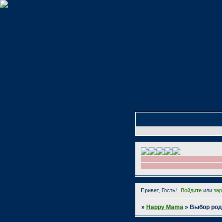
Привет, Гость!
Войдите
или
за
»
Happy Mama
»
Выбор ро