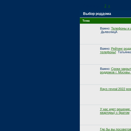
Страница:
1
2
»
Выбор роддома
Тема
Важно:
Телефоны и а
ДьяволицА
Важно:
Рейтинг родд
телефоны!
Татьянк
Важно:
Сроки закры
роддомов г. Москвы в
Rays reveal 2022 post
У нас идет решение
квартиры) с братом
Где бы вы посовето