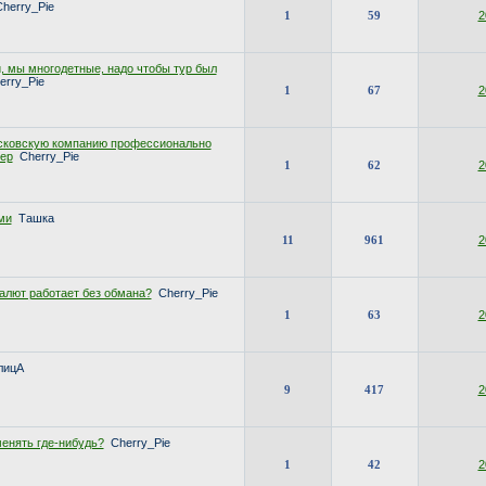
herry_Pie
1
59
2
, мы многодетные, надо чтобы тур был
erry_Pie
1
67
2
сковскую компанию профессионально
ер
Cherry_Pie
1
62
2
ми
Ташка
11
961
2
алют работает без обмана?
Cherry_Pie
1
63
2
лицА
9
417
2
енять где-нибудь?
Cherry_Pie
1
42
2