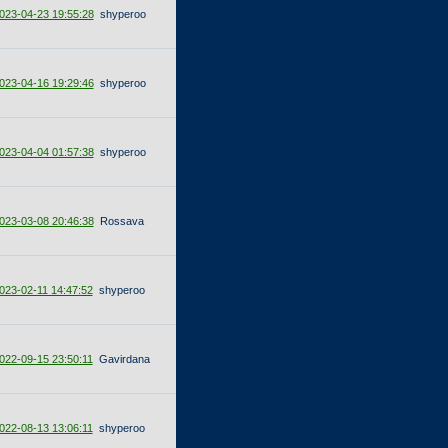
023-04-23 19:55:28
shyperoo
023-04-16 19:29:46
shyperoo
023-04-04 01:57:38
shyperoo
023-03-08 20:46:38
Rossava
023-02-11 14:47:52
shyperoo
022-09-15 23:50:11
Gavirdana
022-08-13 13:06:11
shyperoo