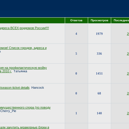
Ответов
Просмотров
Последне
дреса ВСЕХ роддомов России!!!!
4
1979
2
омов! Список городов, адреса и
а
5
336
2
тия на профилактическую мойку
 2010 г.
Татьянка
0
1451
2
season ticket details
Hancock
0
68
2
 имущественного спора (по поводу
Cherry_Pie
1
140
2
вали закупить мраморные блоки в