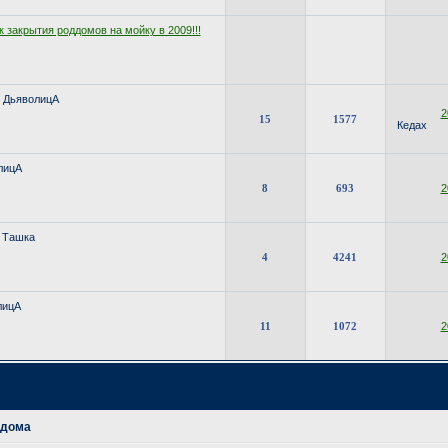
 закрытия роддомов на мойку в 2009!!!
ДьяволицА
2
15
1577
Кедах
лицА
8
693
2
Ташка
4
4241
2
лицА
11
1072
2
ддома