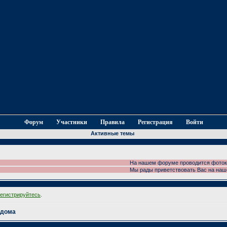
Форум
Участники
Правила
Регистрация
Войти
Активные темы
На нашем форуме проводится фотоконкурс!
Мы рады приветствовать Вас на нашем фо
регистрируйтесь
.
ддома