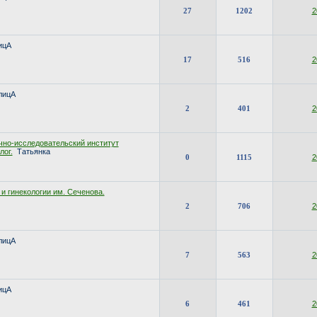
27
1202
2
ицА
17
516
2
лицА
2
401
2
о-исследовательский институт
лог.
Татьянка
0
1115
2
и гинекологии им. Сеченова.
2
706
2
лицА
7
563
2
ицА
6
461
2