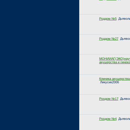
Роддом №5
Дьявол
Роддом №27
Дьяво
МОНИИАГ(ЭКО)научн
акушерства и гинеко
Клиника акушерства 
Ликусик2006
Роодом №17
Дьяво
Роодом №4
Дьявол