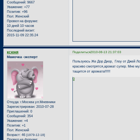
Сообщений:
9667
Уважение:
+77
Позитив:
+96
Пол:
Женский
Провел на форуме:
10 дней 10 часов
Последний визит:
2015-11-09 22:35:24
ксюня
Поделиться
2010-08-13 21:37:03
Мамочка -эксперт
Пользуюсь Же Дор Диор, Глоу от Джей Ло
красиво смотрятся,аромат супер. Мне му
тащится от аромата!!!!!!
0
Откуда:
г.Москва ул.Мневники
Зарегистрирован
: 2010-07-28
Приглашений:
0
Сообщений:
354
Уважение:
+4
Позитив:
+1
Пол:
Женский
Возраст:
46
[1979-12-18]
Провел на форуме: