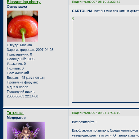
Blossoming cherry
Поделиться
2007-05-10 21:33:42
Супер мама
CARTOLINA
, вот бы мне так жить в детс
0
Откуда:
Москва
Зарегистрирован
: 2007-04-25
Приглашений:
0
Сообщений:
1095
Уважение:
0
Позитив:
0
Пол:
Женский
Возраст:
48
[1978-05-16]
Провел на форуме:
4 дня 9 часов
Последний визит:
2008-06-03 22:14:00
Татьянка
Поделиться
2007-09-27 17:14:19
Модератор
Вот почитайте !
Влюбляются по запаху. Среди миллионов 
утверждающее «это он!». От запаха зави