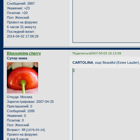
Сообщений:
2887
Уважение:
+23
Позитив:
+20
Пол:
Женский
Провел на форуме:
6 часов 31 минуту
Последний визит:
2014-04-02 17:08:29
Blossoming cherry
Поделиться
2007-05-03 16:13:09
Супер мама
CARTOLINA
, еще Beautiful (Estee Lauder
0
Откуда:
Москва
Зарегистрирован
: 2007-04-25
Приглашений:
0
Сообщений:
1095
Уважение:
0
Позитив:
0
Пол:
Женский
Возраст:
48
[1978-05-16]
Провел на форуме:
4 дня 9 часов