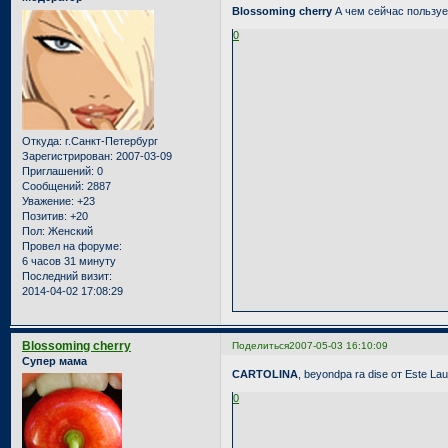
Blossoming cherry
А чем сейчас пользуе
0
Откуда:
г.Санкт-Петербург
Зарегистрирован
: 2007-03-09
Приглашений:
0
Сообщений:
2887
Уважение:
+23
Позитив:
+20
Пол:
Женский
Провел на форуме:
6 часов 31 минуту
Последний визит:
2014-04-02 17:08:29
Blossoming cherry
Поделиться
2007-05-03 16:10:09
Супер мама
CARTOLINA
, beyondpa ra dise от Este L
0