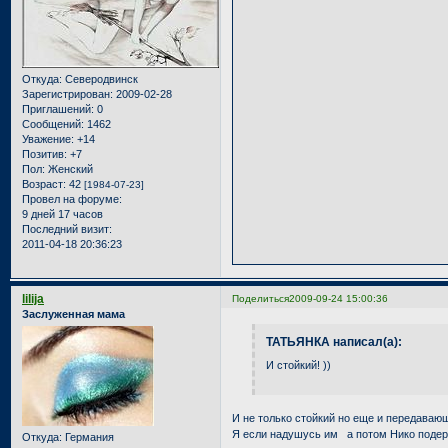
Откуда:
Северодвинск
Зарегистрирован
: 2009-02-28
Приглашений:
0
Сообщений:
1462
Уважение:
+14
Позитив:
+7
Пол:
Женский
Возраст:
42
[1984-07-23]
Провел на форуме:
9 дней 17 часов
Последний визит:
2011-04-18 20:36:23
lilija
Поделиться
2009-09-24 15:00:36
Заслуженная мама
ТАТЬЯНКА написал(а):
И стойкий! ))
И не только стойкий но еще и передава
Я если надушусь им а потом Нико подержу
Откуда:
Германия