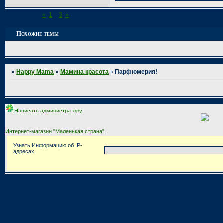
Страница:
«
1
2
3
»
Похожие темы
»
Happy Mama
»
Мамина красота
»
Парфюмерия!
Написать администратору
Интернет-магазин "Маленькая страна"
Узнать Информацию об IP-
адресах: