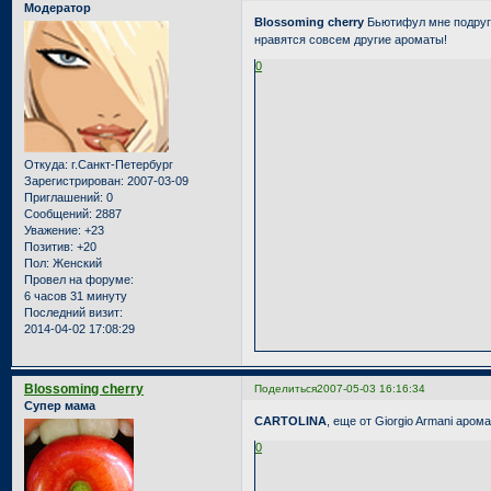
Модератор
Blossoming cherry
Бьютифул мне подруги 
нравятся совсем другие ароматы!
0
Откуда:
г.Санкт-Петербург
Зарегистрирован
: 2007-03-09
Приглашений:
0
Сообщений:
2887
Уважение:
+23
Позитив:
+20
Пол:
Женский
Провел на форуме:
6 часов 31 минуту
Последний визит:
2014-04-02 17:08:29
Blossoming cherry
Поделиться
2007-05-03 16:16:34
Супер мама
CARTOLINA
, еще от Giorgio Armani аро
0