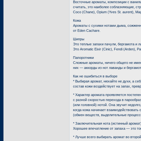
Восточные ароматы, композиции с ванил
считать, это наиболее соблазняющие, с
Coco (Chane), Opium (Yves St. aurent), Magi
Кожа
Ароматы с сухими нотами дыма, сожженног
от Eden Cachare.
Шипры
Это теплые запахи пачули, бергамота и 
Это Aromatic Eixir (Cinic), Fendi (Arden), 
Папоротники
Сложные ароматы, ничего общего не имею
них — аккорды из нот лаванды и бергамот
Как не ошибиться в выборе
* Выбирая аромат, нюхайте не духи, а с
состав кожи воздействует на запах, пре
* Характер аромата проявляется постепе
с разной скоростью перехода в парообра
(или головной) нотой. Она звучит недолго
когда кожа начинает взаимодействовать 
(обмен веществ, выделительные процессы
* Заключительная нота (истинный аромат)
Хорошее впечатление от запаха — это тон
* Лучше всего выбирать аромат во второй