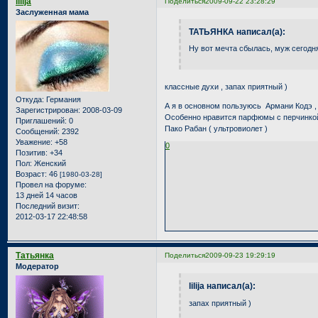
lilija
Поделиться
2009-09-22 23:28:29
Заслуженная мама
ТАТЬЯНКА написал(а):
Ну вот мечта сбылась, муж сегодня
классные духи , запах приятный )
Откуда:
Германия
А я в основном пользуюсь Армани Кодэ , 
Зарегистрирован
: 2008-03-09
Особенно нравится парфюмы с перчинкой
Приглашений:
0
Пако Рабан ( ультровиолет )
Сообщений:
2392
Уважение:
+58
0
Позитив:
+34
Пол:
Женский
Возраст:
46
[1980-03-28]
Провел на форуме:
13 дней 14 часов
Последний визит:
2012-03-17 22:48:58
Татьянка
Поделиться
2009-09-23 19:29:19
Модератор
lilija написал(а):
запах приятный )