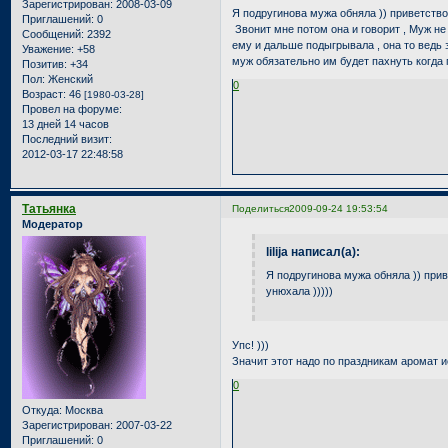
Зарегистрирован
: 2008-03-09
Я подругинова мужа обняла )) приветство
Приглашений:
0
Звонит мне потом она и говорит , Муж не 
Сообщений:
2392
ему и дальше подыгрывала , она то ведь з
Уважение:
+58
муж обязательно им будет пахнуть когда п
Позитив:
+34
Пол:
Женский
0
Возраст:
46
[1980-03-28]
Провел на форуме:
13 дней 14 часов
Последний визит:
2012-03-17 22:48:58
Татьянка
Поделиться
2009-09-24 19:53:54
Модератор
lilija написал(а):
Я подругинова мужа обняла )) прив
унюхала )))))
Упс! )))
Значит этот надо по праздникам аромат и
0
Откуда:
Москва
Зарегистрирован
: 2007-03-22
Приглашений:
0