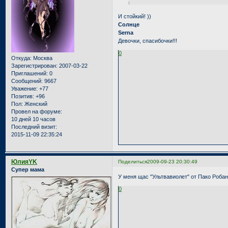
И стойкий! ))
Солнце
Serna
Девочки, спасибочки!!!
0
Откуда:
Москва
Зарегистрирован
: 2007-03-22
Приглашений:
0
Сообщений:
9667
Уважение:
+77
Позитив:
+96
Пол:
Женский
Провел на форуме:
10 дней 10 часов
Последний визит:
2015-11-09 22:35:24
ЮлияYK
Поделиться
2009-09-23 20:30:49
Супер мама
У меня щас "Ультвавиолет" от Пако Робан
0