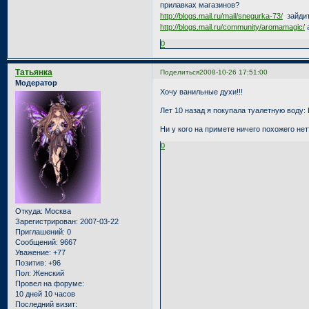
прилавках магазинов?
http://blogs.mail.ru/mail/snegurka-73/
зайдит
http://blogs.mail.ru/community/aromamagic/
а
0
Татьянка
Поделиться
2008-10-26 17:51:00
Модератор
Хочу ванильные духи!!!
Лет 10 назад я покупала туалетную воду: 
Ни у кого на примете ничего похожего нет
0
Откуда:
Москва
Зарегистрирован
: 2007-03-22
Приглашений:
0
Сообщений:
9667
Уважение:
+77
Позитив:
+96
Пол:
Женский
Провел на форуме:
10 дней 10 часов
Последний визит: