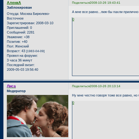
АленкА
Поделиться
2008-10-26 19:43:41
Заблокирован
А мне все равно...лиж-бы пахли прилично
Откуда:
Москва Бирюлево-
Восточное
0
Зарегистрирован
: 2008-03-10
Приглашений:
0
Сообщений:
2281
Уважение:
+38
Позитив:
+40
Пол:
Женский
Возраст:
43
[1983-04-09]
Провел на форуме:
3 часа 36 минут
Последний визит:
2009-05-03 19:56:40
Лиса
Поделиться
2008-10-26 20:13:14
Модератор
Ну мне честно говоря тоже все равно, н
0