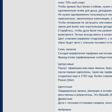
плюс 70%-ный спирт.
Чтобы аромат был более стойким, нужно 
одноименным гелем для душа, дезодорант
Не нужно одновременно пользоваться не
гармоничную, законченную композицию, о
Чтобы ненароком не заглушить или измен
лаком для волос или аэрозольным дезодо
Старайтесь, чтобы духи были «на уровне»
выветрился. Лучше всегда иметь в косме
Цвет упаковки парфюма «подскажет», с 
образ будет ярче с платьем похожего отт
Семь запахов
Сегодня морфология парфюма насчитывае
Французским парфюмерным сообществом
Цитрусовые
Пахнут эфирными маслами лимона, берга
пахли первые одеколоны, такие как парф
созданные еще в 1792 году. Более совре
Poison (Dior).
Цветочные
Традиционные запахи, имеющие в основе
женственны и романтичны. Это Beautifu (E. L
Древесные
Духи с теплыми оттенками сандала, пачули
Амбровые