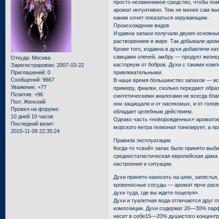
просто незаменимое средство, чтобы пом
аромат интуитивно. Тем не менее сам вы
каким хочет показаться окружающим.
Происхождение видов
Издавна запахи получали двумя основны
растворением в жире. Так добывали аром
Кроме того, издавна в духи добавляли 
самцами оленей, амбру — продукт жизнед
Откуда:
Москва
кастореум от бобров. Духи с такими ком
Зарегистрирован
: 2007-03-22
Приглашений:
0
привлекательными.
Сообщений:
9667
В наше время большинство запахов — иск
Уважение:
+77
примеру, фиалки, сколько передают обра
Позитив:
+96
синтетическими аналогами не всегда бла
Пол:
Женский
они защищали и от насекомых, и от голов
Провел на форуме:
обладает целебным действием.
10 дней 10 часов
Однако часть «новорожденных» ароматов
Последний визит:
морского ветра гелионал тонизирует, а п
2015-11-09 22:35:24
Правила эксплуатации
Когда-то «свой» запах было принято выби
среднестатистическая европейская дама 
настроения и ситуации.
Духи принято наносить на шею, запястья,
кровеносные сосуды — аромат ярче раскр
духи туда, где вы ждете поцелуя».
Духи и туалетная вода отличаются друг 
композиции. Духи содержат 20—30% пар
несет в себе15—20% душистого концентр