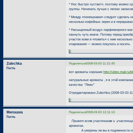
* Нос быстро «устает», поэтому можно с
группы. Начинать лучше с легких запахо
* Между «понюшками» следует сделать не
несколько кофейных зерен и в перерывах
* Насыщенный воздух парфюмерного мага
пахнуть чуть иначе. Потому перед приоб
участок кожи и «пожить» с ним несколько
очарования — можно покупать и носить.
0
Zulechka
Поделиться
2008-03-03 11:21:45
Гость
вот ароматы хорошие
http://video.mail.ru
натуральные ароматы , я в этой компани
качества "Люкс"
Отредактировано Zulechka (2008-03-03 11
0
Милашка
Поделиться
2008-03-03 12:11:13
Гость
Привет всем участникам и участница
ароматах.
А уверены ли вы в подлинности своег