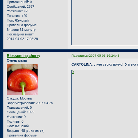
Приглашений:
0
Сообщений:
2887
Уважение:
+23
Позитив:
+20
Пол:
Женский
Провел на форуме:
6 часов 31 минуту
Последний визит:
2014-04-02 17:08:29
Blossoming cherry
Поделиться
2007-05-03 16:24:43
Супер мама
CARTOLINA
, у нее своих полно!
У меня 
0
Откуда:
Москва
Зарегистрирован
: 2007-04-25
Приглашений:
0
Сообщений:
1095
Уважение:
0
Позитив:
0
Пол:
Женский
Возраст:
48
[1978-05-16]
Провел на форуме: