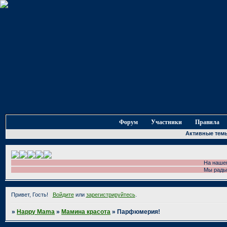
Форум
Участники
Правила
Активные тем
На нашем форуме 
Мы рады приветст
Привет, Гость!
Войдите
или
зарегистрируйтесь
.
»
Happy Mama
»
Мамина красота
»
Парфюмерия!