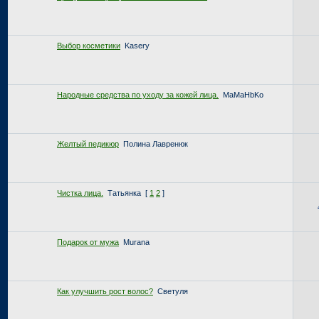
Выбор косметики
Kasery
Народные средства по уходу за кожей лица.
MaMaHbKo
Желтый педикюр
Полина Лавренюк
Чистка лица.
Татьянка
[
1
2
]
Подарок от мужа
Murana
Как улучшить рост волос?
Светуля