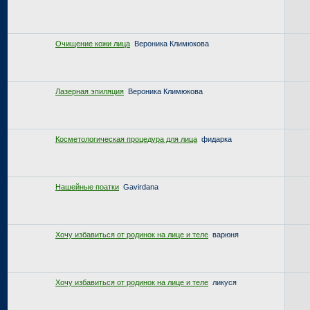
Очищение кожи лица
Вероника Климюкова
Лазерная эпиляция
Вероника Климюкова
Косметологическая процедура для лица
фидарка
Нашейные поатки
Gavirdana
Хочу избавиться от родинок на лице и теле
варюня
Хочу избавиться от родинок на лице и теле
ликуся