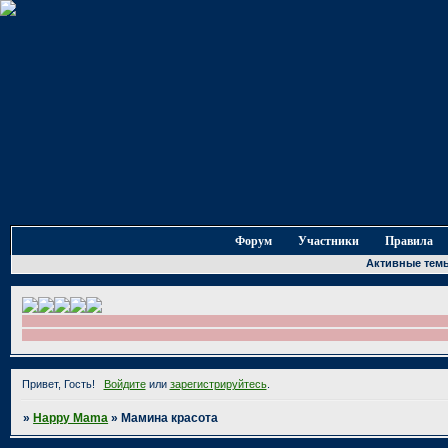
Форум
Участники
Правила
Активные тем
Привет, Гость!
Войдите
или
зарегистрируйтесь
.
»
Happy Mama
»
Мамина красота