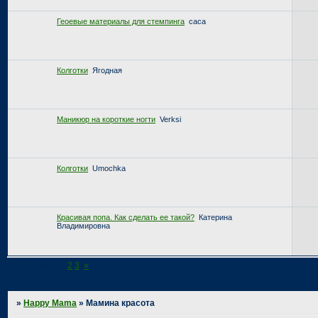
Геоевые материалы для стемпинга
caca
Колготки
Ягодная
Маникюр на короткие ногти
Verksi
Колготки
Umochka
Красивая попа. Как сделать ее такой?
Катерина
Владимировна
Страница:
1
2
3
»
»
Happy Mama
»
Мамина красота