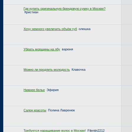
Где купить оригинальную брендовую сумку в Москве?
Кристиан
Хочу немного увеличить объём губ
олюшка
Убрать морщины на лбу
варюня
Можно ли продлить молодость
Клавочка
Нижнее белье
Эфирия
Салон красоты
Полина Лавренюк
Требуется наращивание волос в Москве!
Filentin2212