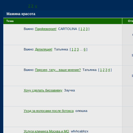
Страница:
1
2
3
»
Мамина красота
Тема
От
Важно:
Парфюмерия!
CARTOLINA
[
1
2
3
]
Важно:
Депиляция!
Татьянка
[
1
2
3
…
6
]
Важно:
Пирсинг, тату... ваше мнение?
Татьянка
[
1
2
3
4
]
Хочу сделать биозавивку
Заучка
Уход за волосами после ботокса
олюшка
Услуги клининга Москва и МО
wfvhcabhzx