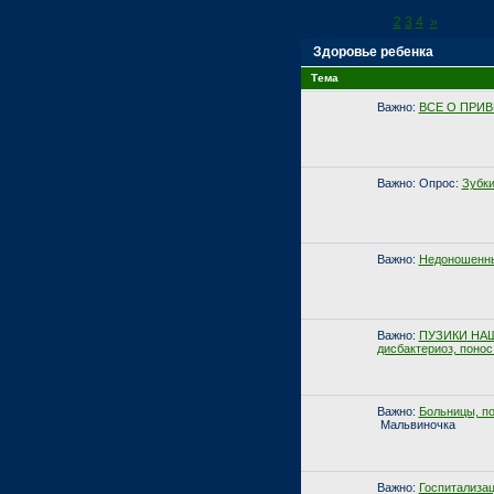
Страница:
1
2
3
4
»
Здоровье ребенка
Тема
Важно:
ВСЕ О ПРИВ
Важно:
Опрос:
Зубк
Важно:
Недоношенны
Важно:
ПУЗИКИ НАШ
дисбактериоз, понос .
Важно:
Больницы, п
Мальвиночка
Важно:
Госпитализац