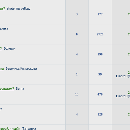
аз?
ekaterina velikay
3
177
2
ьянка
6
2726
2
?
Эфирия
4
190
2
нка
Вероника Климюкова
2
1
99
DinaraUl
теопатам?
Serna
2
13
479
DinaraUl
ay
4
128
2
чирей, чирий).
Татьянка