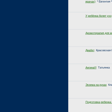
врачах)
* Евгентия *
У ребёнка болит ухо
Аромотерапия для 
Диабет
Красовская 
Ангина!!!
Татьянка
Экзема на руках
Кл
Подготовка ребенка 