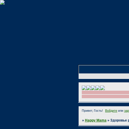
Привет, Гость!
Войдите
или
за
»
Happy Mama
»
Здоровье 