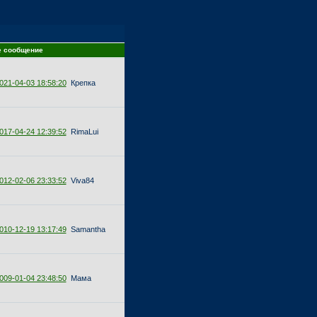
е сообщение
021-04-03 18:58:20
Крепка
017-04-24 12:39:52
RimaLui
012-02-06 23:33:52
Viva84
010-12-19 13:17:49
Samantha
009-01-04 23:48:50
Мама