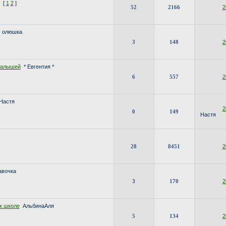
[
1
2
]
52
2166
2
олюшка
3
148
2
малышей
* Евгентия *
6
557
2
Настя
2
0
149
Настя
28
8451
2
авочка
3
170
2
к школе
АльбинаАля
5
134
2