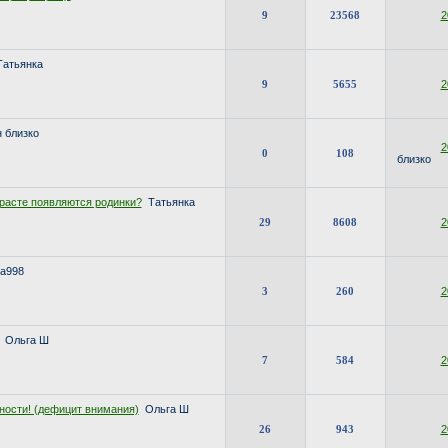
9
23568
2
Татьянка
9
5655
2
 близко
2
0
108
близко
зрасте появляются родинки?
Татьянка
29
8608
2
a998
3
260
2
Ольга Ш
7
584
2
ности! (дефицит внимания)
Ольга Ш
26
943
2