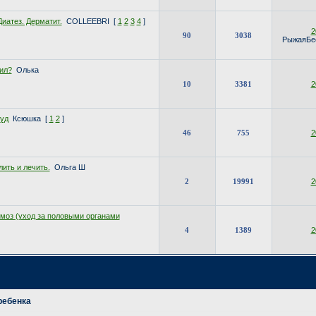
иатез. Дерматит.
COLLEEBRI
[
1
2
3
4
]
2
90
3038
РыжаяБе
оил?
Олька
10
3381
2
уд
Ксюшка
[
1
2
]
46
755
2
ить и лечить.
Ольга Ш
2
19991
2
моз (уход за половыми органами
4
1389
2
ребенка