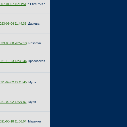
007-04-07 15:11:51
* Евгентия *
023-08-04 11:44:38
Дариша
023-03-08 20:52:13
Rossava
021-10-23 13:33:46
Красовская
021-09-02 12:28:45
Муся
021-09-02 12:27:07
Муся
021-08-18 11:06:04
Маринна