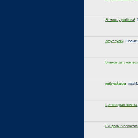
Ячмень у ребёнка!
лезут зубки
Екзамен
В каком детском во
небулайзеры
mashk
Щитовидная железа.
Синдром гиперактив