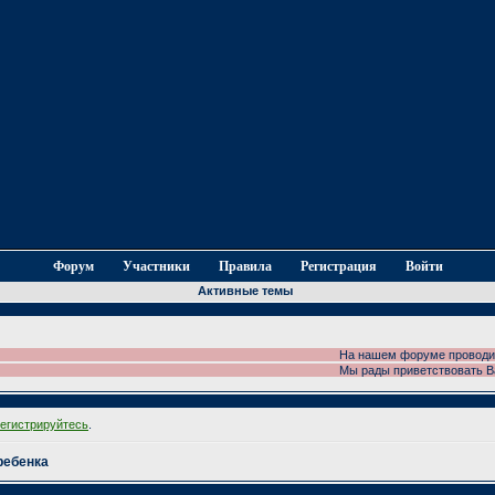
Форум
Участники
Правила
Регистрация
Войти
Активные темы
На нашем форуме проводится фо
Мы рады приветствовать Вас н
регистрируйтесь
.
ребенка