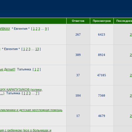
Ответов
Просмотров
Последне
ИВКАХ
* Евгентия *
[
1
2
3
…
9
]
267
6423
2
и
* Евгентия *
[
1
2
3
…
13
]
389
8924
2
е Детки!!!
Татьянка
[
1
2
]
37
47105
2
ИХ КАРАПУЗИКОВ (колики,
..)
Татьянка
[
1
2
3
…
7
]
184
7560
2
оликлиники и детская неотложная помощь
17
4679
2
ия с ребенком (все о больницах и