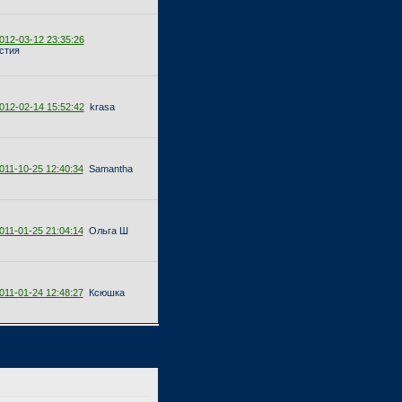
012-03-12 23:35:26
стия
012-02-14 15:52:42
krasa
011-10-25 12:40:34
Samantha
011-01-25 21:04:14
Ольга Ш
011-01-24 12:48:27
Ксюшка