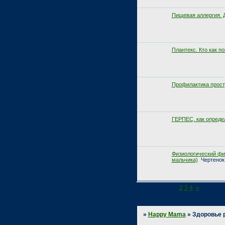
Пищевая аллергия. Д
Плантекс. Кто как п
Профилактика прост
ГЕРПЕС, как определ
Физиологический фи
мальчика)
Чертенок
Страница:
1
2
3
4
»
»
Happy Mama
»
Здоровье 