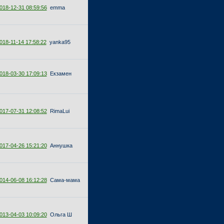
018-12-31 08:59:56
emma
018-11-14 17:58:22
yanka95
018-03-30 17:09:13
Екзамен
017-07-31 12:08:52
RimaLui
017-04-26 15:21:20
Аннушка
014-06-08 16:12:28
Сама-мама
013-04-03 10:09:20
Ольга Ш