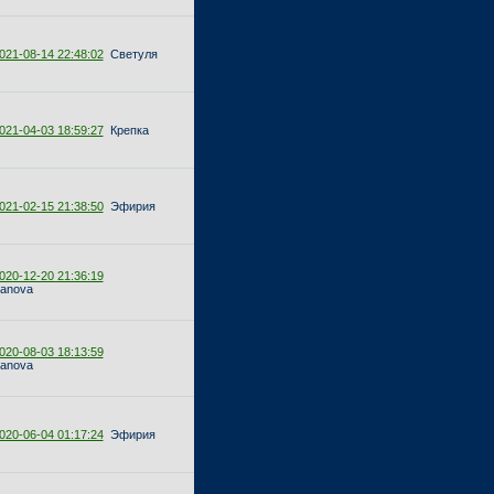
021-08-14 22:48:02
Светуля
021-04-03 18:59:27
Крепка
021-02-15 21:38:50
Эфирия
020-12-20 21:36:19
yanova
020-08-03 18:13:59
yanova
020-06-04 01:17:24
Эфирия