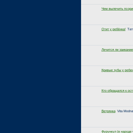
Чем вылечить псори
Отит у ребёнка!
Тат
Лечится ли заикание
Кривые зубы у ребе
Кто обращался к ос
Ветрянка
Vita Modn
Фурункул (в народе 