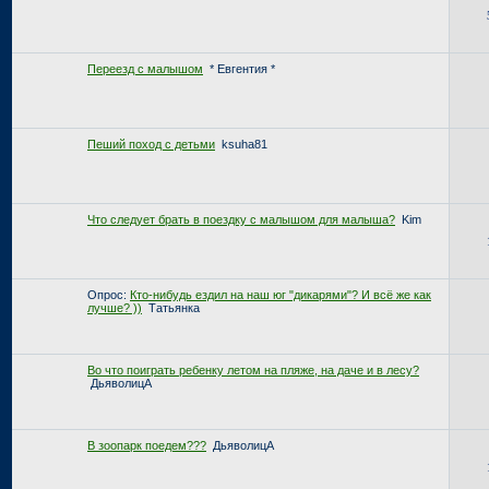
Переезд с малышом
* Евгентия *
Пеший поход с детьми
ksuha81
Что следует брать в поездку с малышом для малыша?
Kim
Опрос:
Кто-нибудь ездил на наш юг "дикарями"? И всё же как
лучше? ))
Татьянка
Во что поиграть ребенку летом на пляже, на даче и в лесу?
ДьяволицА
В зоопарк поедем???
ДьяволицА