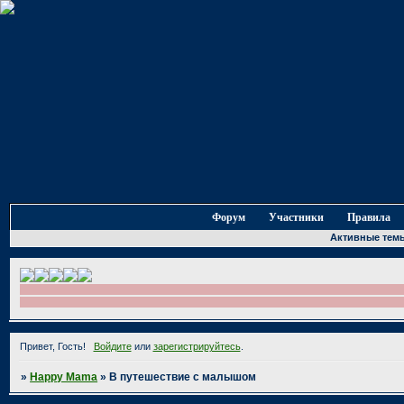
Форум
Участники
Правила
Активные тем
Привет, Гость!
Войдите
или
зарегистрируйтесь
.
»
Happy Mama
»
В путешествие с малышом