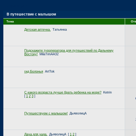
Страница:
1
В путешествие с малышом
Тема
От
Детская аптечка.
Татьянка
Подскажите туроператора для путешествий по Дальнему
Востоку!
MilaTimАА32
гид Болонья
ArtTok
С какого возраста лучше брать ребенка на море?
Ketrin
[
1
2
3
]
Путешествуем с малышом!
ДьяволицА
Дача для чада.
ДьяволицА
[
1
2
]