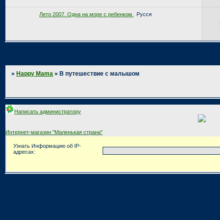
Лето 2007. Одна на море с ребенком.
Русся
Страница:
1
»
Happy Mama
»
В путешествие с малышом
Написать администратору
Интернет-магазин "Маленькая страна"
Узнать Информацию об IP-
адресах: