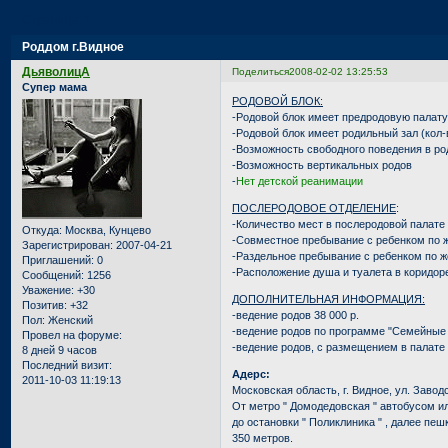
Страница:
1
Роддом г.Видное
ДьяволицА
Поделиться
2008-02-02 13:25:53
Супер мама
РОДОВОЙ БЛОК:
-Родовой блок имеет предродовую палату 
-Родовой блок имеет родильный зал (кол-
-Возможность свободного поведения в ро
-Возможность вертикальных родов
-
Нет детской реанимации
ПОСЛЕРОДОВОЕ ОТДЕЛЕНИЕ
:
-Количество мест в послеродовой палате 
Откуда:
Москва, Кунцево
-Совместное пребывание с ребенком по 
Зарегистрирован
: 2007-04-21
-Раздельное пребывание с ребенком по 
Приглашений:
0
-Расположение душа и туалета в коридор
Сообщений:
1256
Уважение:
+30
ДОПОЛНИТЕЛЬНАЯ ИНФОРМАЦИЯ:
Позитив:
+32
-ведение родов 38 000 р.
Пол:
Женский
-ведение родов по программе "Семейные 
Провел на форуме:
-ведение родов, с размещением в палате 
8 дней 9 часов
Последний визит:
Адерс:
2011-10-03 11:19:13
Московская область, г. Видное, ул. Заводс
От метро " Домодедовская " автобусом 
до остановки " Поликлиника " , далее пе
350 метров.