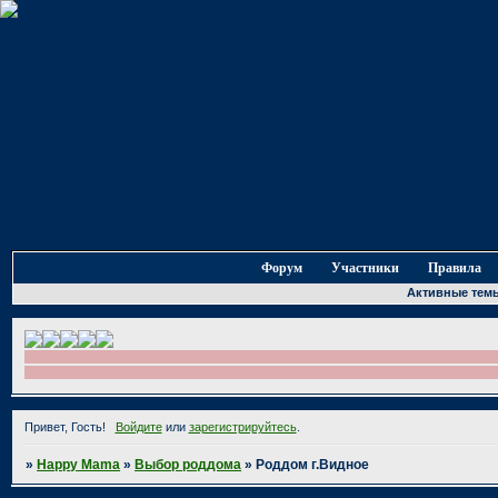
Форум
Участники
Правила
Активные тем
Привет, Гость!
Войдите
или
зарегистрируйтесь
.
»
Happy Mama
»
Выбор роддома
»
Роддом г.Видное