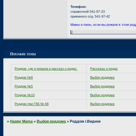
Телефон:
справочной 541-97-23
приемного отд. 541-97-42
Мамы и папы, если вы рожали в этом род
0
Страница:
1
Похожие темы
Роддом, где я рожала и рассказ о родах.
Рассказы о родах
Роддом №8
Выбор роддома
Роддом №5
Выбор роддома
Роддом №10
Выбор роддома
Роддом при ГКБ № 68
Выбор роддома
»
Happy Mama
»
Выбор роддома
»
Роддом г.Видное