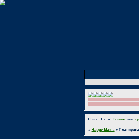
Привет, Гость!
Войдите
или
за
»
Happy Mama
»
Планиров