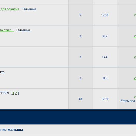
для зачатия.
Татьянка
7
1268
2
ачатию...
Татьянка
3
397
2
3
144
2
тта
2
115
2
EEBRI
[
1
2
]
2
48
1259
Ефимова
ание малыша