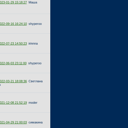
023-01-29 15:18:27
Маша
022-09-16 16:24:10
shyperoo
022-07-23 14:50:23
irinnna
022-06-03 23:11:00
shyperoo
022-03-21 18:08:36
Светлана
а
021-12-08 21:52:19
moder
021-04-29 21:00:03
симакина