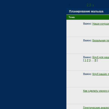
Страница:
1
2
3
»
Планирование малыша
Тема
Важно:
Наши хочуш
Важно:
Базальная т
Важно:
Клуб для на
[
1
2
3
…
8
]
Важно:
Клуб наших 
Как сделать умного 
Генетические анали