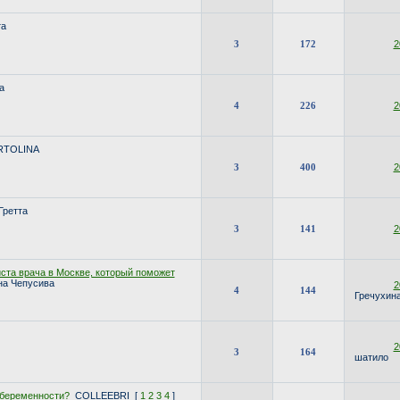
та
3
172
2
а
4
226
2
RTOLINA
3
400
2
Гретта
3
141
2
ста врача в Москве, который поможет
на Чепусива
2
4
144
Гречухин
2
3
164
шатило
 беременности?
COLLEEBRI
[
1
2
3
4
]