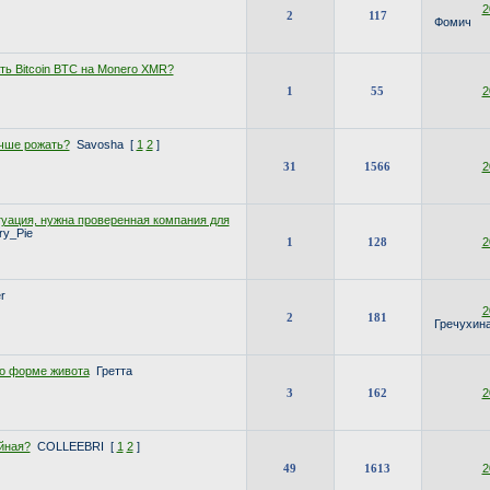
2
2
117
Фомич
ть Bitcoin BTC на Monero XMR?
1
55
2
учше рожать?
Savosha
[
1
2
]
31
1566
2
туация, нужна проверенная компания для
ry_Pie
1
128
2
r
2
2
181
Гречухин
о форме живота
Гретта
3
162
2
йная?
COLLEEBRI
[
1
2
]
49
1613
2