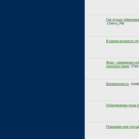
Где лучше обменива
Cherry_Pie
В каком возрасте л
Форс - мажорная си
срочного ремо
Cher
Беременность
mode
Определение пола п
Плановая или случа