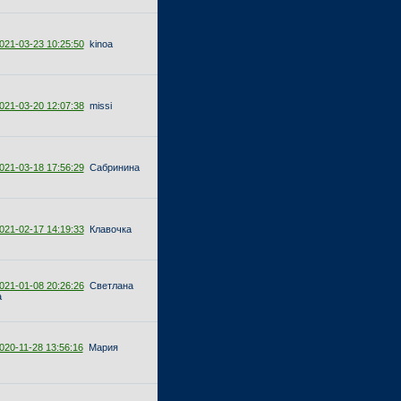
021-03-23 10:25:50
kinoa
021-03-20 12:07:38
missi
021-03-18 17:56:29
Сабринина
021-02-17 14:19:33
Клавочка
021-01-08 20:26:26
Светлана
а
020-11-28 13:56:16
Мария