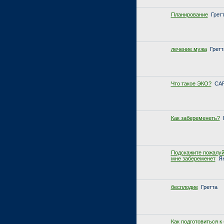
Планирование
Грет
лечение мужа
Гретт
Что такое ЭКО?
CA
Как забеременеть?
Подскажите пожалуй
мне забеременет
Я
бесплодие
Гретта
Как подготовиться к