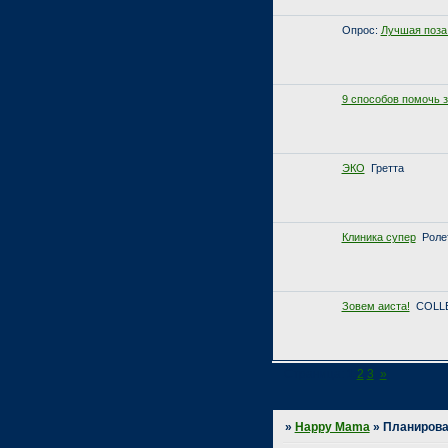
Опрос:
Лучшая поза 
9 способов помочь з
ЭКО
Гретта
Клиника супер
Роле
Зовем аиста!
COLL
Страница:
1
2
3
»
»
Happy Mama
»
Планиров