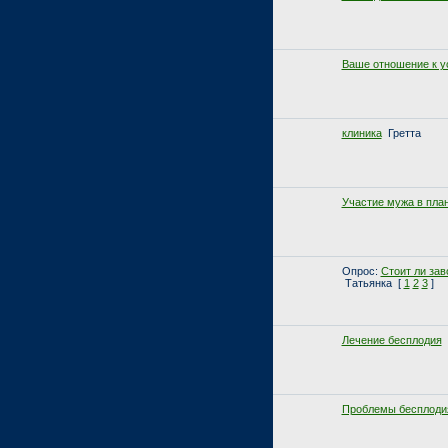
Ваше отношение к у
клиника
Гретта
Участие мужа в пла
Опрос:
Стоит ли зав
Татьянка
[
1
2
3
]
Лечение бесплодия
Проблемы бесплоди