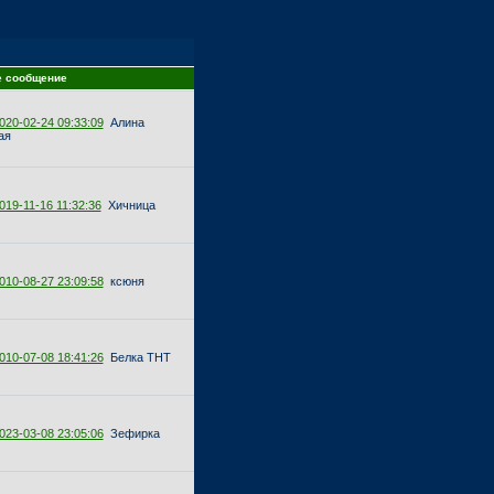
е сообщение
020-02-24 09:33:09
Алина
ая
019-11-16 11:32:36
Хичница
010-08-27 23:09:58
ксюня
010-07-08 18:41:26
Белка ТНТ
023-03-08 23:05:06
Зефирка