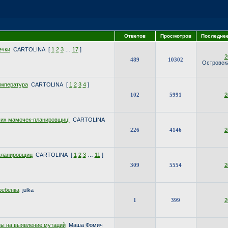
Ответов
Просмотров
Последне
ечки
CARTOLINA
[
1
2
3
…
17
]
2
489
10302
Островск
емпература
CARTOLINA
[
1
2
3
4
]
102
5991
2
ших мамочек-планировщиц!
CARTOLINA
226
4146
2
планировщиц
CARTOLINA
[
1
2
3
…
11
]
309
5554
2
ребенка
julka
1
399
2
зы на выявление мутаций
Маша Фомич