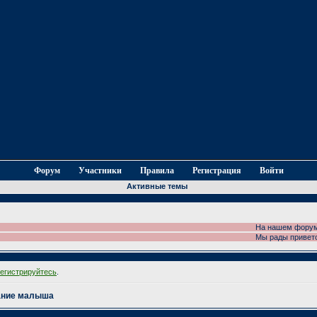
Форум
Участники
Правила
Регистрация
Войти
Активные темы
На нашем форуме пр
Мы рады приветство
регистрируйтесь
.
ание малыша