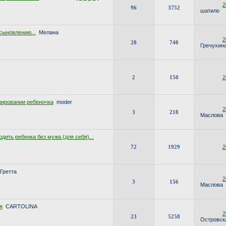
2
96
3752
шатило
сыновлению...
Мелана
2
28
740
Гречухин
2
150
2
нировании ребеночка
moder
2
3
218
Маслова
одить ребенка без мужа (для себя)...
72
1929
2
Гретта
2
3
156
Маслова
я
CARTOLINA
2
23
5258
Островск