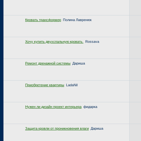
Кровать трансформер
Полина Лавренюк
Хочу купить двухспальную кровать.
Rossava
Ремонт дренажной системы
Дариша
Приобретение квартиры
LadaNil
Нужен ли дизайн проект интерьера
фидарка
Защита кровли от проникновения влаги
Дариша