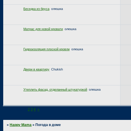
Беседка из бруса
олюшка
Матрас для новой кровати
олюшка
Гидроизоляция плоской кровли
олюшка
Двери в квартиру
Chukish
Утеплить фасад, отделанный штукатуркой
олюшка
Страница:
1
2
3
4
»
»
Happy Mama
»
Погода в доме