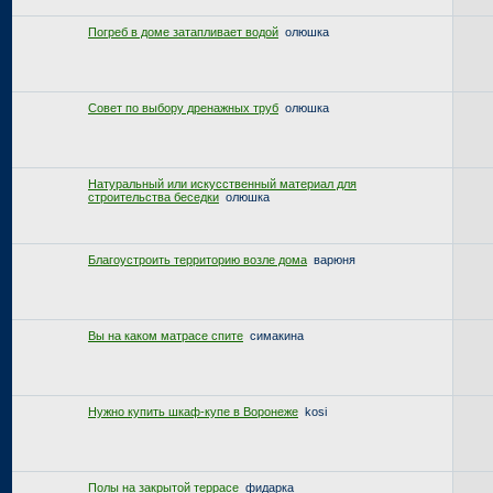
Погреб в доме затапливает водой
олюшка
Совет по выбору дренажных труб
олюшка
Натуральный или искусственный материал для
строительства беседки
олюшка
Благоустроить территорию возле дома
варюня
Вы на каком матрасе спите
симакина
Нужно купить шкаф-купе в Воронеже
kosi
Полы на закрытой террасе
фидарка