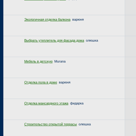
Экологичная отделка балкона
варюня
Выбрать утеплитель для фасада дома
олюшка
Мебель в детскую
Murana
Отделка пола в доме
варюня
Отделка мансардного этажа
фидарка
Строительство открытой террасы
олюшка