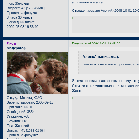
успокоиться и уснуть...
Пол:
Женский
Возраст:
43
[1983-04-09]
Отредактировано АленкА (2008-10-01 19:0
Провел на форуме:
3 часа 36 минут
0
Последний визит:
2009-05-03 19:56:40
Лиса
Поделиться
2008-10-01 19:47:38
Модератор
АленкА написал(а):
только я о кесаревом просила,пот
Я тоже просила о кесаревом, потому что у
Схватки я не чувствовала, т.к. мне делал
Жесть.
Откуда:
Москва, ЮАО
0
Зарегистрирован
: 2008-09-13
Приглашений:
0
Сообщений:
3854
Уважение:
+38
Позитив:
+48
Пол:
Женский
Возраст:
43
[1983-02-06]
Провел на форуме: