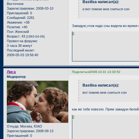
Basilisa написал(а):
Восточное
Зарегистрирован
: 2008-03-10
и вот помню мне сниться сон
Приглашений:
0
Сообщений:
2281
Уважение:
+38
Завидую,этож надо сны видела во время 
Позитив:
+40
Пол:
Женский
0
Возраст:
43
[1983-04-09]
Провел на форуме:
3 часа 36 минут
Последний визит:
2009-05-03 19:56:40
Лиса
Поделиться
2008-10-31 13:30:52
Модератор
Basilisa написал(а):
вот помню мне сниться сон
как же тебе повезло. Прям завидую белой
0
Откуда:
Москва, ЮАО
Зарегистрирован
: 2008-09-13
Приглашений:
0