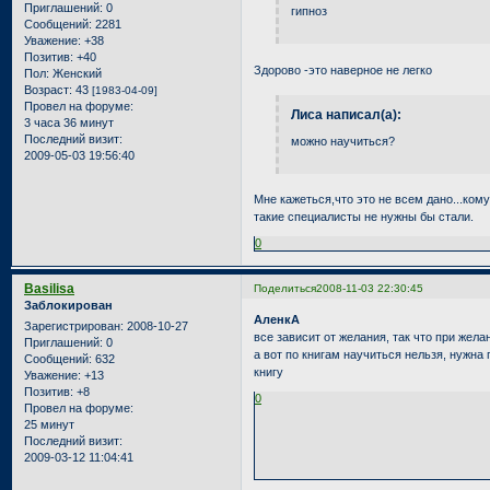
Приглашений:
0
гипноз
Сообщений:
2281
Уважение:
+38
Позитив:
+40
Здорово
-это наверное не легко
Пол:
Женский
Возраст:
43
[1983-04-09]
Провел на форуме:
Лиса написал(а):
3 часа 36 минут
Последний визит:
можно научиться?
2009-05-03 19:56:40
Мне кажеться,что это не всем дано...кому
такие специалисты не нужны бы стали.
0
Basilisa
Поделиться
2008-11-03 22:30:45
Заблокирован
АленкА
Зарегистрирован
: 2008-10-27
все зависит от желания, так что при жел
Приглашений:
0
а вот по книгам научиться нельзя, нужна 
Сообщений:
632
книгу
Уважение:
+13
Позитив:
+8
0
Провел на форуме:
25 минут
Последний визит:
2009-03-12 11:04:41