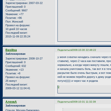
Зарегистрирован
: 2007-03-22
Приглашений:
0
Сообщений:
9667
Уважение:
+77
Позитив:
+96
Пол:
Женский
Провел на форуме:
10 дней 10 часов
Последний визит:
2015-11-09 22:35:24
Basilisa
Поделиться
2008-10-30 22:48:22
Заблокирован
у меня схватки начадись сначало через п
Зарегистрирован
: 2008-10-27
ставили), через 2 часа как поставили, п
Приглашений:
0
нормально, а когда через минуту пошли, я 
Сообщений:
632
и начала уничтожать боль, так вот я в те
Уважение:
+13
расрытие было очень быстрым, и вот помн
Позитив:
+8
ней не можем перейти дорогу к дому роди
Провел на форуме:
25 минут
потуги))))) и через час я родила
Последний визит:
0
2009-03-12 11:04:41
АленкА
Поделиться
2008-10-31 11:32:39
Заблокирован
Откуда:
Москва Бирюлево-