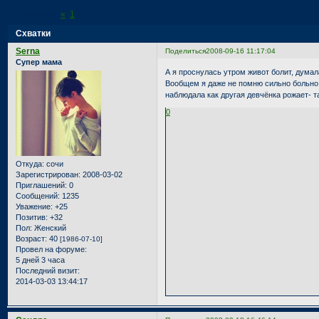
Страница:
«
1
2
Схватки
Serna
Поделиться
2008-09-16 11:17:04
Супер мама
А я проснулась утром живот болит, думал
Вообщем я даже не помню сильно больно м
наблюдала как другая девчёнка рожает- 
0
Откуда:
сочи
Зарегистрирован
: 2008-03-02
Приглашений:
0
Сообщений:
1235
Уважение:
+25
Позитив:
+32
Пол:
Женский
Возраст:
40
[1986-07-10]
Провел на форуме:
5 дней 3 часа
Последний визит:
2014-03-03 13:44:17