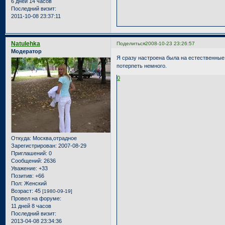
6 дней 14 часов
Последний визит:
2011-10-08 23:37:11
Natulehka
Поделиться
2008-10-23 23:26:57
Модератор
Я сразу настроена была на естественные
потерпеть немного.
0
Откуда:
Москва,отрадное
Зарегистрирован
: 2007-08-29
Приглашений:
0
Сообщений:
2636
Уважение:
+33
Позитив:
+66
Пол:
Женский
Возраст:
45
[1980-09-19]
Провел на форуме:
11 дней 8 часов
Последний визит:
2013-04-08 23:34:36