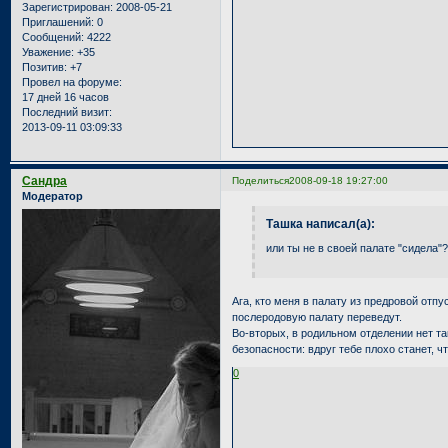
Зарегистрирован
: 2008-05-21
Приглашений:
0
Сообщений:
4222
Уважение:
+35
Позитив:
+7
Провел на форуме:
17 дней 16 часов
Последний визит:
2013-09-11 03:09:33
Сандра
Поделиться
2008-09-18 19:27:00
Модератор
Ташка написал(а):
или ты не в своей палате "сидела"?
Ага, кто меня в палату из предровой отпу
послеродовую палату переведут.
Во-вторых, в родильном отделении нет т
безопасности: вдруг тебе плохо станет, 
0