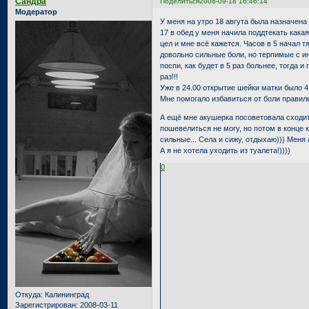
Сандра
Поделиться
2008-09-18 16:46:14
Модератор
У меня на утро 18 авгута была назначена
17 в обед у меня начила поддтекать кака
цел и мне всё кажется. Часов в 5 начал т
довольно сильные боли, но терпимые с ин
поспи, как будет в 5 раз больнее, тогда и
раз!!!
Уже в 24.00 открытие шейки матки было 4
Мне помогало избавиться от боли правиль
А ещё мне акушерка посоветовала сходить
пошевелиться не могу, но потом в конце 
сильные... Села и сижу, отдыхаю))) Меня
А я не хотела уходить из туалета!))))
0
Откуда:
Калининград
Зарегистрирован
: 2008-03-11