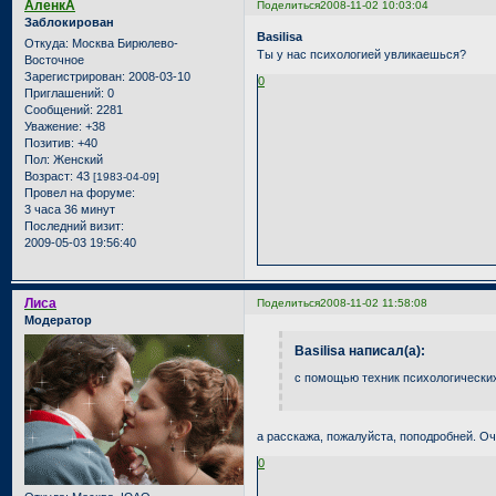
АленкА
Поделиться
2008-11-02 10:03:04
Заблокирован
Basilisa
Откуда:
Москва Бирюлево-
Ты у нас психологией увликаешься?
Восточное
Зарегистрирован
: 2008-03-10
0
Приглашений:
0
Сообщений:
2281
Уважение:
+38
Позитив:
+40
Пол:
Женский
Возраст:
43
[1983-04-09]
Провел на форуме:
3 часа 36 минут
Последний визит:
2009-05-03 19:56:40
Лиса
Поделиться
2008-11-02 11:58:08
Модератор
Basilisa написал(а):
с помощью техник психологических
а расскажа, пожалуйста, поподробней. О
0