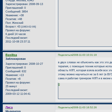
Откуда:
Москва, ЮАО
Зарегистрирован
: 2008-09-13
Приглашений:
0
Сообщений:
3854
Уважение:
+38
Позитив:
+48
Пол:
Женский
Возраст:
43
[1983-02-06]
Провел на форуме:
6 дней 14 часов
Последний визит:
2011-10-08 23:37:11
Basilisa
Поделиться
2008-11-03 10:31:19
Заблокирован
в двух словах не объяснить как это это 
Зарегистрирован
: 2008-10-27
терапия, с помощью техник которые испо
Приглашений:
0
область НЛП, которая взяла всебя все эт
Сообщений:
632
этому можно научиться не за 6 лет (в ВУЗ
Уважение:
+13
сама я работаю тренером НЛП и в жизни и
Позитив:
+8
Провел на форуме:
0
25 минут
Последний визит:
2009-03-12 11:04:41
Лиса
Поделиться
2008-11-03 16:52:26
Модератор