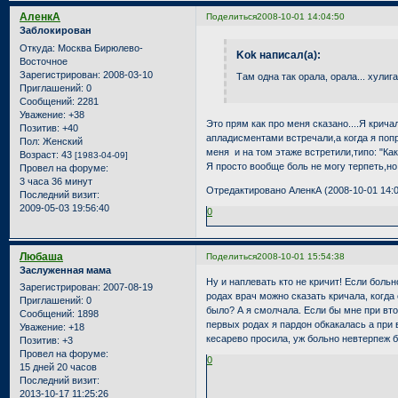
АленкА
Поделиться
2008-10-01 14:04:50
Заблокирован
Откуда:
Москва Бирюлево-
Kok написал(а):
Восточное
Зарегистрирован
: 2008-03-10
Там одна так орала, орала... хулига
Приглашений:
0
Сообщений:
2281
Уважение:
+38
Это прям как про меня сказано....Я крича
Позитив:
+40
апладисментами встречали,а когда я попр
Пол:
Женский
меня и на том этаже встретили,типо: "Как
Возраст:
43
[1983-04-09]
Я просто вообще боль не могу терпеть,н
Провел на форуме:
3 часа 36 минут
Отредактировано АленкА (2008-10-01 14:0
Последний визит:
2009-05-03 19:56:40
0
Любаша
Поделиться
2008-10-01 15:54:38
Заслуженная мама
Ну и наплевать кто не кричит! Если боль
Зарегистрирован
: 2007-08-19
родах врач можно сказать кричала, когда о
Приглашений:
0
было? А я смолчала. Если бы мне при вто
Сообщений:
1898
первых родах я пардон обкакалась а при в
Уважение:
+18
кесарево просила, уж больно невтерпеж 
Позитив:
+3
Провел на форуме:
0
15 дней 20 часов
Последний визит:
2013-10-17 11:25:26