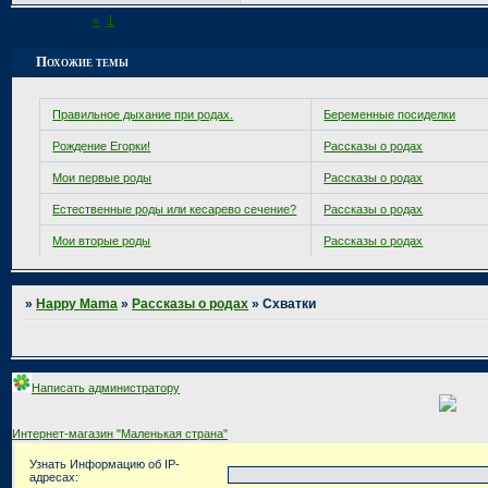
Страница:
«
1
2
Похожие темы
Правильное дыхание при родах.
Беременные посиделки
Рождение Егорки!
Рассказы о родах
Мои первые роды
Рассказы о родах
Естественные роды или кесарево сечение?
Рассказы о родах
Мои вторые роды
Рассказы о родах
»
Happy Mama
»
Рассказы о родах
»
Схватки
Написать администратору
Интернет-магазин "Маленькая страна"
Узнать Информацию об IP-
адресах: