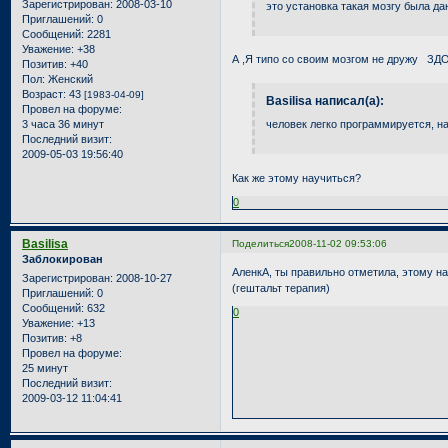
Зарегистрирован
: 2008-03-10
это установка такая мозгу была да
Приглашений:
0
Сообщений:
2281
Уважение:
+38
А ,Я типо со своим мозгом не дружу
ЗД
Позитив:
+40
Пол:
Женский
Возраст:
43
[1983-04-09]
Basilisa написал(а):
Провел на форуме:
3 часа 36 минут
человек легко программируется, н
Последний визит:
2009-05-03 19:56:40
Как же этому научиться?
0
Basilisa
Поделиться
2008-11-02 09:53:06
Заблокирован
АленкА, ты правильно отметила, этому н
Зарегистрирован
: 2008-10-27
(гештальт терапия)
Приглашений:
0
Сообщений:
632
0
Уважение:
+13
Позитив:
+8
Провел на форуме:
25 минут
Последний визит:
2009-03-12 11:04:41