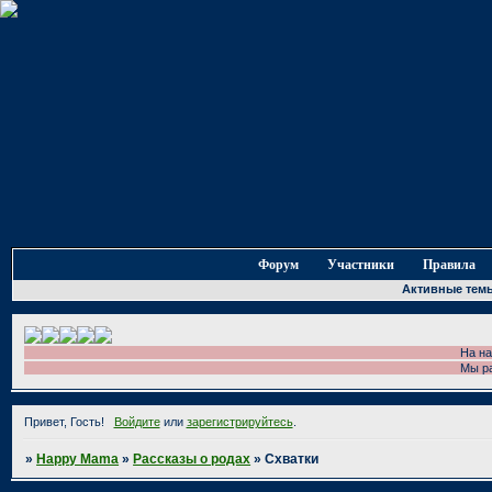
Форум
Участники
Правила
Активные тем
На нашем фору
Мы рады приве
Привет, Гость!
Войдите
или
зарегистрируйтесь
.
»
Happy Mama
»
Рассказы о родах
»
Схватки