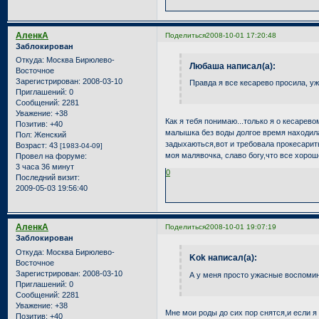
АленкА
Поделиться
2008-10-01 17:20:48
Заблокирован
Откуда:
Москва Бирюлево-
Любаша написал(а):
Восточное
Зарегистрирован
: 2008-03-10
Правда я все кесарево просила, у
Приглашений:
0
Сообщений:
2281
Уважение:
+38
Как я тебя понимаю...только я о кесарев
Позитив:
+40
малышка без воды долгое время находила
Пол:
Женский
задыхаються,вот и требовала прокесарить,
Возраст:
43
[1983-04-09]
моя малявочка, славо богу,что все хорошо
Провел на форуме:
3 часа 36 минут
0
Последний визит:
2009-05-03 19:56:40
АленкА
Поделиться
2008-10-01 19:07:19
Заблокирован
Откуда:
Москва Бирюлево-
Kok написал(а):
Восточное
Зарегистрирован
: 2008-03-10
А у меня просто ужасные воспоми
Приглашений:
0
Сообщений:
2281
Уважение:
+38
Мне мои роды до сих пор снятся,и если я
Позитив:
+40