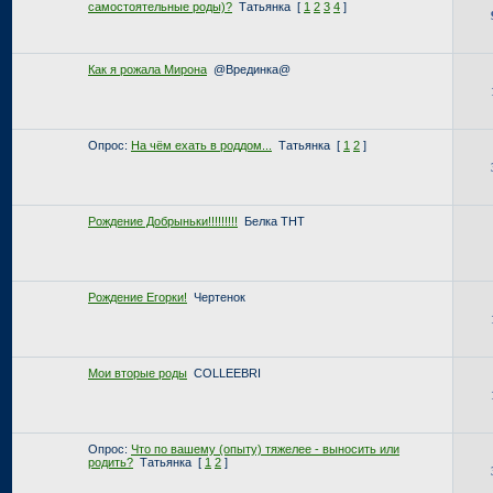
самостоятельные роды)?
Татьянка
[
1
2
3
4
]
Как я рожала Мирона
@Врединка@
Опрос:
На чём ехать в роддом...
Татьянка
[
1
2
]
Рождение Добрыньки!!!!!!!!!
Белка ТНТ
Рождение Егорки!
Чертенок
Мои вторые роды
COLLEEBRI
Опрос:
Что по вашему (опыту) тяжелее - выносить или
родить?
Татьянка
[
1
2
]