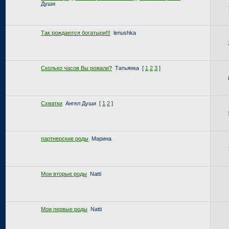
Души
Так рождаются богатыри!!!
lenushka
Сколько часов Вы рожали?
Татьянка
[
1
2
3
]
Схватки
Ангел Души
[
1
2
]
партнерские роды
Марина
Мои вторые роды
Natti
Мои первые роды
Natti