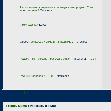
Различия между первыми и последующими родами. Если
есть, то какие?
Татьянка
и мой рассказ
Кыха
Опрос:
Где рожать? Дома или в роддоме...
Татьянка
Роддом, где я рожала и рассказ о родах.
Ангел Души
[
1
2
]
Роды в г.Королеве 7.01.2007
Natulehka
Страница:
1
2
»
»
Happy Mama
»
Рассказы о родах