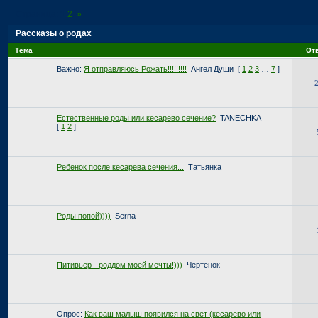
Страница:
1
2
»
Рассказы о родах
Тема
От
Важно:
Я отправляюсь Рожать!!!!!!!!!
Ангел Души
[
1
2
3
…
7
]
Естественные роды или кесарево сечение?
TANECHKA
[
1
2
]
Ребенок после кесарева сечения...
Татьянка
Роды попой))))
Serna
Питивьер - роддом моей мечты!)))
Чертенок
Опрос:
Как ваш малыш появился на свет (кесарево или