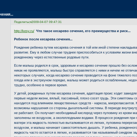
ения...
Поделиться
2009-04-07 09:47:31
http://kesy.ru/
Что такое кесарево сечение, его преимущества и риск...
Ребенок после кесарева сечения...
Рождение ребенка путем кесарева сечения в той или иной степени накладыва
развитие. Ему в любом случае труднее приспособиться к условиям жизни вне
рожденному через естественные родовые пути.
Если малыш родился в срок, здоровым и кесарево сечение прошло без ослож
никак не проявляются, малыш быстро справляется с ними и ничем не отличае
некоторых случаях, когда кесарево сечение проводится на фоне тяжелого поз
плода или в экстреyном порядке, малыш может родиться ослабленным, недо
трудно, особенно в первое время.
У детей, рожденных путем кесарева сечения, адаптация проис ходит замедле
первые недели жизни, вялый, пассивный, плохо сосет грудь. Эти симптомы св
находится под влиянием лекарственных средств - наркоза, миорелаксантов. К
возможны нарушения со стороны дыхательной системы. В периоде внутриутр
не работают. Он получает необходимый кислород через пуповину из крови мат
заполнены не воздухом, а околоплодными водами. В процессе рождения при
матери эта жидкость полностью выталкивается из легких, пуповина перереза
воздухом, и малыш начинает самостоятельно дышать. У ребенка, рожденного
жидкость часто остается в легких, и развивается так называемый синдром з