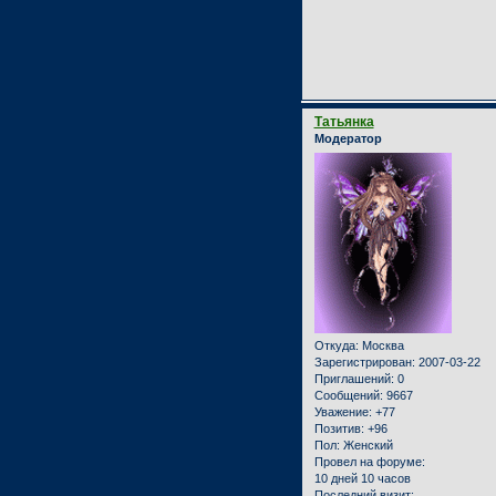
Татьянка
Модератор
Откуда:
Москва
Зарегистрирован
: 2007-03-22
Приглашений:
0
Сообщений:
9667
Уважение:
+77
Позитив:
+96
Пол:
Женский
Провел на форуме:
10 дней 10 часов
Последний визит: