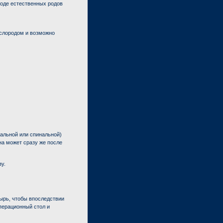
ходе естественных родов
слородом и возможно
ральной или спинальной)
на может сразу же после
у.
ырь, чтобы впоследствии
перационный стол и