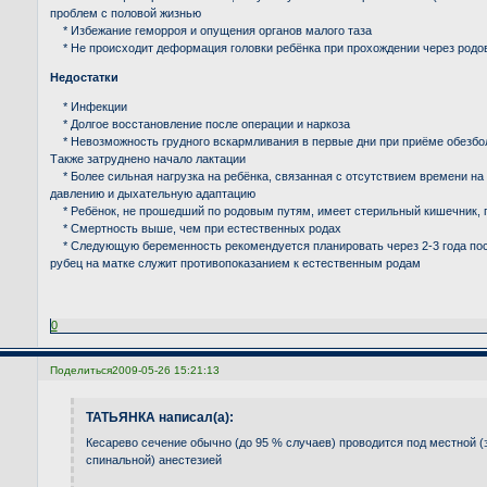
проблем с половой жизнью
* Избежание геморроя и опущения органов малого таза
* Не происходит деформация головки ребёнка при прохождении через родо
Недостатки
* Инфекции
* Долгое восстановление после операции и наркоза
* Невозможность грудного вскармливания в первые дни при приёме обезбо
Также затруднено начало лактации
* Более сильная нагрузка на ребёнка, связанная с отсутствием времени н
давлению и дыхательную адаптацию
* Ребёнок, не прошедший по родовым путям, имеет стерильный кишечник, 
* Смертность выше, чем при естественных родах
* Следующую беременность рекомендуется планировать через 2-3 года пос
рубец на матке служит противопоказанием к естественным родам
0
Поделиться
2009-05-26 15:21:13
ТАТЬЯНКА написал(а):
Кесарево сечение обычно (до 95 % случаев) проводится под местной 
спинальной) анестезией