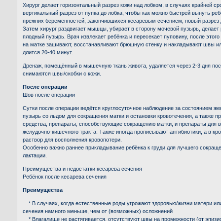
Хирург делает горизонтальный разрез кожи над лобком, в случаях крайней с
вертикальный разрез от пупка до лобка, чтобы как можно быстрей вынуть реб
прежних беременностей, закончившихся кесаревым сечением, новый разрез д
Затем хирург раздвигает мышцы, убирает в сторону мочевой пузырь, делает 
плодный пузырь. Врач извлекает ребёнка и пересекает пуповину, после этого
на матке зашивают, восстанавливают брюшную стенку и накладывают швы или
длится 20-40 минут.
Дренаж, помещённый в мышечную ткань живота, удаляется через 2-3 дня посл
снимаются швы/скобки с кожи.
После операции
Шов после операции
Сутки после операции ведётся круглосуточное наблюдение за состоянием же
пузырь со льдом для сокращения матки и остановки кровотечения, а также
средства, препараты, способствующие сокращению матки, и препараты для 
желудочно-кишечного тракта. Также иногда прописывают антибиотики, а в кр
раствор для восполнения кровопотери.
Особенно важно раннее прикладывание ребёнка к груди для лучшего сокраще
лактации.
Преимущества и недостатки кесарева сечения
Ребёнок после кесарева сечения
Преимущества
* В случаях, когда естественные роды угрожают здоровью/жизни матери или
сечения намного меньше, чем от (возможных) осложнений
* Влагалище не растягивается, отсутствуют швы на промежности (от эпизио