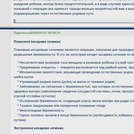
рождения ребенка, иногда более предпочтительный, а в ряде случаев единст
показаний к операции она принесет гораздо меньше неприятностей вам и ма
родоразрешение через естественные родовые пути.
0
Поделиться
2009-04-07 09:54:24
Плановое кесарево сечение
Плановым кесаревым сечением является операция, показания для проведени
разрешения беременности. В эту же категорию входит кесарево сечение по ж
* Несоответствие размеров таза женщины и размеров ребёнка («узкий таз»
* Предлежание плаценты — плацента располагается над шейкой матки, закр
* Механические препятствия, мешающие проведению естественных родов, 
шейки матки
* Угрожающий разрыв матки (рубец на матке от прежних родов)
* Заболевания, не связанные с беременностью, при которых естественные 
здоровья матери (заболевания сердечно-сосудистой системы, почек; прогре
угрозой отслойки сетчатки)
* Осложнения беременности, создающие угрозу жизни матери при родах (т
* Тазовое предлежание или поперечное положение плода
* Многоплодная беременность
* Герпес половых органов в конце беременности (необходимость избежать 
путями)
Экстренное кесарево сечение