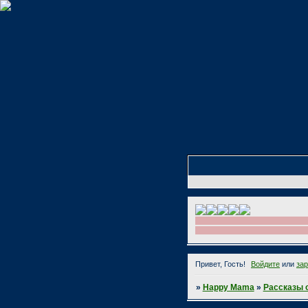
Привет, Гость!
Войдите
или
за
»
Happy Mama
»
Рассказы 