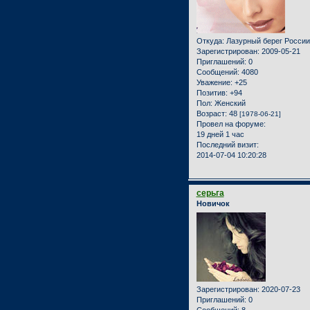
Откуда:
Лазурный берег России
Зарегистрирован
: 2009-05-21
Приглашений:
0
Сообщений:
4080
Уважение:
+25
Позитив:
+94
Пол:
Женский
Возраст:
48
[1978-06-21]
Провел на форуме:
19 дней 1 час
Последний визит:
2014-07-04 10:20:28
серьга
Новичок
Зарегистрирован
: 2020-07-23
Приглашений:
0
Сообщений:
8