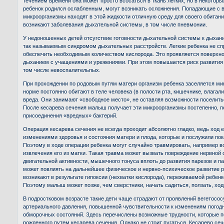
течением времени она может просто всосаться в ткань легких, но в некоторы
ребенок родился ослабленным, могут возникать осложнения. Попадающие с
микроорганизмы находят в этой жидкости отличную среду для своего обитания
возникают заболевания дыхательной системы, в том числе пневмонии.
У недоношенных детей отсугствие готовности дыхательной системы к дыхан
так называемым синдромом дыхательных расстройств. Легкие ребенка не спр
обеспечить необходимым количеством кислорода. Это проявляется поверхн
дыханием с учащениями и урежениями. При этом повышается риск развития 
том числе невоспалительпых.
При прохождении по родовым путям матери организм ребенка заселяется ми
норме постоянно обитают в теле человека (в полости рта, кишечнике, влагали
вреда. Они занимают «свободное место», не оставляя возможности поселит
После кесарева сечения малыш получает эти микроорганизмы постепенно, п
присоединения «вредных» бактерий.
Операция кесарева сечения не всегда проходит абсолютно гладко, ведь ход 
изменениями здоровья и состояния матери и плода, которые и послужили пок
Поэтому в ходе операции ребенка могут случайно травмировать, например в
извлечения его из матки. Такая травма может вызвать повреждение нервной
двигательной активности, мышечного тонуса вплоть до развития парезов и п
может повлиять на дальнейшее физическое и нервно-психическое развитие р
возникают в результате гипоксии (нехватки кислорода), переживаемой ребен
Поэтому малыш может позже, чем сверстники, начать садиться, ползать, ходи
В подростковом возрасте такие дети чаще страдают от проявлений вегетосос
артериального давления, повышенной чувствительности к изменениям погодн
обморочных состояний. Здесь перечислены возможные трудности, которые п
рожденного путем кесарева сечения. Однако не стоит пугаться. Кесарево се