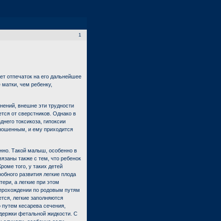
1
ет отпечаток на его дальнейшее
 матки, чем ребенку,
нений, внешне эти трудности
тся от сверстников. Однако в
днего токсикоза, гипоксии
ношенным, и ему приходится
нно. Такой малыш, особенно в
язаны также с тем, что ребенок
роме того, у таких детей
обного развития легкие плода
ери, а легкие при этом
 прохождении по родовым путям
ется, легкие заполняются
 путем кесарева сечения,
адержки фетальной жидкости. С