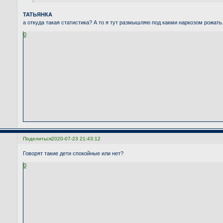
ТАТЬЯНКА
а откуда такая статистика? А то я тут размышляю под какми наркозом рожать
0
Поделиться
2020-07-23 21:43:12
Говорят такие дети спокойные или нет?
0