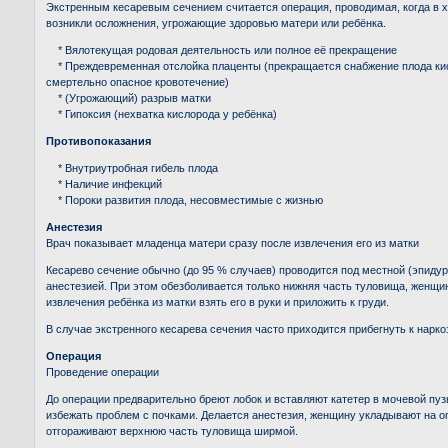
Экстренным кесаревым сечением считается операция, проводимая, когда в 
возникли осложнения, угрожающие здоровью матери или ребёнка.
* Вялотекущая родовая деятельность или полное её прекращение
* Преждевременная отслойка плаценты (прекращается снабжение плода ки
смертельно опасное кровотечение)
* (Угрожающий) разрыв матки
* Гипоксия (нехватка кислорода у ребёнка)
Противопоказания
* Внутриутробная гибель плода
* Наличие инфекций
* Пороки развития плода, несовместимые с жизнью
Анестезия
Врач показывает младенца матери сразу после извлечения его из матки
Кесарево сечение обычно (до 95 % случаев) проводится под местной (эпиду
анестезией. При этом обезболивается только нижняя часть туловища, женщи
извлечения ребёнка из матки взять его в руки и приложить к груди.
В случае экстренного кесарева сечения часто приходится прибегнуть к наркоз
Операция
Проведение операции
До операции предварительно бреют лобок и вставляют катетер в мочевой пуз
избежать проблем с почками. Делается анестезия, женщину укладывают на о
отгораживают верхнюю часть туловища ширмой.