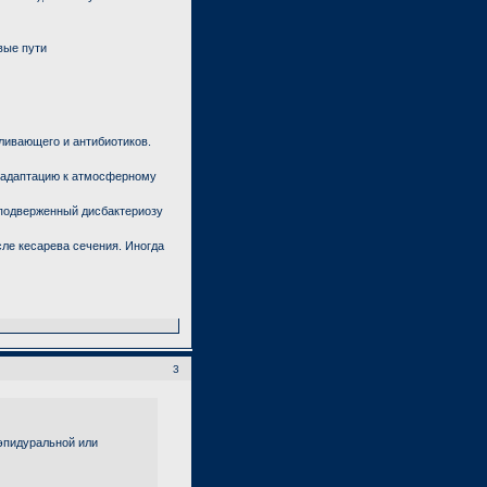
вые пути
ливающего и антибиотиков.
а адаптацию к атмосферному
подверженный дисбактериозу
ле кесарева сечения. Иногда
3
(эпидуральной или