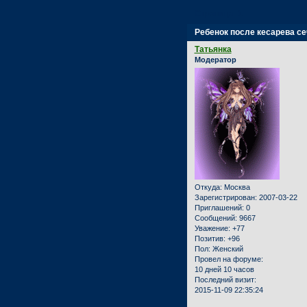
Страница:
1
Ребенок после кесарева сеч
Татьянка
Модератор
Откуда:
Москва
Зарегистрирован
: 2007-03-22
Приглашений:
0
Сообщений:
9667
Уважение:
+77
Позитив:
+96
Пол:
Женский
Провел на форуме:
10 дней 10 часов
Последний визит:
2015-11-09 22:35:24