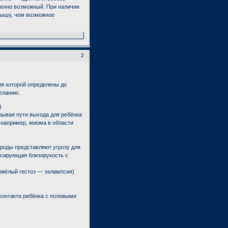
венно возможный. При наличии
лышу, чем возможное
2
я которой определены до
еланию.
)
ывая пути выхода для ребёнка
например, миома в области
роды представляют угрозу для
ссирующая близорукость с
яжёлый гестоз — эклампсия)
контакта ребёнка с половыми