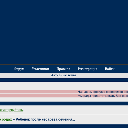
Форум
Участники
Правила
Регистрация
Войти
Активные темы
На нашем форуме проводится фотоконкур
Мы рады приветствовать Вас на нашем 
регистрируйтесь
.
о родах
»
Ребенок после кесарева сечения...