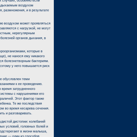
х случаях, особенно если
 вдыхаемым воздухом
, размножения, и в результате
ию воздухом может проявляться
авляются с нагрузкой, не могут
остным, нерегулярным
болезней органов дыхания, в
кроорганизмами, которые в
ще), не нанося ему никакого
ься болезнетворным бактериям.
оэтому у него повышается риск
ее обусловлен теми
азаниями к ее проведению.
о время затрудненного
 системы с нарушениями его
араличей. Этот фактор также
ебенка. Те же последствия
ком во время кесарева сечения.
ть и разговаривать.
удистой дистопии: колебаний
ых условий, головных болей и
одстерегают в жизни малыша,
чение — один из способов