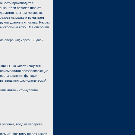
рочности производится
ёнка. Если остался шов от
елается на этом же месте.
разрез на матке и вскрывает
 рукой удаляется послед. Разрез
 скобки на кожу. Вся операция
е операции; через 5-6 дней
нщины. На живот кладётся
 прописываются обезболивающие
восстановления функции
овь вводится физиологический
ния матки и стимуляции
 ребёнка, вред от кесарева
томии), поэтому не возникает