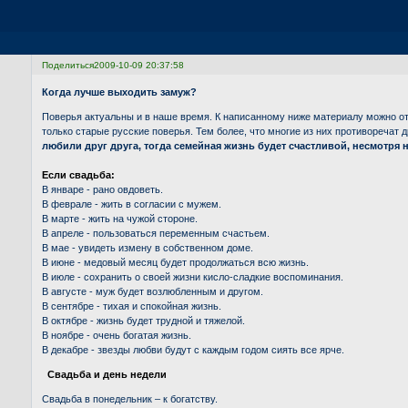
Поделиться
2009-10-09 20:37:58
Когда лучше выходить замуж?
Поверья актуальны и в наше время. К написанному ниже материалу можно от
только старые русские поверья. Тем более, что многие из них противоречат д
любили друг друга, тогда семейная жизнь будет счастливой, несмотря н
Если свадьба:
В январе - рано овдоветь.
В феврале - жить в согласии с мужем.
В марте - жить на чужой стороне.
В апреле - пользоваться переменным счастьем.
В мае - увидеть измену в собственном доме.
В июне - медовый месяц будет продолжаться всю жизнь.
В июле - сохранить о своей жизни кисло-сладкие воспоминания.
В августе - муж будет возлюбленным и другом.
В сентябре - тихая и спокойная жизнь.
В октябре - жизнь будет трудной и тяжелой.
В ноябре - очень богатая жизнь.
В декабре - звезды любви будут с каждым годом сиять все ярче.
Свадьба и день недели
Свадьба в понедельник – к богатству.