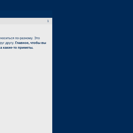
1
носиться по-разному. Это
руг другу.
Главное, чтобы вы
а какие-то приметы.