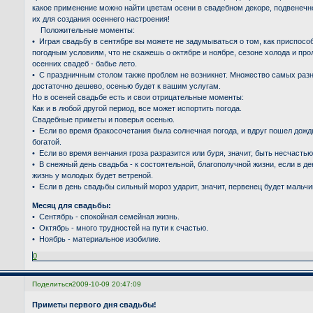
какое применение можно найти цветам осени в свадебном декоре, подвенечн
их для создания осеннего настроения!
Положительные моменты:
• Играя свадьбу в сентябре вы можете не задумываться о том, как приспосо
погодным условиям, что не скажешь о октябре и ноябре, сезоне холода и пр
осенних свадеб - бабье лето.
• С праздничным столом также проблем не возникнет. Множество самых раз
достаточно дешево, осенью будет к вашим услугам.
Но в осеней свадьбе есть и свои отрицательные моменты:
Как и в любой другой период, все может испортить погода.
Свадебные приметы и поверья осенью.
• Если во время бракосочетания была солнечная погода, и вдруг пошел дожд
богатой.
• Если во время венчания гроза разразится или буря, значит, быть несчастью
• В снежный день свадьба - к состоятельной, благополучной жизни, если в д
жизнь у молодых будет ветреной.
• Если в день свадьбы сильный мороз ударит, значит, первенец будет мальч
Месяц для свадьбы:
• Сентябрь - спокойная семейная жизнь.
• Октябрь - много трудностей на пути к счастью.
• Ноябрь - материальное изобилие.
0
Поделиться
2009-10-09 20:47:09
Приметы первого дня свадьбы!