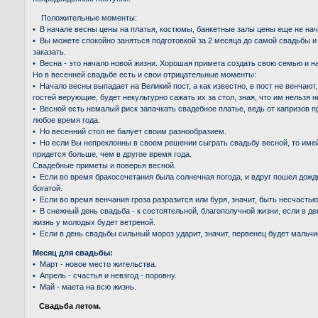
Положительные моменты:
• В начале весны цены на платья, костюмы, банкетные залы цены еще не нач
• Вы можете спокойно заняться подготовкой за 2 месяца до самой свадьбы и 
заказать.
• Весна - это начало новой жизни. Хорошая примета создать свою семью и н
Но в весенней свадьбе есть и свои отрицательные моменты:
• Начало весны выпадает на Великий пост, а как известно, в пост не венчают
гостей верующие, будет некультурно сажать их за стол, зная, что им нельзя н
• Весной есть немалый риск запачкать свадебное платье, ведь от капризов п
любое время года.
• Но весенний стол не балует своим разнообразием.
• Но если Вы непреклонны в своем решении сыграть свадьбу весной, то имей
придется больше, чем в другое время года.
Свадебные приметы и поверья весной.
• Если во время бракосочетания была солнечная погода, и вдруг пошел дожд
богатой.
• Если во время венчания гроза разразится или буря, значит, быть несчастью
• В снежный день свадьба - к состоятельной, благополучной жизни, если в д
жизнь у молодых будет ветреной.
• Если в день свадьбы сильный мороз ударит, значит, первенец будет мальч
Месяц для свадьбы:
• Март - новое место жительства.
• Апрель - счастья и невзгод - поровну.
• Май - маета на всю жизнь.
Свадьба летом.