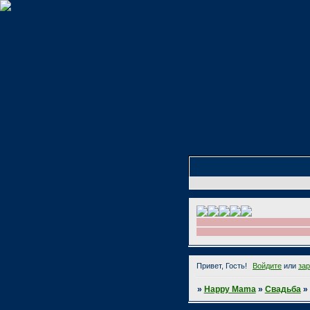
Привет, Гость!
Войдите
или
за
»
Happy Mama
»
Свадьба
»