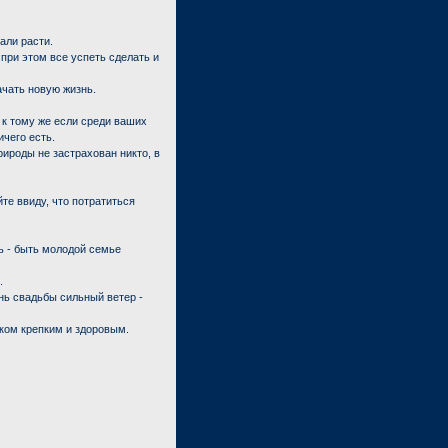
али расти.
при этом все успеть сделать и
ачать новую жизнь.
, к тому же если среди ваших
ичего есть.
рироды не застрахован никто, в
те ввиду, что потратиться
ь - быть молодой семье
.
ень свадьбы сильный ветер -
иком крепким и здоровым.