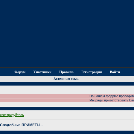
Форум
Участники
Правила
Регистрация
Войти
Активные темы
На нашем форуме проводится фотоко
Мы рады приветствовать Вас на на
регистрируйтесь
.
Свадебные ПРИМЕТЫ...