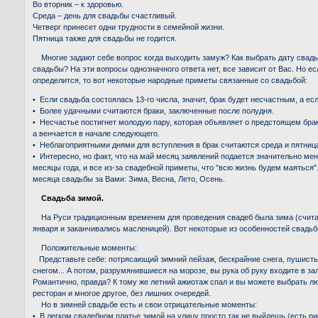
Во вторник – к здоровью.
Среда – день для свадьбы счастливый.
Четверг принесет одни трудности в семейной жизни.
Пятница также для свадьбы не годится.
Многие задают себе вопрос когда выходить замуж? Как выбрать дату свад
свадьбы? На эти вопросы однозначного ответа нет, все зависит от Вас. Но есл
определится, то вот некоторые народные приметы связанные со свадьбой:
• Если свадьба состоялась 13-го числа, значит, брак будет несчастным, а если
• Более удачными считаются браки, заключенные после полудня.
• Несчастье постигнет молодую пару, которая объявляет о предстоящем браке
а венчается в начале следующего.
• Неблагоприятными днями для вступления в брак считаются среда и пятница
• Интересно, но факт, что на май месяц заявлений подается значительно ме
месяцы года, и все из-за свадебной приметы, что "всю жизнь будем маяться
месяца свадьбы за Вами: Зима, Весна, Лето, Осень.
Свадьба зимой.
На Руси традиционным временем для проведения свадеб была зима (считали
января и заканчивались масленицей). Вот некоторые из особенностей свадьб
Положительные моменты:
Представьте себе: потрясающий зимний пейзаж, бескрайние снега, пушист
снегом... А потом, разрумянившиеся на морозе, вы рука об руку входите в зал
Романтично, правда? К тому же летний ажиотаж спал и вы можете выбрать л
ресторан и многое другое, без лишних очередей.
Но в зимней свадьбе есть и свои отрицательные моменты:
• В легком свадебном платье зимой на улицу просто так не выйдешь (есть ри