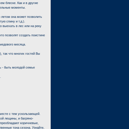
м блеске. Как и в другие
тельные моменты.
 летом она может позволить
ую спину и т.д.).
о выехать в лес или на реку
это позволят создать поистине
медового месяца.
), так что многих гостей Вы
ь - быть молодой семье
.
месте с тем ускользающей.
кой лещины, и багряно-
ы преобладают коричневые,
венные тона сезона. Узнайте,