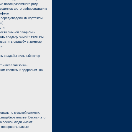
ие возле различного рода
 решились фотографироваться в
шафтом.
о перед свадебным кортежем
о).
сти.
ности зимней свадьбы и
рать свадьбу зимой? Если Вы
ревратить свадьбу в зимнюю
и.
ень свадьбы сильный ветер -
т и веселая жизнь.
иком крепким и здоровым. Да
опать по мерзкой слякоти,
вадебное платье. Весна - это
но весной люди имеют
и совершать самые