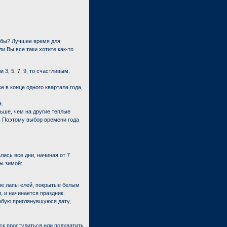
ьбы? Лучшее время для
и Вы все таки хотите как-то
 3, 5, 7, 9, то счастливым.
 в конце одного квартала года,
.
ньше, чем на другие теплые
". Поэтому выбор времени года
сь все дни, начиная от 7
ы зимой:
ые лапы елей, покрытые белым
, и начинается праздник.
юбую приглянувшуюся дату,
ск простудиться или подхватить