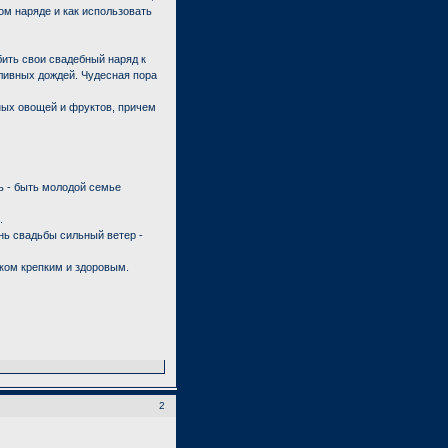
ом наряде и как использовать
бить свои свадебный наряд к
оливных дождей. Чудесная пора
ных овощей и фруктов, причем
ь - быть молодой семье
.
ень свадьбы сильный ветер -
иком крепким и здоровым.
2