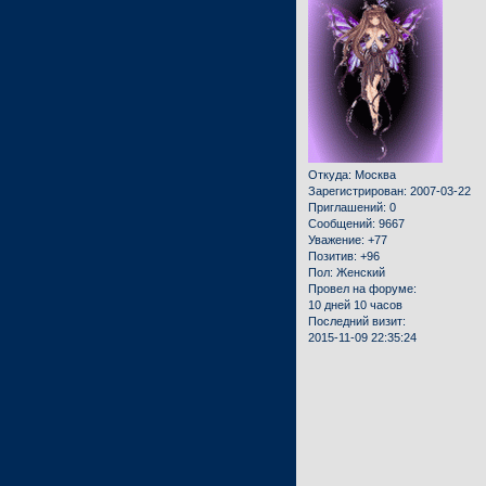
Откуда:
Москва
Зарегистрирован
: 2007-03-22
Приглашений:
0
Сообщений:
9667
Уважение:
+77
Позитив:
+96
Пол:
Женский
Провел на форуме:
10 дней 10 часов
Последний визит:
2015-11-09 22:35:24