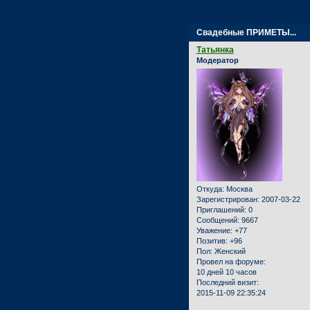
Страница:
1
Свадебные ПРИМЕТЫ...
Татьянка
Модератор
Откуда:
Москва
Зарегистрирован
: 2007-03-22
Приглашений:
0
Сообщений:
9667
Уважение:
+77
Позитив:
+96
Пол:
Женский
Провел на форуме:
10 дней 10 часов
Последний визит:
2015-11-09 22:35:24