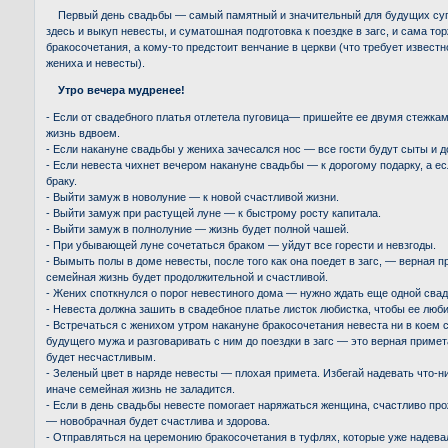
Первый день свадьбы — самый памятный и значительный для будущих суп
здесь и выкуп невесты, и суматошная подготовка к поездке в загс, и сама т
бракосочетания, а кому-то предстоит венчание в церкви (что требует известн
жениха и невесты).
Утро вечера мудренее!
- Если от свадебного платья отлетела пуговица— пришейте ее двумя стежка
жизнь вдвоем.
- Если накануне свадьбы у жениха зачесался нос — все гости будут сыты и 
- Если невеста чихнет вечером накануне свадьбы — к дорогому подарку, а е
браку.
- Выйти замуж в новолуние — к новой счастливой жизни.
- Выйти замуж при растущей луне — к быстрому росту капитала.
- Выйти замуж в полнолуние — жизнь будет полной чашей.
- При убывающей луне сочетаться браком — уйдут все горести и невзгоды.
- Вымыть полы в доме невесты, после того как она поедет в загс, — верная п
семейная жизнь будет продолжительной и счастливой.
- Жених споткнулся о порог невестиного дома — нужно ждать еще одной сва
- Невеста должна зашить в свадебное платье листок любистка, чтобы ее люби
- Встречаться с женихом утром накануне бракосочетания невеста ни в коем 
будущего мужа и разговаривать с ним до поездки в загс — это верная примета
будет несчастливым.
- Зеленый цвет в наряде невесты — плохая примета. Избегай надевать что-н
иначе семейная жизнь не заладится.
- Если в день свадьбы невесте помогает наряжаться женщина, счастливо про
— новобрачная будет счастлива и здорова.
- Отправляться на церемонию бракосочетания в туфлях, которые уже надев