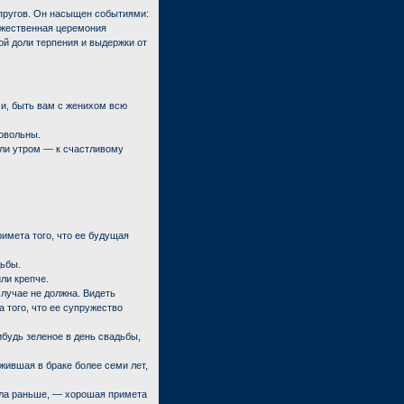
ругов. Он насыщен событиями:
оржественная церемония
ой доли терпения и выдержки от
ми, быть вам с женихом всю
довольны.
сли утром — к счастливому
римета того, что ее будущая
дьбы.
ли крепче.
случае не должна. Видеть
 того, что ее супружество
ибудь зеленое в день свадьбы,
жившая в браке более семи лет,
ала раньше, — хорошая примета