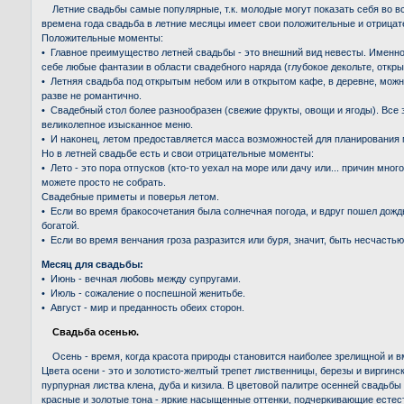
Летние свадьбы самые популярные, т.к. молодые могут показать себя во все
времена года свадьба в летние месяцы имеет свои положительные и отрица
Положительные моменты:
• Главное преимущество летней свадьбы - это внешний вид невесты. Именно
себе любые фантазии в области свадебного наряда (глубокое декольте, открыт
• Летняя свадьба под открытым небом или в открытом кафе, в деревне, можн
разве не романтично.
• Cвадебный стол более разнообразен (свежие фрукты, овощи и ягоды). Все 
великолепное изысканное меню.
• И наконец, летом предоставляется масса возможностей для планирования 
Но в летней свадьбе есть и свои отрицательные моменты:
• Лето - это пора отпусков (кто-то уехал на море или дачу или... причин много
можете просто не собрать.
Свадебные приметы и поверья летом.
• Если во время бракосочетания была солнечная погода, и вдруг пошел дожд
богатой.
• Если во время венчания гроза разразится или буря, значит, быть несчастью
Месяц для свадьбы:
• Июнь - вечная любовь между супругами.
• Июль - сожаление о поспешной женитьбе.
• Август - мир и преданность обеих сторон.
Свадьба осенью.
Осень - время, когда красота природы становится наиболее зрелищной и в
Цвета осени - это и золотисто-желтый трепет лиственницы, березы и виргинс
пурпурная листва клена, дуба и кизила. В цветовой палитре осенней свадьб
красные и золотые тона - яркие насыщенные оттенки, подчеркивающие естест