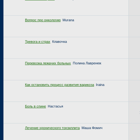
Вопрос про онкологию
Murana
Тревога и страх
Клавочка
Перевозка лежачих больных
Полина Лавренюк
Как остановить процесс развития варикоза
Iraina
Боль в спине
Настасья
Лечение хронического тонзиллита
Маша Фомич