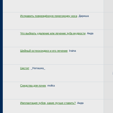
Исправить повреждённую перегородку носа
Дариша
Что выбрать удаление или лечение зуба мудрости
Аида
Шейный остеохондроз и его лечение
Iraina
Цистит
_Наташка_
Средства для почек
molka
Имплантация зубов, какие лучше ставить?
Аида