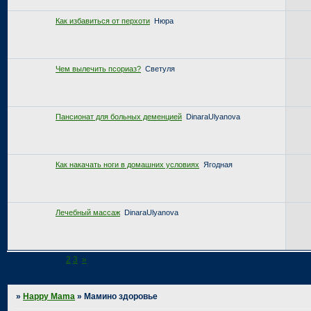
Как избавиться от перхоти
Нюра
Чем вылечить псориаз?
Светуля
Пансионат для больных деменцией
DinaraUlyanova
Как накачать ноги в домашних условиях
Ягодная
Лечебный массаж
DinaraUlyanova
Страница:
1
2
3
»
»
Happy Mama
»
Мамино здоровье