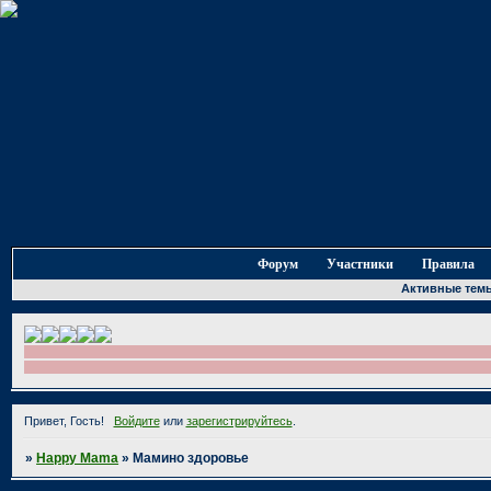
Форум
Участники
Правила
Активные тем
Привет, Гость!
Войдите
или
зарегистрируйтесь
.
»
Happy Mama
»
Мамино здоровье